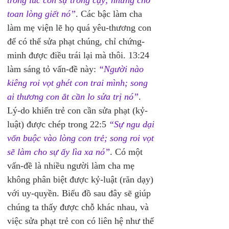
trong lúc còn sự trông cậy; nhưng chớ 
toan lòng giết nó”
. Các bậc làm cha 
làm mẹ viện lẽ họ quá yêu-thương con 
để có thể sửa phạt chúng, chỉ chứng-
minh được điều trái lại mà thôi. 13:24 
làm sáng tỏ vấn-đề này: 
“Người nào 
kiêng roi vọt ghét con trai mình; song 
ai thương con ắt cần lo sửa trị nó”
.
Lý-do khiến trẻ con cần sửa phạt (kỷ-
luật) được chép trong 22:5 
“Sự ngu dại 
vốn buộc vào lòng con trẻ; song roi vọt 
sẽ làm cho sự ấy lìa xa nó”
. Có một 
vấn-đề là nhiều người làm cha mẹ 
không phân biệt được kỷ-luật (răn dạy) 
với uy-quyền. Biểu đồ sau đây sẽ giúp 
chúng ta thấy được chỗ khác nhau, và 
việc sửa phạt trẻ con có liên hệ như thế 