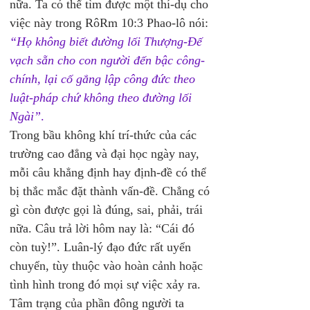
nữa. Ta có thể tìm được một thí-dụ cho 
việc này trong RôRm 10:3 Phao-lô nói: 
“Họ không biết đường lối Thượng-Đế 
vạch sẵn cho con người đến bậc công-
chính, lại cố gắng lập công đức theo 
luật-pháp chứ không theo đường lối 
Ngài”
.
Trong bầu không khí trí-thức của các 
trường cao đẳng và đại học ngày nay, 
mỗi câu khẳng định hay định-đề có thể 
bị thắc mắc đặt thành vấn-đề. Chẳng có 
gì còn được gọi là đúng, sai, phải, trái 
nữa. Câu trả lời hôm nay là: “Cái đó 
còn tuỳ!”. Luân-lý đạo đức rất uyển 
chuyển, tùy thuộc vào hoàn cảnh hoặc 
tình hình trong đó mọi sự việc xảy ra.
Tâm trạng của phần đông người ta 