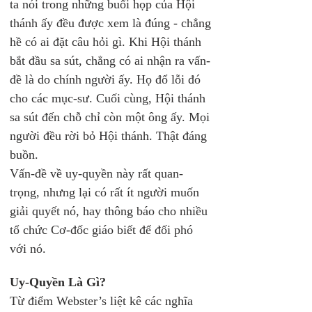
ta nói trong những buổi họp của Hội 
thánh ấy đều được xem là đúng - chẳng 
hề có ai đặt câu hỏi gì. Khi Hội thánh 
bắt đầu sa sút, chẳng có ai nhận ra vấn-
đề là do chính người ấy. Họ đổ lỗi đó 
cho các mục-sư. Cuối cùng, Hội thánh 
sa sút đến chỗ chỉ còn một ông ấy. Mọi 
người đều rời bỏ Hội thánh. Thật đáng 
buồn.
Vấn-đề về uy-quyền này rất quan-
trọng, nhưng lại có rất ít người muốn 
giải quyết nó, hay thông báo cho nhiều 
tổ chức Cơ-đốc giáo biết để đối phó 
với nó.
Uy-Quyền Là Gì?
Từ điểm Webster’s liệt kê các nghĩa 