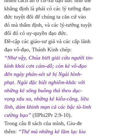
nhiên cách ăn ở cư-xử đạo đức như thế 
khẳng định là phải có các lý tưởng đạo 
đức tuyệt đối để chúng ta căn cứ vào 
đó mà thẩm định, và các lý-tưởng tuyệt 
đối đó có uy-quyền đạo đức.
Đề-cập các giáo-sư giả và các cấp lãnh 
đạo vô-đạo, Thánh Kinh chép:
“Như vậy, Chúa biết giải cứu người tin-
kính khỏi cơn cám-dỗ; còn kẻ vô-đạo 
đến ngày phán-xét sẽ bị Ngài hình-
phạt. Ngài đặc biệt nghiêm-khắc với 
những kẻ sống buông thả theo dục-
vọng xấu xa, những kẻ kiêu-căng, liều 
lĩnh, dám khinh mạn cả các bậc tà-linh 
cường bạo”
 (IIPhi2Pr 2:9-10).
Trong câu 8 sách của mình, Giu-đe 
thêm: 
“Thế mà những kẻ lầm lạc kia 