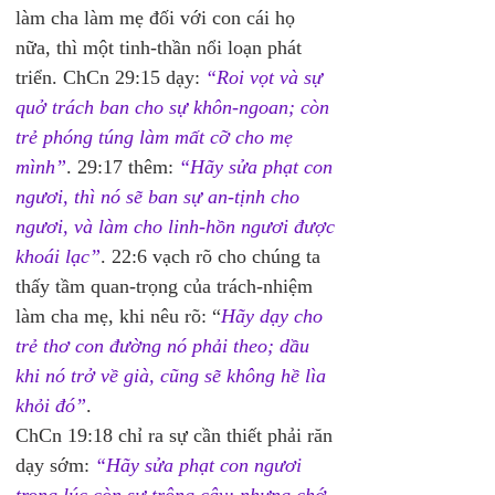
làm cha làm mẹ đối với con cái họ 
nữa, thì một tinh-thần nổi loạn phát 
triển. ChCn 29:15 dạy: 
“Roi vọt và sự 
quở trách ban cho sự khôn-ngoan; còn 
trẻ phóng túng làm mất cỡ cho mẹ 
mình”
. 29:17 thêm: 
“Hãy sửa phạt con 
ngươi, thì nó sẽ ban sự an-tịnh cho 
ngươi, và làm cho linh-hồn ngươi được 
khoái lạc”
. 22:6 vạch rõ cho chúng ta 
thấy tầm quan-trọng của trách-nhiệm 
làm cha mẹ, khi nêu rõ: “
Hãy dạy cho 
trẻ thơ con đường nó phải theo; dầu 
khi nó trở về già, cũng sẽ không hề lìa 
khỏi đó”
.
ChCn 19:18 chỉ ra sự cần thiết phải răn 
dạy sớm:
 “Hãy sửa phạt con ngươi 