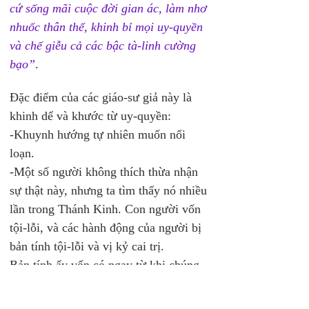
cứ sống mãi cuộc đời gian ác, làm nhơ 
nhuốc thân thể, khinh bỉ mọi uy-quyền 
và chế giễu cả các bậc tà-linh cường 
bạo”
. 
Đặc điểm của các giáo-sư giả này là 
khinh dể và khước từ uy-quyền:
-Khuynh hướng tự nhiên muốn nổi 
loạn. 
-Một số người không thích thừa nhận 
sự thật này, nhưng ta tìm thấy nó nhiều 
lần trong Thánh Kinh. Con người vốn 
tội-lỗi, và các hành động của người bị 
bản tính tội-lỗi và vị kỷ cai trị. 
Bản tính ấy vốn có ngay từ khi chúng 
ta được sanh ra đời. Trong Thi Tv 
51:5, Đa-vít nói: 
“Con sinh ra giữa đời 