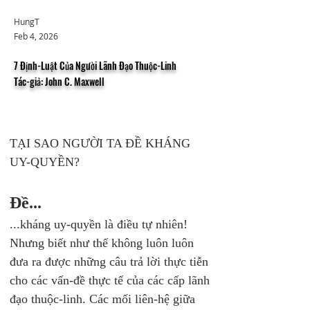
HungT
Feb 4, 2026
7 Định-Luật Của Người Lãnh Đạo Thuộc-Linh
Tác-giả: John C. Maxwell
TẠI SAO NGƯỜI TA ĐỀ KHÁNG 
UY-QUYỀN? 
Đề...
...kháng uy-quyền là điều tự nhiên! 
Nhưng biết như thế không luôn luôn 
đưa ra được những câu trả lời thực tiễn 
cho các vấn-đề thực tế của các cấp lãnh 
đạo thuộc-linh. Các mối liên-hệ giữa 