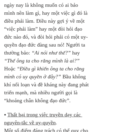
ngày nay là không muốn có ai bảo 
mình nên làm gì, hay một việc gì đó là 
điều phải làm. Điều này gợi ý về một 
“việc phải làm” hay một đòi hỏi đạo 
đức nào đó, và đòi hỏi phải có một uy-
quyền đạo đức đàng sau nó! Người ta 
thường bảo: 
“Ai nói như thế?”
 hay 
“Thế ông ta cho rằng mình là ai?”
Hoặc 
“Điều gì khiến ông ta cho rằng 
mình có uy quyền ở đây?”
 Bầu không 
khí nổi loạn và đề kháng này đang phát 
triển mạnh, mà nhiều người gọi là 
“khoảng chân không đạo đức”.
•
Thất bại trong việc truyền dạy các 
nguyên-tắc về uy-quyền
. 
Một số điểm đáng trách có thể quy cho 