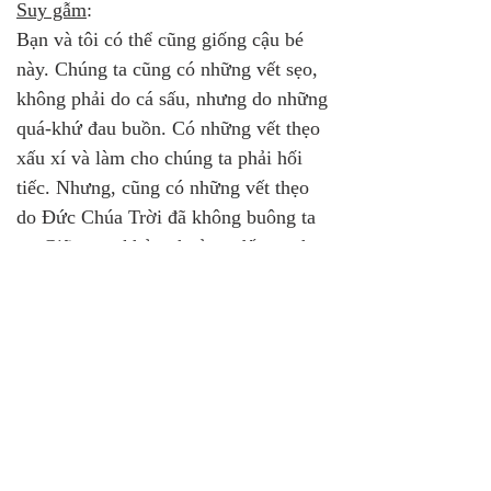
Suy gẫm
:
Bạn và tôi có thể cũng giống cậu bé 
này. Chúng ta cũng có những vết sẹo, 
không phải do cá sấu, nhưng do những 
quá-khứ đau buồn. Có những vết thẹo 
xấu xí và làm cho chúng ta phải hối 
tiếc. Nhưng, cũng có những vết thẹo 
do Đức Chúa Trời đã không buông ta 
ra. Giữa cơn khủng hoảng, đấu tranh 
của chúng ta, Ngài ở đó và nắm giữ lấy 
chúng ta.
Thánh Kinh dạy rằng Chúa yêu chúng 
ta. Bạn là một đứa con của Ngài. Ngài 
muốn bảo vệ chúng ta và ban-cho ta 
đầy đủ trong mọi sự. Nhưng thỉnh 
thoảng, chúng ta cũng tự mình bơi vào 
những hoàn cảnh nguy hiểm mà không 