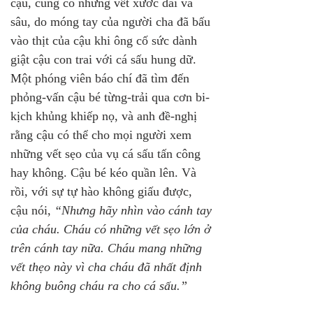
cậu, cũng có những vết xước dài và 
sâu, do móng tay của người cha đã bấu 
vào thịt của cậu khi ông cố sức dành 
giật cậu con trai với cá sấu hung dữ.
Một phóng viên báo chí đã tìm đến 
phỏng-vấn cậu bé từng-trải qua cơn bi-
kịch khủng khiếp nọ, và anh đề-nghị 
rằng cậu có thể cho mọi người xem 
những vết sẹo của vụ cá sấu tấn công 
hay không. Cậu bé kéo quần lên. Và 
rồi, với sự tự hào không giấu được, 
cậu nói, 
“Nhưng hãy nhìn vào cánh tay 
của cháu. Cháu có những vết sẹo lớn ở 
trên cánh tay nữa. Cháu mang những 
vết thẹo này vì cha cháu đã nhất định 
không buông cháu ra cho cá sấu.”