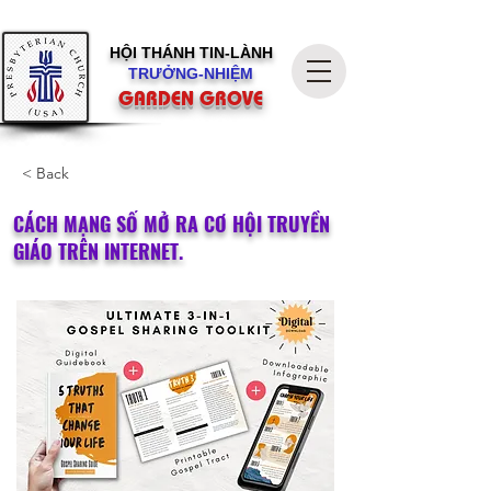
HỘI THÁNH
TIN-LÀNH
TRƯỞNG-NHIỆM
GARDEN GROVE
< Back
CÁCH MẠNG SỐ MỞ RA CƠ HỘI TRUYỀN
GIÁO TRÊN INTERNET.