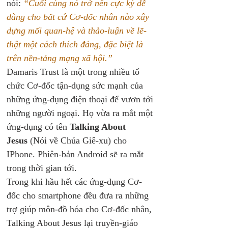
nói: 
“Cuối cùng nó trở nên cực kỳ dễ 
dàng cho bất cứ Cơ-đốc nhân nào xây 
dựng mối quan-hệ và thảo-luận về lẽ-
thật một cách thích đáng, đặc biệt là 
trên nền-tảng mạng xã hội.”
Damaris Trust là một trong nhiều tổ 
chức Cơ-đốc tận-dụng sức mạnh của 
những ứng-dụng điện thoại để vươn tới 
những người ngoại. Họ vừa ra mắt một 
ứng-dụng có tên 
Talking About 
Jesus
 (Nói về Chúa Giê-xu) cho 
IPhone. Phiên-bản Android sẽ ra mắt 
trong thời gian tới.
Trong khi hầu hết các ứng-dụng Cơ-
đốc cho smartphone đều đưa ra những 
trợ giúp môn-đồ hóa cho Cơ-đốc nhân, 
Talking About Jesus lại truyền-giáo 