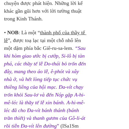
chuyện được phát hiện. Những lời kể 
khác gần gũi hơn với lời tường thuật 
trong Kinh Thánh. 
• 
NOB
: Là một “
thành phố của thầy tế 
lễ
”, được toạ lạc tại một chỗ nhô lên 
một dặm phía bắc Giê-ru-sa-lem. 
“Sau 
khi hòm giao ước bị cướp, Si-lô bị tàn 
phá, các thầy tế lễ Do-thái bỏ trốn đến 
đây, mang theo áo lễ, ê-phót và xây 
nhà ở, và hết lòng tiếp tục chức vụ 
thiêng liêng của hội mạc. Đa-vít chạy 
trốn khỏi Sau-lơ và đến Nóp gặp A-hi-
mê-léc là thầy tế lễ xin bánh. A-hi-mê-
léc đã cho Đa-vít bánh thánh (bánh 
trần thiết) và thanh gươm của Gô-li-át 
rồi tiễn Đa-vít lên đường
”
 (ISa1Sm 