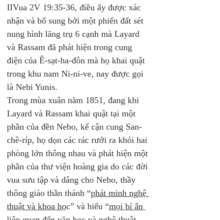
IIVua 2V 19:35-36, điều ấy được xác 
nhận và bổ sung bởi một phiến đất sét 
nung hình lăng trụ 6 cạnh mà Layard 
và Rassam đã phát hiện trong cung 
điện của Ê-sạt-ha-đôn mà họ khai quật 
trong khu nam Ni-ni-ve, nay được gọi 
là Nebi Yunis.
Trong mùa xuân năm 1851, đang khi 
Layard và Rassam khai quật tại một 
phần của đền Nebo, kế cận cung San-
chê-ríp, họ dọn các rác rưởi ra khỏi hai 
phòng lớn thông nhau và phát hiện một 
phần của thư viện hoàng gia do các đời 
vua sưu tập và dâng cho Nebo, thầy 
thông giáo thần thánh “
phát minh nghệ 
thuật và khoa họ
c” và hiểu “
mọi bí ẩn 
liên quan đến văn học và nghệ thuật 