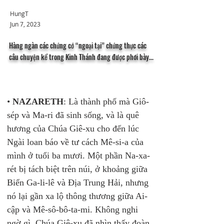
HungT
Jun 7, 2023
Hàng ngàn các chứng cớ “ngoại tại” chứng thực các
câu chuyện kể trong Kinh Thánh đang được phơi bày...
• 
NAZARETH
: Là thành phố mà Giô-
sép và Ma-ri đã sinh sống, và là quê 
hương của Chúa Giê-xu cho đến lúc 
Ngài loan báo về tư cách Mê-si-a của 
mình ở tuổi ba mươi. Một phần Na-xa-
rét bị tách biệt trên núi, ở khoảng giữa 
Biển Ga-li-lê và Địa Trung Hải, nhưng 
nó lại gần xa lộ thông thương giữa Ai-
cập và Mê-sô-bô-ta-mi. Không nghi 
ngờ gì, Chúa Giê-xu đã nhìn thấy đoàn 