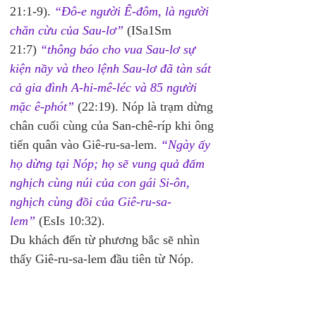
21:1-9).
 “Đô-e người Ê-đôm, là người 
chăn cừu của Sau-lơ”
 (ISa1Sm 
21:7)
 “thông báo cho vua Sau-lơ sự 
kiện nầy và theo lệnh Sau-lơ đã tàn sát 
cả gia đình A-hi-mê-léc và 85 người 
mặc ê-phót”
 (22:19). Nóp là trạm dừng 
chân cuối cùng của San-chê-ríp khi ông 
tiến quân vào Giê-ru-sa-lem. 
“Ngày ấy 
họ dừng tại Nóp; họ sẽ vung quả đấm 
nghịch cùng núi của con gái Si-ôn, 
nghịch cùng đồi của Giê-ru-sa-
lem”
 (EsIs 10:32).
Du khách đến từ phương bắc sẽ nhìn 
thấy Giê-ru-sa-lem đầu tiên từ Nóp. 
Tại đây chưa được khai quật. 
• 
NUZI
: (Yorghan Tepe hiện đại), một 