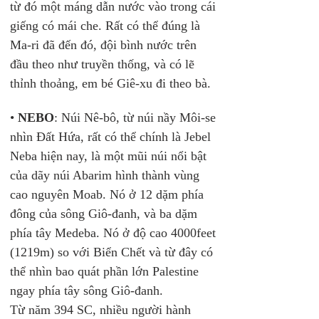
từ đó một máng dẫn nước vào trong cái 
giếng có mái che. Rất có thể đúng là 
Ma-ri đã đến đó, đội bình nước trên 
đầu theo như truyền thống, và có lẽ 
thỉnh thoảng, em bé Giê-xu đi theo bà. 
• 
NEBO
: Núi Nê-bô, từ núi nầy Môi-se 
nhìn Đất Hứa, rất có thể chính là Jebel 
Neba hiện nay, là một mũi núi nổi bật 
của dãy núi Abarim hình thành vùng 
cao nguyên Moab. Nó ở 12 dặm phía 
đông của sông Giô-đanh, và ba dặm 
phía tây Medeba. Nó ở độ cao 4000feet 
(1219m) so với Biển Chết và từ đây có 
thể nhìn bao quát phần lớn Palestine 
ngay phía tây sông Giô-đanh.
Từ năm 394 SC, nhiều người hành 