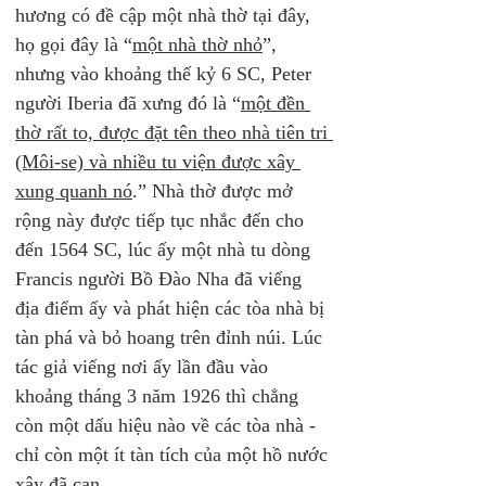
hương có đề cập một nhà thờ tại đây, 
họ gọi đây là “
một nhà thờ nhỏ
”, 
nhưng vào khoảng thế kỷ 6 SC, Peter 
người Iberia đã xưng đó là “
một đền 
thờ rất to, được đặt tên theo nhà tiên tri 
(Môi-se) và nhiều tu viện được xây 
xung quanh nó
.” Nhà thờ được mở 
rộng này được tiếp tục nhắc đến cho 
đến 1564 SC, lúc ấy một nhà tu dòng 
Francis người Bồ Đào Nha đã viếng 
địa điểm ấy và phát hiện các tòa nhà bị 
tàn phá và bỏ hoang trên đỉnh núi. Lúc 
tác giả viếng nơi ấy lần đầu vào 
khoảng tháng 3 năm 1926 thì chẳng 
còn một dấu hiệu nào về các tòa nhà - 
chỉ còn một ít tàn tích của một hồ nước 
xây đã cạn.