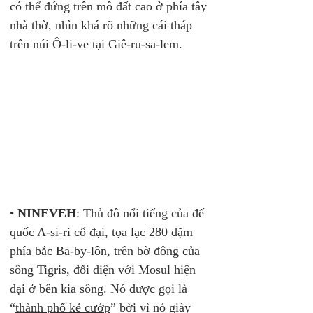
có thể đứng trên mô đất cao ở phía tây 
nhà thờ, nhìn khá rõ những cái tháp 
trên núi Ô-li-ve tại Giê-ru-sa-lem. 
• 
NINEVEH
: Thủ đô nổi tiếng của đế 
quốc A-si-ri cổ đại, tọa lạc 280 dặm 
phía bắc Ba-by-lôn, trên bờ đông của 
sông Tigris, đối diện với Mosul hiện 
đại ở bên kia sông. Nó được gọi là 
“
thành phố kẻ cướp
” bời vì nó giày 