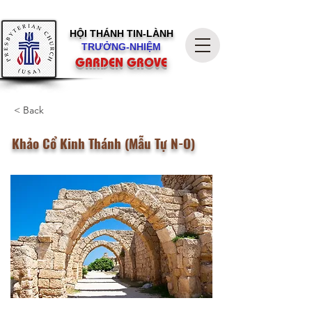
HỘI THÁNH
TIN-LÀNH
TRƯỞNG-NHIỆM
GARDEN GROVE
< Back
Khảo Cổ Kinh Thánh (Mẫu Tự N-O)