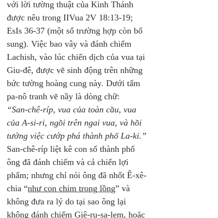
với lời tường thuật của Kinh Thánh 
được nêu trong IIVua 2V 18:13-19; 
EsIs 36-37 (một số trường hợp còn bổ 
sung). Việc bao vây và đánh chiếm 
Lachish, vào lúc chiến dịch của vua tại 
Giu-đê, được vẽ sinh động trên những 
bức tường hoàng cung này. Dưới tấm 
pa-nô tranh vẽ nầy là dòng chữ:
“San-chê-ríp, vua của toàn cầu, vua 
của A-si-ri, ngồi trên ngai vua, và hồi 
tưởng việc cướp phá thành phố La-ki.”
San-chê-ríp liệt kê con số thành phố 
ông đã đánh chiếm và cả chiến lợi 
phẩm; nhưng chỉ nói ông đã nhốt Ê-xê-
chia “
như con chim trong lồn
g” và 
không đưa ra lý do tại sao ông lại 
không đánh chiếm Giê-ru-sa-lem, hoặc 