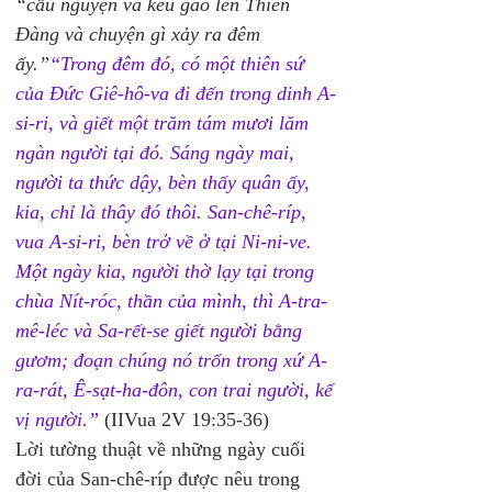
“cầu nguyện và kêu gào lên Thiên 
Đàng và chuyện gì xảy ra đêm 
ấy.”
“Trong đêm đó, có một thiên sứ 
của Đức Giê-hô-va đi đến trong dinh A-
si-ri, và giết một trăm tám mươi lăm 
ngàn người tại đó. Sáng ngày mai, 
người ta thức dậy, bèn thấy quân ấy, 
kia, chỉ là thây đó thôi. San-chê-ríp, 
vua A-si-ri, bèn trở về ở tại Ni-ni-ve. 
Một ngày kia, người thờ lạy tại trong 
chùa Nít-róc, thần của mình, thì A-tra-
mê-léc và Sa-rết-se giết người bằng 
gươm; đoạn chúng nó trốn trong xứ A-
ra-rát, Ê-sạt-ha-đôn, con trai người, kế 
vị người.”
 (IIVua 2V 19:35-36)
Lời tường thuật về những ngày cuối 
đời của San-chê-ríp được nêu trong 