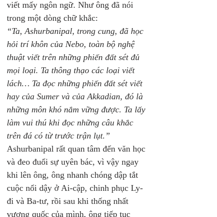
viết mấy ngôn ngữ. Như ông đã nói 
trong một dòng chữ khắc:
“Ta, Ashurbanipal, trong cung, đã học 
hỏi trí khôn của Nebo, toàn bộ nghệ 
thuật viết trên những phiến đất sét đủ 
mọi loại. Ta thông thạo các loại viết 
lách… Ta đọc những phiến đất sét viết 
hay của Sumer và của Akkadian, đó là 
những môn khó nắm vững được. Ta lấy 
làm vui thú
khi đọc những câu khắc 
trên đá có từ trước trận lụt.”
Ashurbanipal rất quan tâm đến văn học 
và đeo đuổi sự uyên bác, vì vậy ngay 
khi lên ông, ông nhanh chóng dập tắt 
cuộc nổi dậy ở Ai-cập, chinh phục Ly-
đi và Ba-tư, rồi sau khi thống nhất 
vương quốc của mình, ông tiếp tục 