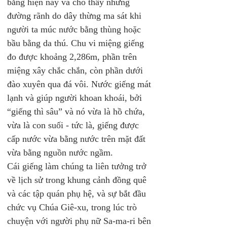
bằng hiện nay và cho thấy những 
đường rãnh do dây thừng ma sát khi 
người ta múc nước bằng thùng hoặc 
bầu bằng da thú. Chu vi miệng giếng 
đo được khoảng 2,286m, phần trên 
miệng xây chắc chắn, còn phần dưới 
đào xuyên qua đá vôi. Nước giếng mát 
lạnh và giúp người khoan khoái, bởi 
“giếng thì sâu” và nó vừa là hồ chứa, 
vừa là con suối - tức là, giếng được 
cấp nước vừa bằng nước trên mặt đất 
vừa bằng nguồn nước ngầm.
Cái giếng làm chúng ta liên tưởng trở 
về lịch sử trong khung cảnh đồng quê 
và các tập quán phụ hệ, và sự bắt đầu 
chức vụ Chúa Giê-xu, trong lúc trò 
chuyện với người phụ nữ Sa-ma-ri bên 