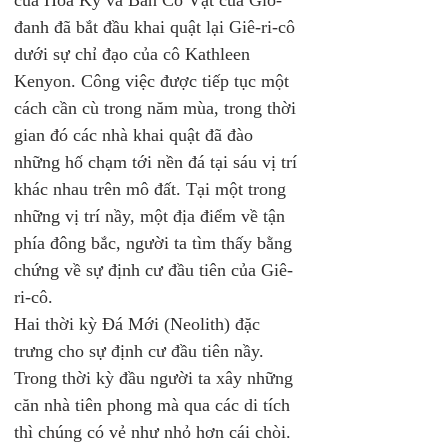
của Hoa Kỳ và Ban Cổ Vật của Giô-
đanh đã bắt đầu khai quật lại Giê-ri-cô 
dưới sự chỉ đạo của cô Kathleen 
Kenyon. Công việc được tiếp tục một 
cách cần cù trong năm mùa, trong thời 
gian đó các nhà khai quật đã đào 
những hố chạm tới nền đá tại sáu vị trí 
khác nhau trên mô đất. Tại một trong 
những vị trí nầy, một địa điểm về tận 
phía đông bắc, người ta tìm thấy bằng 
chứng về sự định cư đầu tiên của Giê-
ri-cô.
Hai thời kỳ Đá Mới (Neolith) đặc 
trưng cho sự định cư đầu tiên nầy. 
Trong thời kỳ đầu người ta xây những 
căn nhà tiên phong mà qua các di tích 
thì chúng có vẻ như nhỏ hơn cái chòi. 