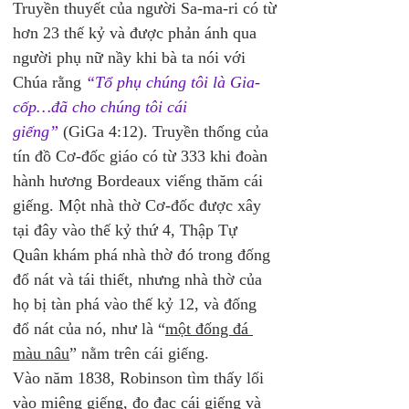
Truyền thuyết của người Sa-ma-ri có từ 
hơn 23 thế kỷ và được phản ánh qua 
người phụ nữ nầy khi bà ta nói với 
Chúa rằng 
“Tổ phụ chúng tôi là Gia-
cốp…đã cho chúng tôi cái 
giếng”
 (GiGa 4:12). Truyền thống của 
tín đồ Cơ-đốc giáo có từ 333 khi đoàn 
hành hương Bordeaux viếng thăm cái 
giếng. Một nhà thờ Cơ-đốc được xây 
tại đây vào thế kỷ thứ 4, Thập Tự 
Quân khám phá nhà thờ đó trong đống 
đổ nát và tái thiết, nhưng nhà thờ của 
họ bị tàn phá vào thế kỷ 12, và đống 
đổ nát của nó, như là “
một đống đá 
màu nâu
” nằm trên cái giếng.
Vào năm 1838, Robinson tìm thấy lối 
vào miệng giếng, đo đạc cái giếng và 