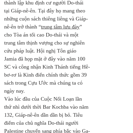
thành lập khu định cư người Do-thái 
tại Giáp-nê-ên. Tại đây họ mang theo 
những cuộn sách thiêng liêng và Giáp-
nê-ên trở thành “
trung tâm lưu đày
” 
cho Tòa án tối cao Do-thái và một 
trung tâm thịnh vượng cho sự nghiên 
cứu pháp luật. Hội nghị Tôn giáo 
Jamia đã họp mặt ở đây vào năm 100 
SC và công nhận Kinh Thánh tiếng Hê-
bơ-rơ là Kinh điển chính thức gồm 39 
sách trong Cựu Ước mà chúng ta có 
ngày nay.
Vào lúc đầu của Cuộc Nổi Loạn lần 
thứ nhì dưới thời Bar Kochba vào năm 
132, Giáp-nê-ên dần dần bị bỏ. Tiêu 
điểm của chủ nghĩa Do-thái người 
Palestine chuyển sang phía bắc vào Ga-