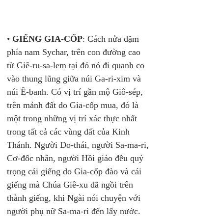
• 
GIẾNG GIA-CỐP
: Cách nửa dặm 
phía nam Sychar, trên con đường cao 
từ Giê-ru-sa-lem tại đó nó đi quanh co 
vào thung lũng giữa núi Ga-ri-xim và 
núi Ê-banh. Có vị trí gần mộ Giô-sép, 
trên mảnh đất do Gia-cốp mua, đó là 
một trong những vị trí xác thực nhất 
trong tất cả các vùng đất của Kinh 
Thánh. Người Do-thái, người Sa-ma-ri, 
Cơ-đốc nhân, người Hồi giáo đều quý 
trọng cái giếng do Gia-cốp đào và cái 
giếng mà Chúa Giê-xu đã ngồi trên 
thành giếng, khi Ngài nói chuyện với 
người phụ nữ Sa-ma-ri đến lấy nước. 