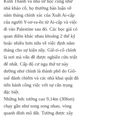
Kinh Thánh và nhà sử học cũng như 
nhà khảo cổ, họ thường bàn luận về 
năm tháng chính xác của Xuất Ai-cập 
của người Y-sơ-ra-ên từ Ai-cập và việc 
đi vào Palestine sau đó. Các học giả có 
quan điểm khác nhau khoảng 2 thế kỷ 
hoặc nhiều hơn nữa về việc định năm 
tháng cho sự kiện nầy. Giê-ri-cô chính 
là nơi mà vấn đề được nghiên cứu triệt 
để nhất. Cấp độ cư ngụ thứ tư này 
dường như chính là thành phố do Giô-
suê đánh chiếm và các nhà khai quật đã 
tiến hành công việc với sự cẩn trọng 
đặc biệt.
Những bức tường cao 9,14m (30feet) 
chạy gần như song song nhau, vòng 
quanh đỉnh mô đất. Tường được xây 