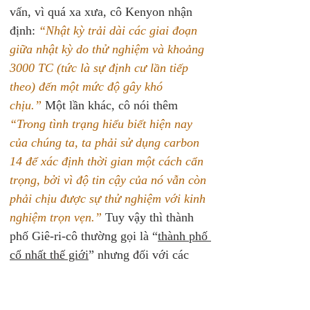
vấn, vì quá xa xưa, cô Kenyon nhận 
định: 
“Nhật kỳ trải dài các giai đoạn 
giữa nhật kỳ do thử nghiệm và khoảng 
3000 TC (tức là sự định cư lần tiếp 
theo) đến một mức độ gây khó 
chịu.”
 Một lần khác, cô nói thêm 
“Trong tình trạng hiểu biết hiện nay 
của chúng ta, ta phải sử dụng carbon 
14 để xác định thời gian một cách cẩn 
trọng, bởi vì độ tin cậy của nó vẫn còn 
phải chịu được sự thử nghiệm với kinh 
nghiệm trọn vẹn.”
 Tuy vậy thì thành 
phố Giê-ri-cô thường gọi là “
thành phố 
cổ nhất thế giới
” nhưng đối với các 
học giả cẩn trọng hơn thì tuổi thực sự 
của Giê-ri-cô vẫn còn là điều chưa thể 