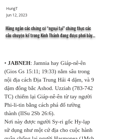
HungT
Jun 12, 2023
Hàng ngàn các chứng cớ “ngoại tại” chứng thực các
câu chuyện kể trong Kinh Thánh đang được phơi bày...
• 
JABNEH
: Jamnia hay Giáp-nê-ên 
(Gios Gs 15:11; 19:33) nằm sâu trong 
nội địa cách Địa Trung Hải 4 dặm, và 9 
dặm đông bắc Ashod. Uzziah (783-742 
TC) chiếm lại Giáp-nê-ên từ tay người 
Phi-li-tin bằng cách phá đổ tường 
thành (IISu 2Sb 26:6).
Nơi này được người Sy-ri gốc Hy-lạp 
sử dụng như một cứ địa cho cuộc hành 
quân chống lại người Hasmonea (1Mcb 