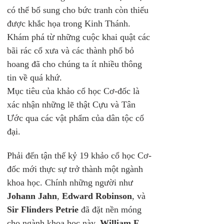
có thể bổ sung cho bức tranh còn thiếu 
được khắc họa trong Kinh Thánh. 
Khám phá từ những cuộc khai quật các 
bãi rác cổ xưa và các thành phố bỏ 
hoang đã cho chúng ta ít nhiều thông 
tin về quá khứ. 
Mục tiêu của khảo cổ học Cơ-đốc là 
xác nhận những lẽ thật Cựu và Tân 
Ước qua các vật phẩm của dân tộc cổ 
đại.
Phải đến tận thế kỷ 19 khảo cổ học Cơ-
đốc mới thực sự trở thành một ngành 
khoa học. Chính những người như 
Johann Jahn
, 
Edward Robinson
, và 
Sir Flinders Petrie
 đã đặt nền móng 
cho ngành khoa học này. 
William F. 