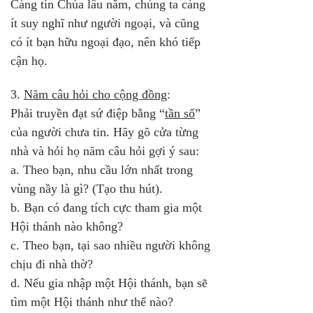
Càng tin Chúa lâu năm, chúng ta càng 
ít suy nghĩ như người ngoại, và cũng 
có ít bạn hữu ngoại đạo, nên khó tiếp 
cận họ.
3. 
Năm câu hỏi cho cộng đồng
: 
Phải truyền đạt sứ điệp bằng “
tần số
” 
của người chưa tin. Hãy gõ cửa từng 
nhà và hỏi họ năm câu hỏi gợi ý sau:
a. Theo bạn, nhu cầu lớn nhất trong 
vùng nầy là gì? (Tạo thu hút).
b. Bạn có đang tích cực tham gia một 
Hội thánh nào không?
c. Theo bạn, tại sao nhiều người không 
chịu đi nhà thờ?
d. Nếu gia nhập một Hội thánh, bạn sẽ 
tìm một Hội thánh như thế nào?