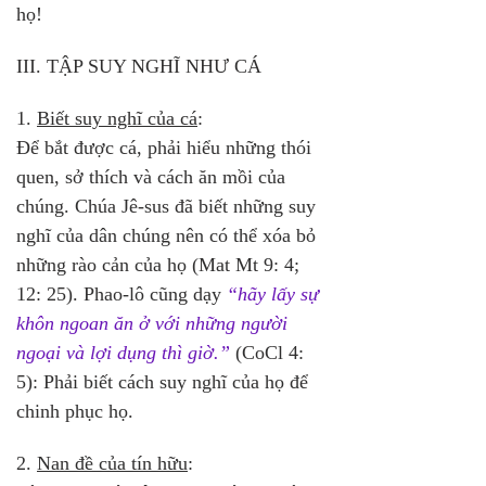
họ!
III. TẬP SUY NGHĨ NHƯ CÁ
1. 
Biết suy nghĩ của cá
: 
Để bắt được cá, phải hiểu những thói 
quen, sở thích và cách ăn mồi của 
chúng. Chúa Jê-sus đã biết những suy 
nghĩ của dân chúng nên có thể xóa bỏ 
những rào cản của họ (Mat Mt 9: 4; 
12: 25). Phao-lô cũng dạy 
“hãy lấy sự 
khôn ngoan ăn ở với những người 
ngoại và lợi dụng thì giờ.”
 (CoCl 4: 
5): Phải biết cách suy nghĩ của họ để 
chinh phục họ.
2. 
Nan đề của tín hữu
: 