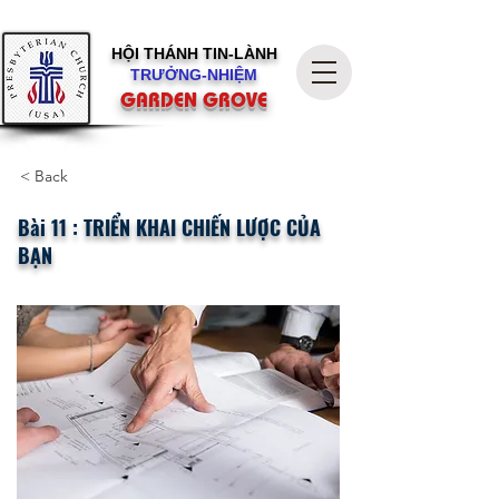
HỘI THÁNH
TIN-LÀNH
TRƯỞNG-NHIỆM
GARDEN GROVE
< Back
Bài 11 : TRIỂN KHAI CHIẾN LƯỢC CỦA
BẠN