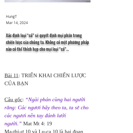
HungT
Mar 14, 2024
Xác định loại “cá” sẽ quyết định mọi phần trong
chiến lược của chúng ta. Không có một phương pháp
nào có thể thích hợp cho mọi loại “cá”...
Bài 11
: TRIỂN KHAI CHIẾN LƯỢC 
CỦA BẠN
Câu gốc
: 
“Ngài phán cùng hai người 
rằng: Các ngươi hãy theo ta, ta sẽ cho 
các ngươi nên tay đánh lưới 
người.”
 Mat Mt 4: 19
Ma-thi-ơ 10 và Lu-ca 10 là hai đoạn 