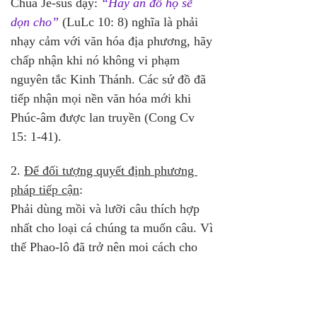
Chúa Jê-sus dạy: 
“Hãy ăn đồ họ sẽ 
dọn cho”
 (LuLc 10: 8) nghĩa là phải 
nhạy cảm với văn hóa địa phương, hãy 
chấp nhận khi nó không vi phạm 
nguyên tắc Kinh Thánh. Các sứ đồ đã 
tiếp nhận mọi nền văn hóa mới khi 
Phúc-âm được lan truyền (Cong Cv 
15: 1-41).
2. 
Để đối tượng quyết định phương 
pháp tiếp cận
: 
Phải dùng mồi và lưỡi câu thích hợp 
nhất cho loại cá chúng ta muốn câu. Vì 
thế Phao-lô đã trở nên mọi cách cho 
mọi người (ICo1Cr 9: 19-22) để cứu 
nhiều người.