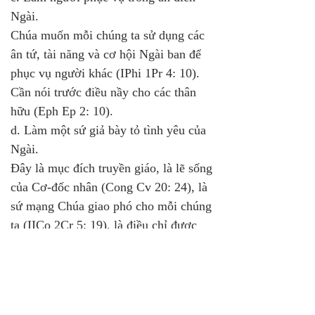
Ngài. 
Chúa muốn mỗi chúng ta sử dụng các 
ân tứ, tài năng và cơ hội Ngài ban để 
phục vụ người khác (IPhi 1Pr 4: 10). 
Cần nói trước điều nầy cho các thân 
hữu (Eph Ep 2: 10).
d. Làm một sứ giả bày tỏ tình yêu của 
Ngài. 
Đây là mục đích truyền giáo, là lẽ sống 
của Cơ-đốc nhân (Cong Cv 20: 24), là 
sứ mạng Chúa giao phó cho mỗi chúng 
ta (IICo 2Cr 5: 19), là điều chỉ được 
thực hiện tại trần gian.
e. Tôn vinh Danh Ngài (Thi Tv 34: 3). 
Đây là trách nhiệm thờ phượng Chúa, 
là một nhu cầu bẩm sinh: Nếu không 