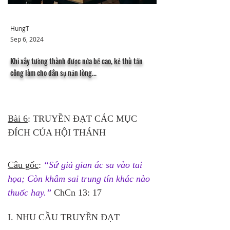
HungT
Sep 6, 2024
Khi xây tường thành được nửa bề cao, kẻ thù tấn
công làm cho dân sự nản lòng...
Bài 6
: TRUYỀN ĐẠT CÁC MỤC 
ĐÍCH CỦA HỘI THÁNH
Câu gốc
: 
“Sứ giả gian ác sa vào tai 
họa; Còn khâm sai trung tín khác nào 
thuốc hay.”
 ChCn 13: 17
I. NHU CẦU TRUYỀN ĐẠT