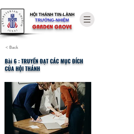
HỘI THÁNH
TIN-LÀNH
TRƯỞNG-NHIỆM
GARDEN GROVE
< Back
Bài 6 : TRUYỀN ĐẠT CÁC MỤC ĐÍCH
CỦA HỘI THÁNH