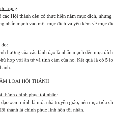
ực trạng
: 
ố các Hội thánh đều có thực hiện năm mục đích, nhưng 
ng nhấn mạnh vào một mục đích và yếu kém về mục đí
.
 do
: 
nh hướng của các lãnh đạo là nhấn mạnh đến mục đích
hù hợp với ân tứ và tình cảm của họ. Kết quả là có 
5
 lo
thánh.
 NĂM LOẠI HỘI THÁNH
i thánh chinh phục tội nhân
: 
 đạo xem mình là một nhà truyền giáo, nên mục tiêu ch
ội thánh là chinh phục linh hồn tội nhân.