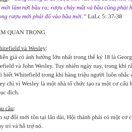
 mới làm nứt bầu ra; rượu chảy mất và bầu cũng phải h
Song rượu mới phải đổ vào bầu mới.”
 LuLc 5: 37-38
TẦM QUAN TRỌNG
itefield và Wesley
: 
diễn giả có ảnh hưởng lớn nhất trong thế kỷ 18 là Georg
field và John Wesley. Tuy nhiên ngày nay, trong khi rất
i biết Whitefield trong khi hàng triệu người luôn nhắc 
ey chỉ vì Wesley là một nhà tổ chức tạo ra một cơ cấu 
ục đích.
u cầu
: 
 sự đổi mới tồn tại lâu dài, Hội thánh phải có một cơ c
y trì và hỗ trợ nó.