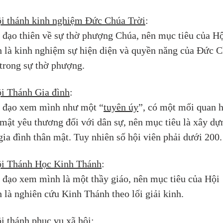
i thánh kinh nghiệm Đức Chúa Trời
: 
 đạo thiên về sự thờ phượng Chúa, nên mục tiêu của Hộ
h là kinh nghiệm sự hiện diện và quyền năng của Đức C
 trong sự thờ phượng.
i Thánh Gia đình
: 
 đạo xem mình như một “
tuyên úy
”, có một mối quan h
 mật yêu thương đối với dân sự, nên mục tiêu là xây dự
gia đình thân mật. Tuy nhiên số hội viên phải dưới 200.
i Thánh Học Kinh Thánh
: 
 đạo xem mình là một thầy giáo, nên mục tiêu của Hội 
 là nghiên cứu Kinh Thánh theo lối giải kinh.
i thánh phục vụ xã hội
: 