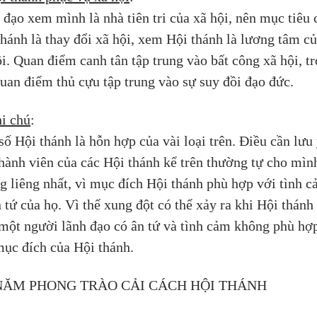
 đạo xem mình là nhà tiên tri của xã hội, nên mục tiêu 
thánh là thay đổi xã hội, xem Hội thánh là lương tâm củ
i. Quan điểm canh tân tập trung vào bất công xã hội, tr
quan điểm thủ cựu tập trung vào sự suy đồi đạo đức.
i chú
: 
ố Hội thánh là hỗn hợp của vài loại trên. Điều cần lưu 
thành viên của các Hội thánh kể trên thường tự cho mình
ng liêng nhất, vì mục đích Hội thánh phù hợp với tình c
 tứ của họ. Vì thế xung đột có thể xảy ra khi Hội thánh 
một người lãnh đạo có ân tứ và tình cảm không phù hợ
mục đích của Hội thánh.
. NĂM PHONG TRÀO CẢI CÁCH HỘI THÁNH