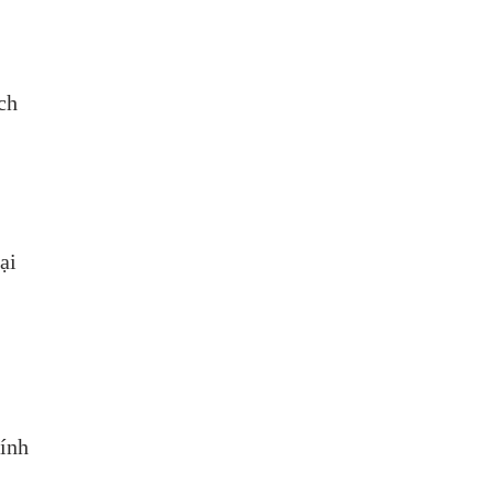
ch 
 
ại 
ính 