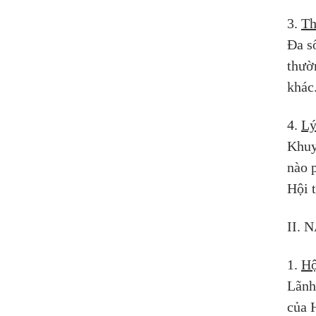
3. 
Th
Đa s
thườ
khác
4. 
Lý
Khuy
nào p
Hội 
II.
1. 
Hộ
Lãnh
của H