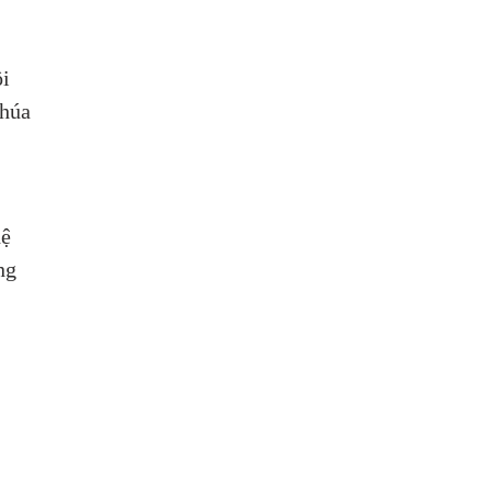
i 
húa 
ệ 
ng 