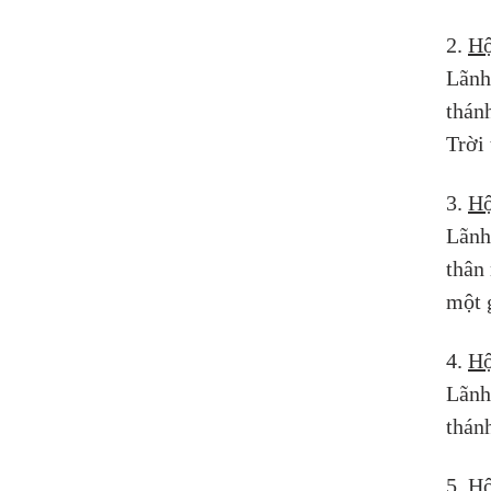
2. 
Hộ
Lãnh
thán
Trời
3. 
Hộ
Lãnh
thân
một 
4. 
Hộ
Lãnh
thánh
5. 
Hộ