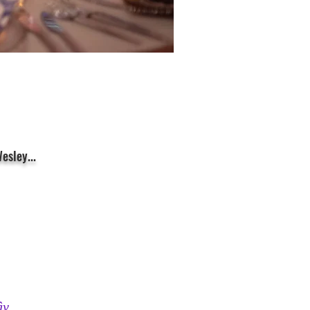
esley...
y, 