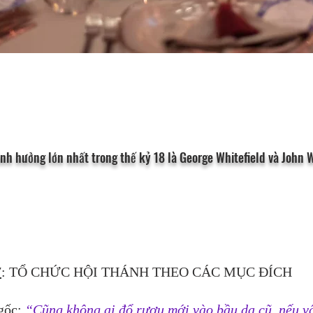
ảnh hưởng lớn nhất trong thế kỷ 18 là George Whitefield và John W
7
: TỔ CHỨC HỘI THÁNH THEO CÁC MỤC ĐÍCH
gốc
: 
“Cũng không ai đổ rượu mới vào bầu da cũ, nếu vậ