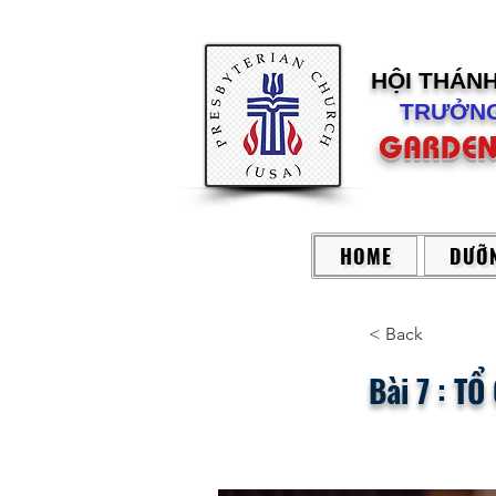
HỘI THÁN
TRƯỞNG
GARDEN
HOME
DƯỠN
< Back
Bài 7 : T