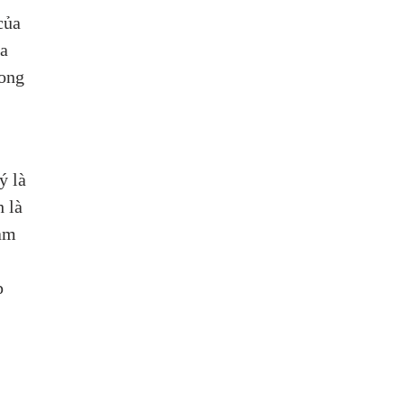
của 
a 
ong 
ý là 
 là 
ảm 
p 