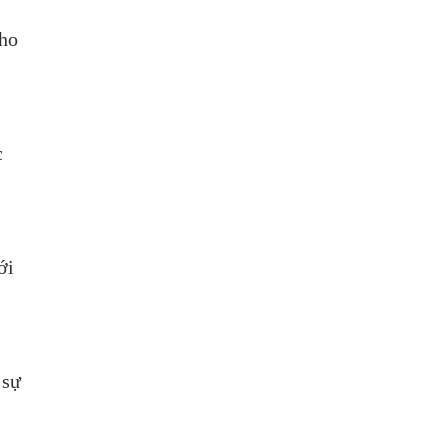
ho 
 
ới 
 sự 