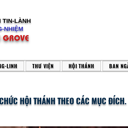
H
TIN-LÀNH
-NHIỆM
 GROVE
G-LINH
THƯ VIỆN
HỘI THÁNH
BAN NG
Ổ CHỨC HỘI THÁNH THEO CÁC MỤC ĐÍCH.