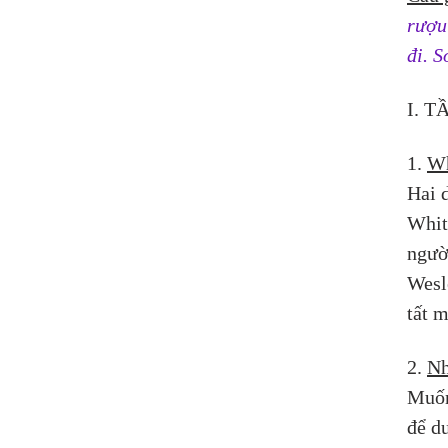
rượu
đi. 
I. 
1. 
Wh
Hai 
White
ngườ
Wesl
tất m
2. 
Nh
Muốn
để du