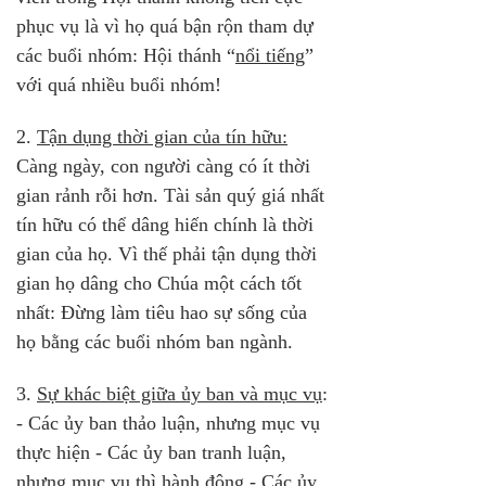
phục vụ là vì họ quá bận rộn tham dự 
các buổi nhóm: Hội thánh “
nổi tiếng
” 
với quá nhiều buổi nhóm!
2. 
Tận dụng thời gian của tín hữu:
Càng ngày, con người càng có ít thời 
gian rảnh rỗi hơn. Tài sản quý giá nhất 
tín hữu có thể dâng hiến chính là thời 
gian của họ. Vì thế phải tận dụng thời 
gian họ dâng cho Chúa một cách tốt 
nhất: Đừng làm tiêu hao sự sống của 
họ bằng các buổi nhóm ban ngành.
3. 
Sự khác biệt giữa ủy ban và mục vụ
: 
- Các ủy ban thảo luận, nhưng mục vụ 
thực hiện - Các ủy ban tranh luận, 
nhưng mục vụ thì hành động - Các ủy 