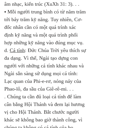
âm nhạc, kiến trúc (XuXh 31: 3). . .
•
 Mỗi người trung bình có từ năm trăm 
tới bảy trăm kỹ năng. Tuy nhiên, Cơ-
đốc nhân cần có một quá trình xác 
định kỹ năng và một quá trình phối 
hợp những kỹ năng vào đúng mục vụ.
d. 
Cá tính
: Đức Chúa Trời yêu thích sự 
đa dạng. Vì thế, Ngài tạo dựng con 
người với những cá tính khác nhau và 
Ngài sẵn sàng sử dụng mọi cá tính: 
Lạc quan của Phi-e-rơ, nóng nảy của 
Phao-lô, đa sầu của Giê-rê-mi. . .
. Chúng ta cần đủ loại cá tính để làm 
cân bằng Hội Thánh và đem lại hương 
vị cho Hội Thánh. Bắt chước người 
khác sẽ không bao giờ thành công, vì 
chúng ta không có cá tính của họ. . .