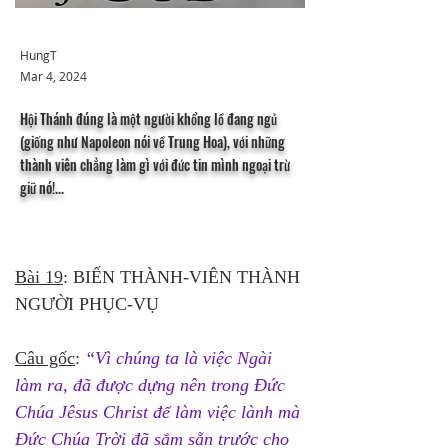
HungT
Mar 4, 2024
Hội Thánh đúng là một người khổng lồ đang ngủ
(giống như Napoleon nói về Trung Hoa), với những
thành viên chẳng làm gì với đức tin mình ngoại trừ
giữ nó!...
Bài 19
: BIẾN THÀNH-VIÊN THÀNH 
NGƯỜI PHỤC-VỤ
Câu gốc
: 
“Vì chúng ta là việc Ngài 
làm ra, đã được dựng nên trong Đức 
Chúa Jêsus Christ để làm việc lành mà 
Đức Chúa Trời đã sắm sẵn trước cho 