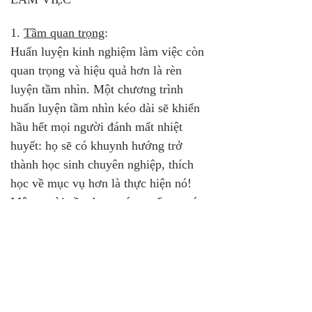
1. 
Tầm quan trọng
: 
Huấn luyện kinh nghiệm làm việc còn 
quan trọng và hiệu quả hơn là rèn 
luyện tầm nhìn. Một chương trình 
huấn luyện tầm nhìn kéo dài sẽ khiến 
hầu hết mọi người đánh mất nhiệt 
huyết: họ sẽ có khuynh hướng trở 
thành học sinh chuyên nghiệp, thích 
học về mục vụ hơn là thực hiện nó! 
Một người cần được ném xuống nước 
và bị ướt mới được thôi thúc học bơi. 
Vì thế, cách tốt nhất để bắt đầu là hãy 
bắt đầu phục vụ.
2. 
Chương trình
: 
Chương trình huấn luyện kinh nghiệm 