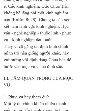
e. Các kinh nghiệm: Đức Chúa Trời 
không hề lãng phí một kinh nghiệm 
nào (RoRm 8: 28). Chúng ta cần xem 
xét năm lãnh vực kinh nghiệm: Học 
vấn - nghề nghiệp - thuộc linh - phục 
vụ - kinh nghiệm đau buồn.
Thay vì cố gắng tái định hình chính 
mình trở nên giống người khác, hãy 
vui mừng với định dạng Chúa ban để 
bước vào mục vụ Chúa định sẵn.
III. TẦM QUAN TRỌNG CỦA MỤC 
VỤ
1. 
Phục vụ hay tham dự
? 
Một lý do chính khiến nhiều thành 
viên trong Hội thánh không tích cực 