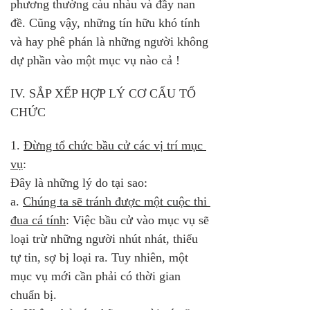
phương thường càu nhàu và đầy nan 
đề. Cũng vậy, những tín hữu khó tính 
và hay phê phán là những người không 
dự phần vào một mục vụ nào cả !
IV. SẮP XẾP HỢP LÝ CƠ CẤU TỔ 
CHỨC
1. 
Đừng tổ chức bầu cử các vị trí mục 
vụ
: 
Đây là những lý do tại sao:
a. 
Chúng ta sẽ tránh được một cuộc thi 
đua cá tính
: Việc bầu cử vào mục vụ sẽ 
loại trừ những người nhút nhát, thiếu 
tự tin, sợ bị loại ra. Tuy nhiên, một 
mục vụ mới cần phải có thời gian 
chuẩn bị.