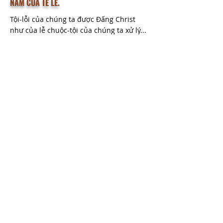
NĂM CỦA TẾ LỄ.
Tội-lỗi của chúng ta được Đấng Christ
như của lễ chuộc-tội của chúng ta xử lý...
Read More
HỘI THÁNH TIN LÀNH TRƯỞNG NHIỆM GARDEN GROVE
Quận Cam-vùng nam California
​11832 South Euclid St, Garden Grove,
CA. 92840
Orange County​-Southern California
​Tel:
714-638-4422
Email:
vpcgg.ca@gmail.com