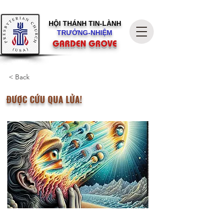
HỘI THÁNH
TIN-LÀNH
TRƯỞNG-NHIỆM
GARDEN GROVE
< Back
ĐƯỢC CỨU QUA LỬA!