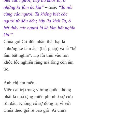
biết các ngươi; hãy lìa khỏi Ta, ớ 
những kẻ làm ác kia”
 – hoặc 
“Ta nói 
cùng các ngươi, Ta không biết các 
ngươi từ đâu đến; hãy lìa khỏi Ta, ớ 
hết thảy các ngươi là kẻ làm bất nghĩa 
kia!”
. 
Chúa gọi Cơ-đốc nhân thất bại là 
“những kẻ làm ác” (bất pháp) và là “kẻ 
làm bất nghĩa”. Họ lủi thủi vào nơi 
khóc lóc nghiến răng mà lòng còn ấm 
ức.
Anh chị em mến,
Việc cai trị trong vương quốc không 
phải là quà tặng miển phí như sự cứu 
rỗi đâu. Không có sự đồng trị vì với 
Chúa theo giá rẽ bao giờ. Ai chưa 