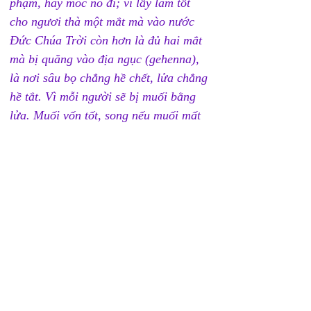
phạm, hãy móc nó đi; vì lấy làm tốt 
cho ngươi thà một mắt mà vào nước 
Đức Chúa Trời còn hơn là đủ hai mắt 
mà bị quăng vào địa ngục (gehenna), 
là nơi sâu bọ chẳng hề chết, lửa chẳng 
hề tắt. Vì mỗi người sẽ bị muối bằng 
lửa. Muối vốn tốt, song nếu muối mất 
mặn đi, thì lấy chi mà nêm lại? Khá có 
muối trong các ngươi và hãy hòa thuận 
cùng nhau.”
Những câu nầy là lời chính môi miệng 
Chúa nói về lửa luyện dành cho tín-đồ 
thất bại sau khi Chúa đến. Anh chị em 
tin nổi không? Anh em chấp nhận 
không?
Lửa trong hồ lửa là lửa lưu hoàng 