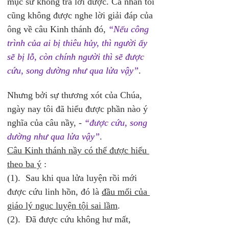
mục sư không trả lời được. Cá nhân tôi 
cũng không được nghe lời giải đáp của 
ông về câu Kinh thánh đó, 
“Nếu công 
trình của ai bị thiêu hủy, thì người ấy 
sẽ bị lỗ, còn chính người thì sẽ được 
cứu, song dường như qua lửa vậy”
.  
Nhưng bởi sự thương xót của Chúa, 
ngày nay tôi đã hiểu được phần nào ý 
nghĩa của câu nầy, - 
“được cứu, song 
dường như qua lửa vậy”
.
Câu Kinh thánh nầy có thể được hiểu 
theo ba ý
 :
(1).  Sau khi qua lửa luyện rồi mới 
được cứu linh hồn, đó là 
đầu mối của 
giáo lý ngục luyện tội sai lầm
.
(2).  Đã được cứu không hư mất, 