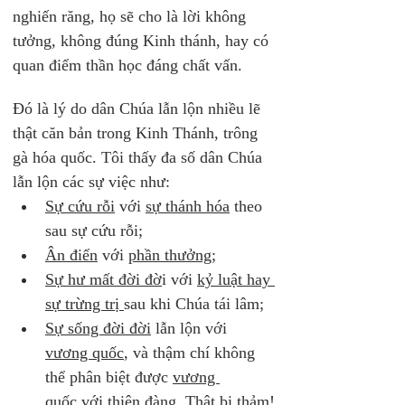
nghiến răng, họ sẽ cho là lời không 
tưởng, không đúng Kinh thánh, hay có 
quan điểm thần học đáng chất vấn.
Đó là lý do dân Chúa lẫn lộn nhiều lẽ 
thật căn bản trong Kinh Thánh, trông 
gà hóa quốc. Tôi thấy đa số dân Chúa 
lẫn lộn các sự việc như: 
Sự cứu rỗi
 với 
sự thánh hóa
 theo 
sau sự cứu rỗi; 
Ân điển
 với 
phần thưởng
; 
Sự hư mất đời đờ
i với 
kỷ luật hay 
sự trừng trị 
sau khi Chúa tái lâm; 
Sự sống đời đời
 lẫn lộn với 
vương quốc
, và thậm chí không 
thể phân biệt được 
vương 
quốc
 với 
thiên đàng
. Thật bi thảm!