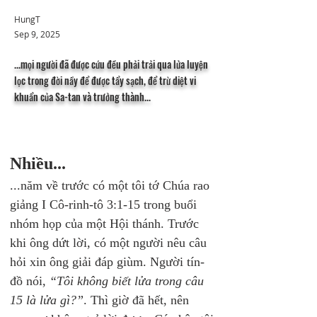
HungT
Sep 9, 2025
...mọi người đã được cứu đều phải trải qua lửa luyện
lọc trong đời nầy để được tẩy sạch, để trừ diệt vi
khuẩn của Sa-tan và trưởng thành...
Nhiều...
...năm về trước có một tôi tớ Chúa rao 
giảng I Cô-rinh-tô 3:1-15 trong buổi 
nhóm họp của một Hội thánh. Trước 
khi ông dứt lời, có một người nêu câu 
hỏi xin ông giải đáp giùm. Người tín-
đồ nói, 
“Tôi không biết lửa trong câu 
15 là lửa gì?”
. Thì giờ đã hết, nên 