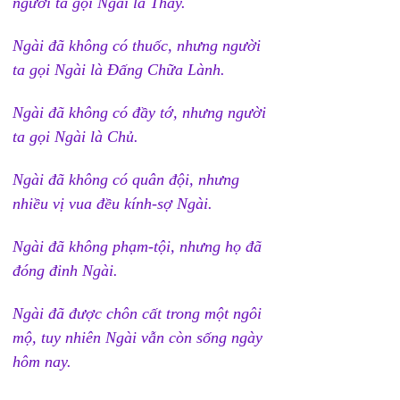
người ta gọi Ngài là Thầy.
Ngài đã không có thuốc, nhưng người 
ta gọi Ngài là Đấng Chữa Lành.
Ngài đã không có đầy tớ, nhưng người 
ta gọi Ngài là Chủ.
Ngài đã không có quân đội, nhưng 
nhiều vị vua đều kính-sợ Ngài.
Ngài đã không phạm-tội, nhưng họ đã 
đóng đinh Ngài.
Ngài đã được chôn cất trong một ngôi 
mộ, tuy nhiên Ngài vẫn còn sống ngày 
hôm nay.