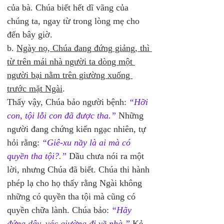
của bà. Chúa biết hết dĩ vãng của 
chúng ta, ngay từ trong lòng mẹ cho 
đến bây giờ.
b. 
Ngày nọ, Chúa đang đứng giảng, thì 
từ trên mái nhà người ta dòng một 
người bại nằm trên giường xuống 
trước mặt Ngài
. 
Thấy vậy, Chúa bảo người bệnh: 
“Hỡi 
con, tội lỗi con đã được tha.”
 Những 
người đang chứng kiến ngạc nhiên, tự 
hỏi rằng: 
“Giê-xu nầy là ai mà có 
quyền tha tội?.”
 Dầu chưa nói ra một 
lời, nhưng Chúa đã biết. Chúa thi hành 
phép lạ cho họ thấy rằng Ngài không 
những có quyền tha tội mà cũng có 
quyền chữa lành. Chúa bảo: 
“Hãy 
đứng dậy, vác giường đi về nhà.”
 Kẻ 