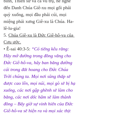
binh, Thiên sứ và cả vũ trụ, hễ nghe 
đến Danh Chúa Giê-xu mọi gối phải 
quỳ xuống, mọi đầu phải cúi, mọi 
miệng phải xưng Giê-xu là Chúa. Ha-
lê-lu-gia!
5. 
Chúa Giê-xu là Đức Giê-hô-va của 
Cựu ước.
• Ê-sai 40:3-5:
“Có tiếng kêu rằng: 
Hãy mở đường trong đồng vắng cho 
Đức Giê-hô-va, hãy ban bằng đường 
cái trong đất hoang cho Đức Chúa 
Trời chúng ta. Mọi nơi sũng thấp sẽ 
được cao lên, mọi núi, mọi gò sẽ bị hạ 
xuống, các nơi gập ghềnh sẽ làm cho 
bằng, các nơi dốc hãm sẽ làm thành 
đồng – Bấy giờ sự vinh hiển của Đức 
Giê-hô-va sẽ hiện ra và mọi xác thịt 