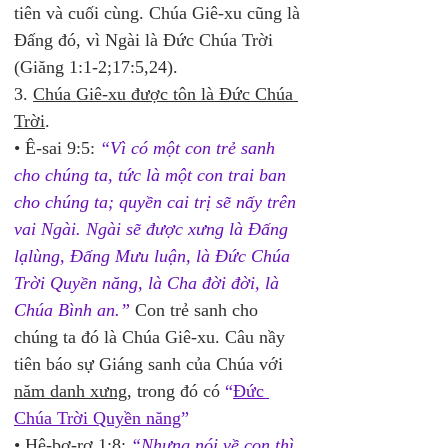
tiên và cuối cùng. Chúa Giê-xu cũng là 
Đấng đó, vì Ngài là Đức Chúa Trời 
(Giăng 1:1-2;17:5,24).
3. 
Chúa Giê-xu được tôn là Đức Chúa 
Trời
.
• Ê-sai 9:5: 
“Vì có một con trẻ sanh 
cho chúng ta, tức là một con trai ban 
cho chúng ta; quyền cai trị sẽ nấy trên 
vai Ngài. Ngài sẽ được xưng là Đấng 
lạlùng, Đấng Mưu luận, là Đức Chúa 
Trời Quyền năng, là Cha đời đời, là 
Chúa Bình an.”
 Con trẻ sanh cho 
chúng ta đó là Chúa Giê-xu. Câu nầy 
tiên báo sự Giáng sanh của Chúa với 
năm danh xưng
, trong đó có 
“
Đức 
Chúa Trời Quyền năng
”
• Hê-bơ-rơ 1:8: 
“Nhưng nói về con thì 