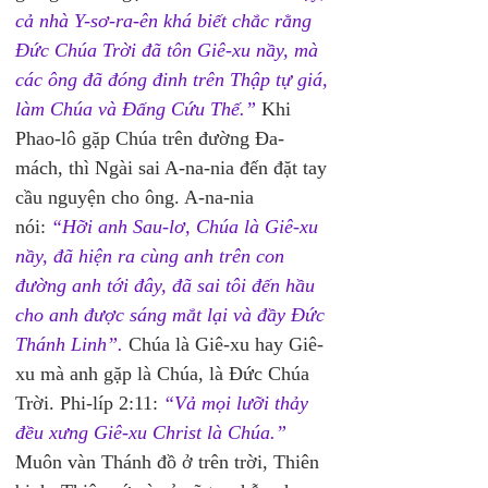
cả nhà Y-sơ-ra-ên khá biết chắc rằng 
Đức Chúa Trời đã tôn Giê-xu nầy, mà 
các ông đã đóng đinh trên Thập tự giá, 
làm Chúa và Đấng Cứu Thế.”
 Khi 
Phao-lô gặp Chúa trên đường Đa-
mách, thì Ngài sai A-na-nia đến đặt tay 
cầu nguyện cho ông. A-na-nia 
nói:
“Hỡi anh Sau-lơ, Chúa là Giê-xu 
nầy, đã hiện ra cùng anh trên con 
đường anh tới đây, đã sai tôi đến hầu 
cho anh được sáng mắt lại và đầy Đức 
Thánh Linh”.
 Chúa là Giê-xu hay Giê-
xu mà anh gặp là Chúa, là Đức Chúa 
Trời. Phi-líp 2:11: 
“Vả mọi lưỡi thảy 
đều xưng Giê-xu Christ là Chúa.”
Muôn vàn Thánh đồ ở trên trời, Thiên 