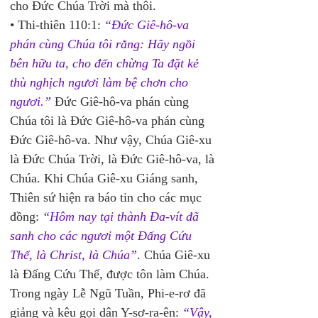
cho Đức Chúa Trời mà thôi. 
• Thi-thiên 110:1: 
“Đức Giê-hô-va 
phán cùng Chúa tôi rằng: Hãy ngồi 
bên hữu ta, cho đến chừng Ta đặt kẻ 
thù nghịch ngươi làm bệ chơn cho 
ngươi.”
 Đức Giê-hô-va phán cùng 
Chúa tôi là Đức Giê-hô-va phán cùng 
Đức Giê-hô-va. Như vậy, Chúa Giê-xu 
là Đức Chúa Trời, là Đức Giê-hô-va, là 
Chúa. Khi Chúa Giê-xu Giáng sanh, 
Thiên sứ hiện ra báo tin cho các mục 
đồng: 
“Hôm nay tại thành Đa-vít đã 
sanh cho các ngươi một Đấng Cứu 
Thế, là Christ, là Chúa”
. Chúa Giê-xu 
là Đấng Cứu Thế, được tôn làm Chúa. 
Trong ngày Lễ Ngũ Tuần, Phi-e-rơ đã 
giảng và kêu gọi dân Y-sơ-ra-ên: 
“Vậy, 