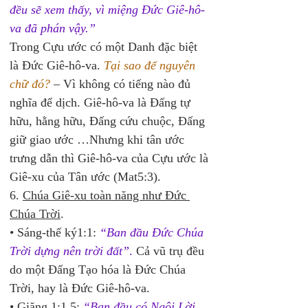
đều sẽ xem thấy, vì miệng Đức Giê-hô-
va đã phán vậy.”
Trong Cựu ước có một Danh đặc biệt 
là Đức Giê-hô-va. 
Tại sao để nguyên 
chữ đó?
– Vì không có tiếng nào đủ 
nghĩa để dịch. Giê-hô-va là Đấng tự 
hữu, hằng hữu, Đấng cứu chuộc, Đấng 
giữ giao ước …Nhưng khi tân ước 
trưng dẫn thì Giê-hô-va của Cựu ước là 
Giê-xu của Tân ước (Mat5:3).
6. 
Chúa Giê-xu toàn năng như Đức 
Chúa Trời
.
• Sáng-thế ký1:1: 
“Ban đầu Đức Chúa 
Trời dựng nên trời đất”
.
 Cả vũ trụ đều 
do một Đấng Tạo hóa là Đức Chúa 
Trời, hay là Đức Giê-hô-va.
• Giăng 1:1,5: 
“Ban đầu có Ngôi Lời, 