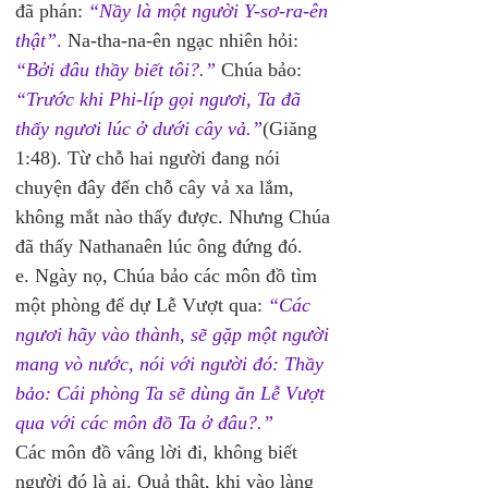
đã phán: 
“Nầy là một người Y-sơ-ra-ên 
thật”
. 
Na-tha-na-ên ngạc nhiên hỏi: 
“Bởi đâu thầy biết tôi?.”
 Chúa bảo: 
“Trước khi Phi-líp gọi ngươi, Ta đã 
thấy ngươi lúc ở dưới cây vả.”
(Giăng 
1:48). Từ chỗ hai người đang nói 
chuyện đây đến chỗ cây vả xa lắm, 
không mắt nào thấy được. Nhưng Chúa 
đã thấy Nathanaên lúc ông đứng đó.
e. Ngày nọ, Chúa bảo các môn đồ tìm 
một phòng để dự Lễ Vượt qua: 
“Các 
ngươi hãy vào thành, sẽ gặp một người 
mang vò nước, nói với người đó: Thầy 
bảo: Cái phòng Ta sẽ dùng ăn Lễ Vượt 
qua với các môn đồ Ta ở đâu?.”
Các môn đồ vâng lời đi, không biết 
người đó là ai. Quả thật, khi vào làng 