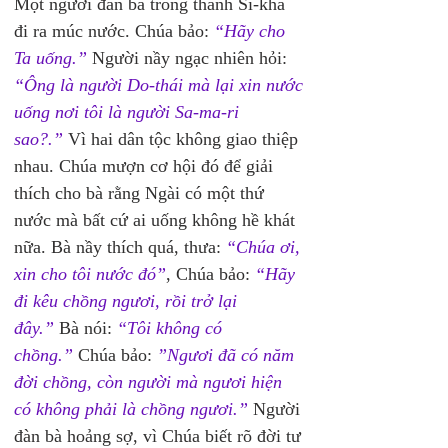
Một người đàn bà trong thành Si-kha 
đi ra múc nước. Chúa bảo: 
“Hãy cho 
Ta uống.”
 Người nầy ngạc nhiên hỏi: 
“Ông là người Do-thái mà lại xin nước 
uống nơi tôi là người Sa-ma-ri 
sao?.”
Vì hai dân tộc không giao thiệp 
nhau. Chúa mượn cơ hội đó để giải 
thích cho bà rằng Ngài có một thứ 
nước mà bất cứ ai uống không hề khát 
nữa. Bà nầy thích quá, thưa: 
“Chúa ơi, 
xin cho tôi nước đó”
, Chúa bảo: 
“Hãy 
đi kêu chồng ngươi, rồi trở lại 
đây.”
 Bà nói: 
“Tôi không có 
chồng.”
 Chúa bảo: 
”Ngươi đã có năm 
đời chồng, còn người mà ngươi hiện 
có không phải là chồng ngươi.”
 Người 
đàn bà hoảng sợ, vì Chúa biết rõ đời tư 