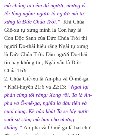
mà chúng ta ném đá ngươi, nhưng vì 
lỗi lộng ngôn: ngươi là người mà tự 
xưng là Đức Chúa Trời.”
 Khi Chúa 
Giê-xu tự xưng mình là Con hay là 
Con Độc Sanh của Đức Chúa Trời thì 
người Do-thái hiểu rằng Ngài tự xưng 
là Đức Chúa Trời. Dầu người Do-thái 
tin hay không tin, Ngài vẫn là Đức 
Chúa Trời.
2. 
Chúa Giê-xu là An-pha và Ô-mê-ga
.
• Khải-huyền 21:6 và 22:13: 
“Ngài lại 
phán cùng tôi rằng: Xong rồi, Ta là An-
pha và Ô-mê-ga, nghĩa là đầu tiên và 
cuối cùng. Kẻ nào khát Ta sẽ lấy nước 
suối sự sống mà ban cho nhưng 
không.”
 An-pha và Ô-mê-ga là hai chữ 