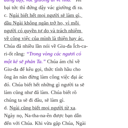
bại tức thì đứng dậy vác giường đi ra.
c. 
Ngài biết hết mọi người sẽ làm gì, 
dầu Ngài không ngăn trở họ, vì mỗi 
người có quyền tự do và trách nhiệm 
về công việc của mình là thiện hay ác.
Chúa đã nhiều lần nói về Giu-đa Ích-ca-
ri-ốt rằng: 
“Trong vòng các ngươi có 
một kẻ sẽ phản Ta.”
 Chúa ám chỉ về 
Giu-đa để kêu gọi, thức tỉnh hầu cho 
ông ăn năn đừng làm công việc đại ác 
đó. Chúa biết hết những gì người ta sẽ 
làm cũng như đã làm. Chúa biết rõ 
chúng ta sẽ đi đâu, sẽ làm gì.
d. 
Ngài cũng biết mọi người từ xa
. 
Ngày nọ, Na-tha-na-ên được bạn dẫn 
đến với Chúa. Khi vừa gặp Chúa, Ngài 