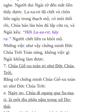
nghe. Người đui Ngài rờ đến mắt liền 
thấy đựơc. La-xa-rơ đã chết và chôn 
bốn ngày trong thạch mộ, có mùi thối 
rồi, Chúa bảo lăn hòn đá lấp cửa ra, và 
Ngài kêu: 
“Hỡi La-xa-rơ, hãy 
ra.”
 Người chết liền ra khỏi mộ. 
Những việc như vậy chứng minh Đức 
Chúa Trời Toàn năng, không việc gì 
Ngài không làm được.
7. 
Chúa Giê-xu toàn tri như Đức Chúa 
Trời.
Bằng cớ chứng minh Chúa Giê-xu toàn 
tri như Đức Chúa Trời:
a. 
Ngày nọ, Chúa đi ngang qua Sa-ma-
ri, là một địa phận nằm trong xứ Do-
thái
. 