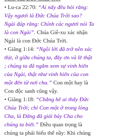
• Lu-ca 22:70:
“Ai nấy đều hỏi rằng: 
Vậy ngươi là Đức Chúa Trời sao? 
Ngài đáp rằng: Chính các ngươi nói Ta 
là con Ngài”
. 
Chúa Giê-xu xác nhận 
Ngài là con Đức Chúa Trời. 
• Giăng 1:14:
“Ngôi lời đã trở nên xác 
thịt, ở giữa chúng ta, đầy ơn và lẽ thật 
; chúng ta đã ngắm xem sự vinh hiển 
của Ngài, thật như vinh hiển của con 
một đến từ nơi cha.”
 Con một hay là 
Con độc sanh cũng vậy.
• Giăng 1:18: 
“Chẳng hề ai thấy Đức 
Chúa Trời; chỉ Con một ở trong lòng 
Cha, là Đấng đã giải bày Cha cho 
chúng ta biết.”
 Điều quan trọng là 
chúng ta phải hiểu thế nầy: Khi chúng 