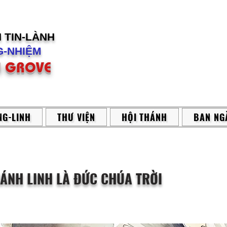
H
TIN-LÀNH
-NHIỆM
 GROVE
G-LINH
THƯ VIỆN
HỘI THÁNH
BAN NG
HÁNH LINH LÀ ĐỨC CHÚA TRỜI