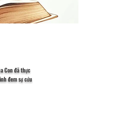
úa Con đã thực
 linh đem sự cứu