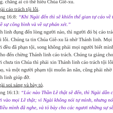
g. chẳng ai có thể hiểu Chúa Giê-xu.
ài cáo trách tội lỗi
.
ăng 16:8: 
“Khi Ngài đến thì sẽ khiến thế gian tự cáo về t
về sự công bình và về sự phán xét.”
h linh đụng đến lòng người nào, thì người đó bị cáo trá
ội lỗi. Chúng ta tin Chúa Giê-xu là nhờ Thánh linh. Mọi
i đều đã phạn tội, song không phải mọi người biết mìn
 cho đến chừng Thánh linh cáo trách. Chúng ta giảng cho
 chưa tin Chúa thì phải xin Thánh linh cáo trách tội lỗi
họ, và một người phạm tội muốn ăn năn, cũng phải nhờ 
h linh giúp đỡ.
ài soi sáng và bày tỏ
.
ăng 16:13: 
“Lúc nào Thần Lẽ thật sẽ đến, thì Ngài dẫn c
i vào mọi Lẽ thật; vì Ngài không nói tự mình, nhưng nó
điều mình đã nghe, và tỏ bày cho các ngươi những sự sẽ