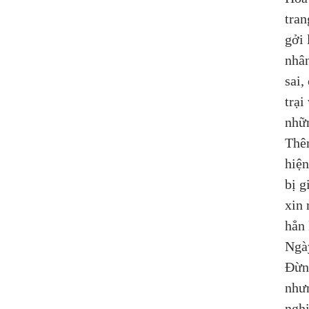
tran
gởi 
nhân
sai,
trại
nhữn
Thê
hiện
bị g
xin 
hẳn 
Ngày
Đừng
nhưn
nghi