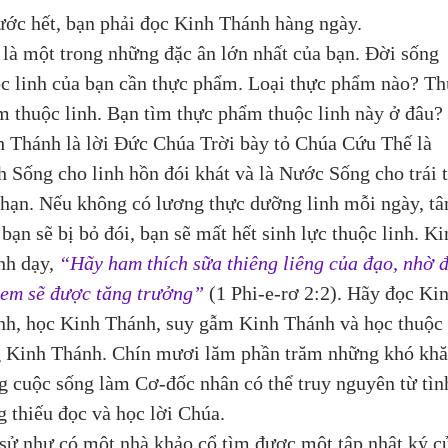
ước hết, bạn phải đọc Kinh Thánh hàng ngày.
là một trong những đặc ân lớn nhất của bạn. Đời sống 
c linh của bạn cần thực phẩm. Loại thực phẩm nào? Th
 thuộc linh. Bạn tìm thực phẩm thuộc linh này ở đâu? 
 Thánh là lời Đức Chúa Trời bày tỏ Chúa Cứu Thế là 
 Sống cho linh hồn đói khát và là Nước Sống cho trái 
hạn. Nếu không có lương thực dưỡng linh mỗi ngày, tâ
 bạn sẽ bị bỏ đói, bạn sẽ mất hết sinh lực thuộc linh. Ki
h dạy, 
“Hãy ham thích sữa thiêng liêng của đạo, nhờ đ
 em sẽ được tăng trưởng”
 (1 Phi-e-rơ 2:2). Hãy đọc Kin
nh, học Kinh Thánh, suy gẫm Kinh Thánh và học thuộc 
g Kinh Thánh. Chín mươi lăm phần trăm những khó khă
g cuộc sống làm Cơ-đốc nhân có thể truy nguyên từ tìn
g thiếu đọc và học lời Chúa.
sử như có một nhà khảo cổ tìm được một tập nhật ký c