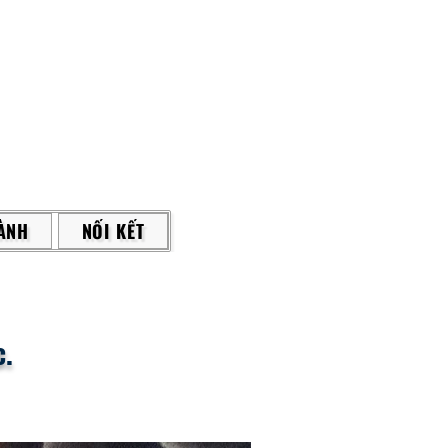
ÀNH
NỐI KẾT
c.