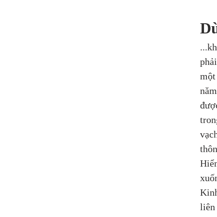
Dù
...k
phải
một 
năm 
được
tron
vạch
thôn
Hiển
xuốn
Kinh
liên