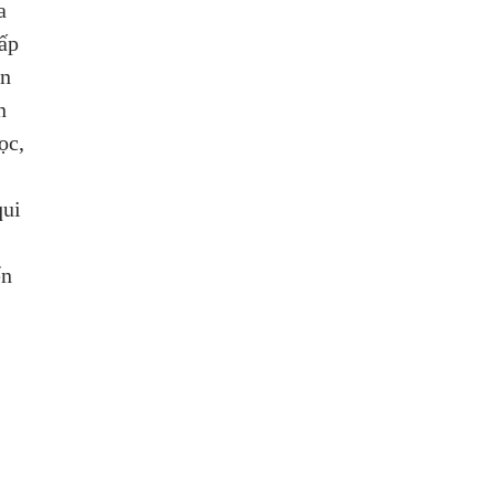
a 
ấp 
n 
n 
ọc, 
qui 
 
n 