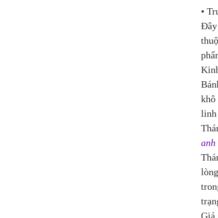
• Tr
Đây 
thuộ
phẩm
Kinh
Bánh
khô 
linh
Thán
anh
Thá
lòn
tron
trạn
Giả 