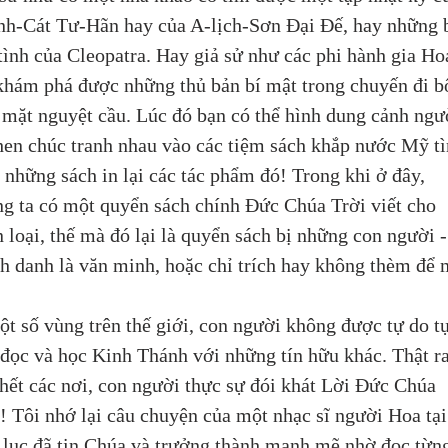
nh-Cát Tư-Hãn hay của A-lịch-Sơn Đại Đế, hay những 
tình của Cleopatra. Hay giả sử như các phi hành gia Ho
hám phá được những thủ bản bí mật trong chuyến đi b
 mặt nguyệt cầu. Lúc đó bạn có thể hình dung cảnh ngư
hen chúc tranh nhau vào các tiệm sách khắp nước Mỹ t
những sách in lại các tác phẩm đó! Trong khi ở đây, 
g ta có một quyển sách chính Đức Chúa Trời viết cho 
 loại, thế mà đó lại là quyển sách bị những con người -
 danh là văn minh, hoặc chỉ trích hay không thèm để 
t số vùng trên thế giới, con người không được tự do tụ
đọc và học Kinh Thánh với những tín hữu khác. Thật ra
hết các nơi, con người thực sự đói khát Lời Đức Chúa 
! Tôi nhớ lại câu chuyện của một nhạc sĩ người Hoa tại
lục đã tin Chúa và trưởng thành mạnh mẽ nhờ đọc từn