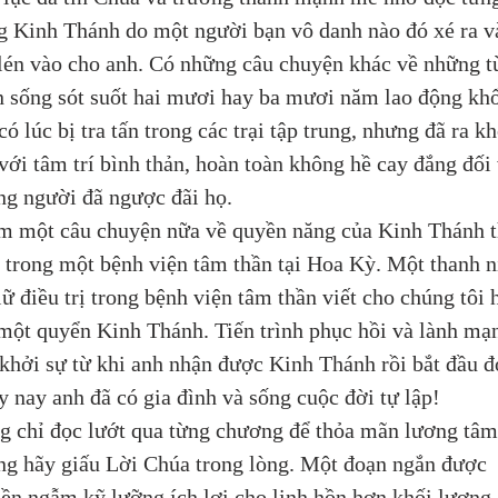
g Kinh Thánh do một người bạn vô danh nào đó xé ra v
lén vào cho anh. Có những câu chuyện khác về những t
 sống sót suốt hai mươi hay ba mươi năm lao động khổ
 có lúc bị tra tấn trong các trại tập trung, nhưng đã ra kh
 với tâm trí bình thản, hoàn toàn không hề cay đắng đối 
g người đã ngược đãi họ.
m một câu chuyện nữa về quyền năng của Kinh Thánh t
 trong một bệnh viện tâm thần tại Hoa Kỳ. Một thanh n
iữ điều trị trong bệnh viện tâm thần viết cho chúng tôi 
một quyển Kinh Thánh. Tiến trình phục hồi và lành mạ
khởi sự từ khi anh nhận được Kinh Thánh rồi bắt đầu đ
 nay anh đã có gia đình và sống cuộc đời tự lập!
 chỉ đọc lướt qua từng chương để thỏa mãn lương tâm
g hãy giấu Lời Chúa trong lòng. Một đoạn ngắn được 
ền ngẫm kỹ lưỡng ích lợi cho linh hồn hơn khối lượng 