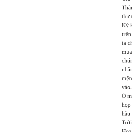
Thà
thư 
Kỳ k
trên
ta c
mua 
chún
nhân
mệnh
vào.
Ở mộ
họp 
hầu 
Trời
Hoa 