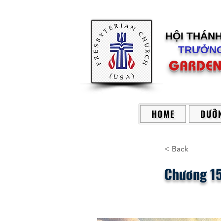
HỘI THÁN
TRƯỞNG
GARDEN
HOME
DƯỠN
< Back
Chương 15