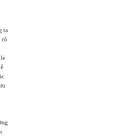
 ta 
 rõ 
 
le 
ễ 
ác 
ưu 
ởng 
h 