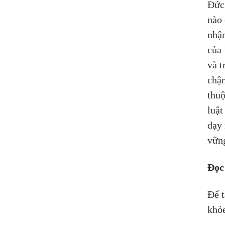
Đức 
nào 
nhận
của 
và t
chậm
thuộ
luật
dạy 
vững
Đọc
Để t
khỏe