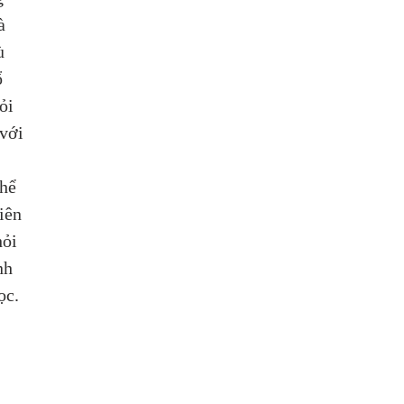
à 
ù 
 
ỏi 
với 
hể 
iên 
hỏi 
nh 
ọc. 
 