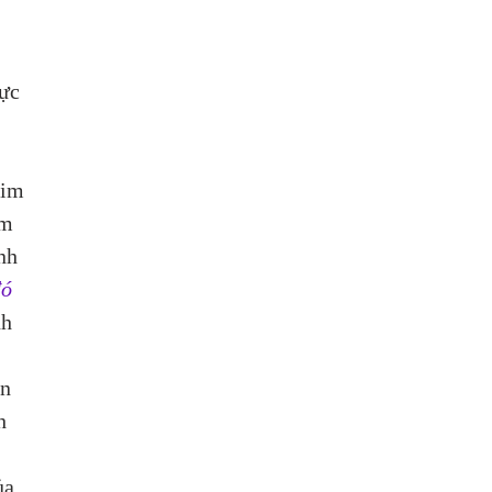
ực 
tim 
m 
nh 
ó 
h 
n 
h 
ủa 