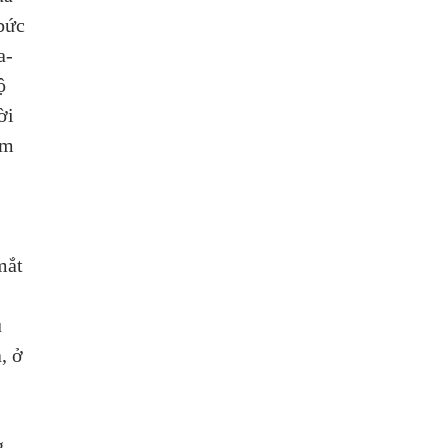
bức 
a-
ộ 
ời 
ìm 
 
mắt 
 
, ở 
 
g 