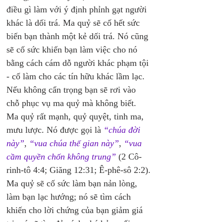
điều gì làm với ý định phỉnh gạt người 
khác là dối trá. Ma quỷ sẽ cố hết sức 
biến bạn thành một kẻ dối trá. Nó cũng 
sẽ cố sức khiến bạn làm việc cho nó 
bằng cách cám dỗ người khác phạm tội 
- cố làm cho các tín hữu khác lầm lạc. 
Nếu không cẩn trọng bạn sẽ rơi vào 
chỗ phục vụ ma quỷ mà không biết. 
Ma quỷ rất mạnh, quỷ quyệt, tinh ma, 
mưu lược. Nó được gọi là 
“chúa đời 
này”
, 
“vua chúa thế gian này”
, 
“vua 
cầm quyền chốn không trung”
 (2 Cô-
rinh-tô 4:4; Giăng 12:31; Ê-phê-sô 2:2).
Ma quỷ sẽ cố sức làm bạn nản lòng, 
làm bạn lạc hướng; nó sẽ tìm cách 
khiến cho lời chứng của bạn giảm giá 