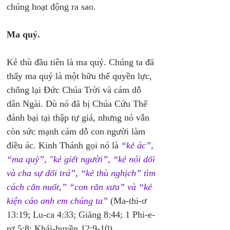
chúng hoạt động ra sao.
Ma quỷ.
Kẻ thù đầu tiên là ma quỷ. Chúng ta đã 
thấy ma quỷ là một hữu thể quyền lực, 
chống lại Đức Chúa Trời và cám dỗ 
dân Ngài. Dù nó đã bị Chúa Cứu Thế 
đánh bại tại thập tự giá, nhưng nó vẫn 
còn sức mạnh cám dỗ con người làm 
điều ác. Kinh Thánh gọi nó là 
“kẻ ác”, 
“ma quỷ”, "kẻ giết người”, “kẻ nói dối 
và cha sự dối trá”
, 
“kẻ thù nghịch” tìm 
cách cắn nuốt,” “con rắn xưa” và “kẻ 
kiện cáo anh em chúng ta”
 (Ma-thi-ơ 
13:19; Lu-ca 4:33; Giăng 8:44; 1 Phi-e-
rơ 5:8; Khải-huyền 12:9-10).