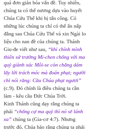
quá đơn giản hóa vấn đề. Tuy nhiên, 
chúng ta có thể nương dựa vào huyết 
Chúa Cứu Thế khi bị tấn công. Có 
những lúc chúng ta chỉ có thể ẩn nấp 
đằng sau Chúa Cứu Thế và xin Ngài lo 
liệu cho nan đề của chúng ta. Thánh 
Giu-đe viết như sau,
 “khi chính mình 
thiên sứ trưởng Mi-chen chống với ma 
quỷ giành xác Môi-se còn chẳng dám 
lấy lời trách móc mà đoán phạt; người 
chỉ nói rằng: Cầu Chúa phạt ngươi” 
(c.9). Đó chính là điều chúng ta cần 
làm - kêu cầu Đức Chúa Trời.
Kinh Thánh cũng dạy rằng chúng ta 
phải 
“chống cự ma quỷ thì nó sẽ lánh 
xa”
 chúng ta (Gia-cơ 4:7). Nhưng 
trước đó, Chúa bảo rằng chúng ta phải 