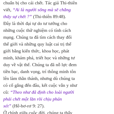
chuẩn bị cho cái chết. Tác giả Thi-thiên 
viết, 
“Ai là người sống mà sẽ chẳng 
thấy sự chết ?”
 (Thi-thiên 89:48).
Đây là thời đại tự do tư tưởng cho 
những cuộc thử nghiệm có tính cách 
mạng. Chúng ta đã tìm cách thay đổi 
thế giới và những quy luật cai trị thế 
giới bằng kiến thức, khoa học, phát 
minh, khám phá, triết học và những tư 
duy về vật thể. Chúng ta đã nỗ lực đem 
tiền bạc, danh vọng, trí thông minh tôn 
lên làm thần thánh, nhưng dù chúng ta 
có cố gắng đến đâu, kết cuộc vẫn y như 
cũ:
“Theo như đã định cho loài người 
phải chết một lần rồi chịu phán 
xét”
 (Hê-bơ-rơ 9: 27).
Ở chính giữa cuộc đời, chúng ta thấy 