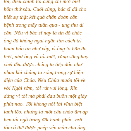
tôi, điều chính tôi cũng chỉ mới biết 
hôm thứ sáu. Cuối cùng, bác sĩ đã cho 
biết sự thật kết quả chẩn đoán căn 
bệnh trong mấy tuần qua - ung thư di 
căn. Nếu vị bác sĩ này là tín đồ chắc 
ông đã không ngại ngần tìm cách trì 
hoãn báo tin như vậy, vì ông ta hẳn đã 
biết, như ông và tôi biết, rằng sống hay 
chết đều được chúng ta tiếp đón như 
nhau khi chúng ta sống trong sự hiện 
diện của Chúa. Nếu Chúa muốn tôi về 
với Ngài sớm, tôi rất vui lòng. Xin 
đừng vì tôi mà phải đau buồn một giây 
phút nào. Tôi không nói lời vĩnh biệt 
lạnh lẽo, nhưng là một câu chào ấm áp 
hẹn tái ngộ trong đất hạnh phúc, nơi 
tôi có thể được phép vén màn cho ông 