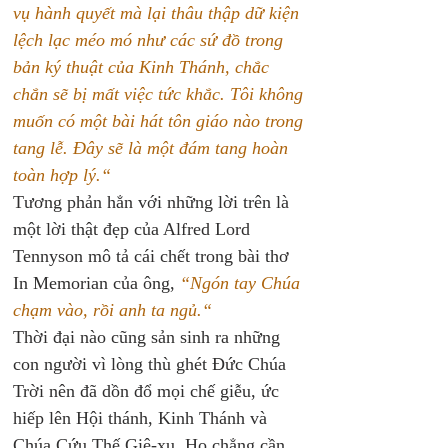
vụ hành quyết mà lại thâu thập dữ kiện 
lệch lạc méo mó như các sứ đồ trong 
bản ký thuật của Kinh Thánh, chắc 
chắn sẽ bị mất việc tức khắc. Tôi không 
muốn có một bài hát tôn giáo nào trong 
tang lễ. Đây sẽ là một đám tang hoàn 
toàn hợp lý.“
Tương phản hẳn với những lời trên là 
một lời thật đẹp của Alfred Lord 
Tennyson mô tả cái chết trong bài thơ 
In Memorian của ông, 
“Ngón tay Chúa 
chạm vào, rồi anh ta ngủ.“
Thời đại nào cũng sản sinh ra những 
con người vì lòng thù ghét Đức Chúa 
Trời nên đã dồn đổ mọi chế giễu, ức 
hiếp lên Hội thánh, Kinh Thánh và 
Chúa Cứu Thế Giê-xu. Họ chẳng cần 