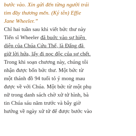
bước vào. Xin gửi đến từng người trái 
tim đầy thương mến. (Ký tên) Effie 
Jane Wheeler.”
Chỉ hai tuần sau khi viết bức thư này 
Tiến sĩ Wheeler 
đã buớc vào sự hiện 
diện của Chúa Cứu Thế, là Đấng đã 
giữ lời hứa, lấy đi nọc độc của sự chết.
Trong khi soạn chương này, chúng tôi 
nhận được bốn bức thư. Một bức từ 
một thánh đồ 94 tuổi tỏ ý mong mau 
được về với Chúa. Một bức từ một phụ 
nữ trong danh sách chờ xử tử hình, bà 
tin Chúa sáu năm trước và bây giờ 
hướng về ngày xử tử để được bước vào 
vinh quang trước mặt; hai bức thư còn 
lại là của hai bà goá sau rất nhiều năm 
sống trong hạnh phúc gia đình (một bà 