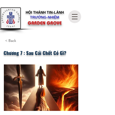
HỘI THÁNH
TIN-LÀNH
TRƯỞNG-NHIỆM
GARDEN GROVE
< Back
Chương 7 : Sau Cái Chết Có Gì?