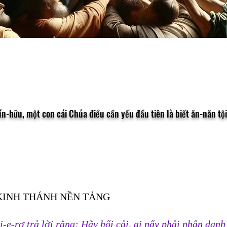
ín-hữu, một con cái Chúa điều cần yếu đầu tiên là biết ăn-năn tội.
KINH THÁNH NỀN TẢNG  
-e-rơ trả lời rằng: Hãy hối cải, ai nấy phải nhân danh