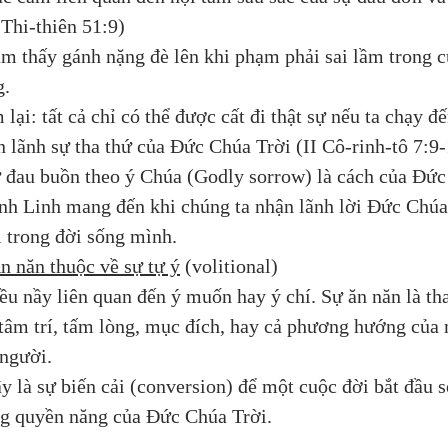
(Thi-thiên 51:9)
ảm thấy gánh nặng đè lên khi phạm phải sai lầm trong c
g.
lại: tất cả chỉ có thể được cất đi thật sự nếu ta chạy đế
n lãnh sự tha thứ của Đức Chúa Trời (II Cô-rinh-tô 7:9
ự đau buồn theo ý Chúa (Godly sorrow) là cách của Đức
nh Linh mang đến khi chúng ta nhận lãnh lời Đức Chúa
i trong đời sống mình.
n năn thuộc về sự tự ý
 (volitional)
ều nầy liên quan đến ý muốn hay ý chí. Sự ăn năn là th
 tâm trí, tấm lòng, mục đích, hay cả phương hướng của 
 người.
y là sự biến cải (conversion) để một cuộc đời bắt đầu 
ng quyền năng của Đức Chúa Trời.