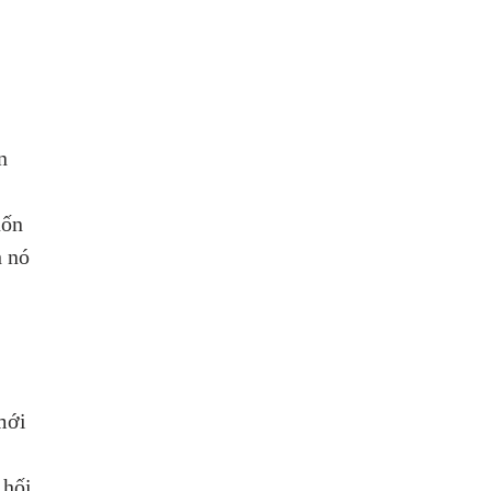
n 
ốn 
 nó 
 
 
mới 
 hối 