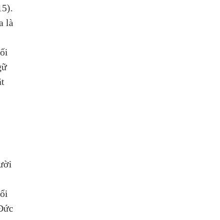
5). 
a là 
ối 
gữ 
t 
ười 
ổi 
Đức 