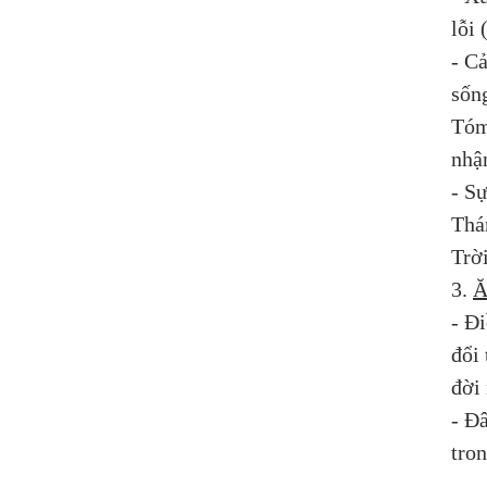
lỗi 
- C
sốn
Tóm 
nhậ
- S
Thá
Trờ
3. 
Ă
- Đi
đổi
đời
- Đâ
tro