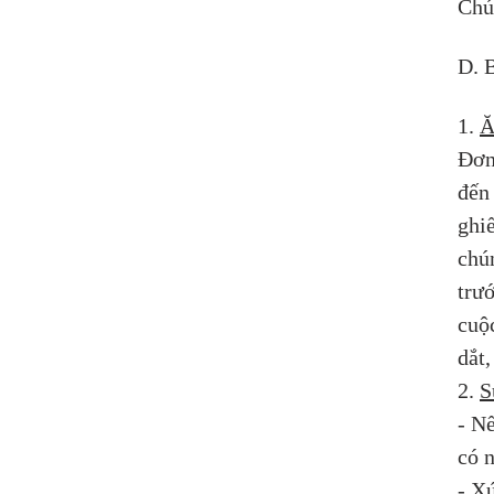
Chú
D.
1. 
Ă
Đơn
đến 
ghi
chún
trư
cuộ
dắt,
2. 
S
- N
có 
- X