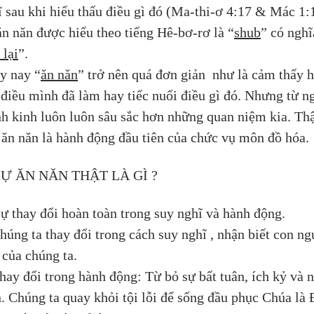
ĩ sau khi hiểu thấu điều gì đó (Ma-thi-ơ 4:17 & Mác 1:1
ăn năn được hiểu theo tiếng Hê-bơ-rơ là “
shub
” có nghĩ
 lại
”.
y nay “
ăn năn
” trở nên quá đơn giản  như là cảm thấy h
 điều mình đã làm hay tiếc nuối điều gì đó. Nhưng từ n
nh kinh luôn luôn sâu sắc hơn những quan niệm kia. Thậ
, ăn năn là hành động đầu tiên của chức vụ môn đồ hóa.
SỰ ĂN NĂN THẬT LÀ GÌ ?
sự thay đổi hoàn toàn trong suy nghĩ và hành động.
húng ta thay đổi trong cách suy nghĩ , nhận biết con ng
 của chúng ta.
hay đổi trong hành động: Từ bỏ sự bất tuân, ích kỷ và n
n. Chúng ta quay khỏi tội lỗi để sống đầu phục Chúa là 