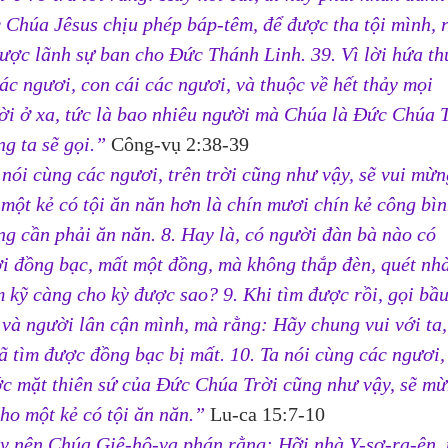
 Chúa Jêsus chịu phép báp-têm, để được tha tội mình, r
được lãnh sự ban cho Đức Thánh Linh. 
39. 
Vì lời hứa th
ác ngươi, con cái các ngươi, và thuộc về hết thảy mọi 
ời ở xa, tức là bao nhiêu người mà Chúa là Đức Chúa T
g ta sẽ gọi.”
Công-vụ 2:38-39
nói cùng các ngươi, trên trời cũng như vậy, sẽ vui mừn
một kẻ có tội ăn năn hơn là chín mươi chín kẻ công bìn
ng cần phải ăn năn. 8. Hay là, có người đàn bà nào có 
i đồng bạc, mất một đồng, mà không thắp đèn, quét nhà
m kỹ càng cho kỳ được sao? 
9. 
Khi tìm được rồi, gọi bầu
 và người lân cận mình, mà rằng: Hãy chung vui với ta, 
ã tìm được đồng bạc bị mất. 
10. 
Ta nói cùng các ngươi,
ớc mặt thiên sứ của Đức Chúa Trời cũng như vậy, sẽ mừ
ho một kẻ có tội ăn năn.”
 Lu-ca 15:7-10
y nên Chúa Giê-hô-va phán rằng: Hỡi nhà Y-sơ-ra-ên, 