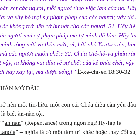
đoán xét các ngươi, mỗi người theo việc làm của nó. Hã
lại và xây bỏ mọi sự phạm pháp của các ngươi; vậy thì 
n ác không trở nên cớ hư nát cho các ngươi. 
31. 
Hãy liệ
các ngươi mọi sự phạm pháp mà tự mình đã làm. Hãy là
 mình lòng mới và thần mới; vì, hỡi nhà Y-sơ-ra-ên, làm
 mà các ngươi muốn chết? 
32. 
Chúa Giê-hô-va phán rằn
 vậy, ta không vui đâu về sự chết của kẻ phải chết, vậy 
ơi hãy xây lại, mà được sống!”
Ê-xê-chi-ên 18:30-32.
PHẦN MỞ ĐẦU.
trở nên một tín-hữu, một con cái Chúa điều cần yếu đầu
 là biết ăn-năn tội.
 “
ăn năn
” (Repentance) trong ngôn ngữ Hy-lạp là 
tanoia
” – nghĩa là có một tâm trí khác hoặc thay đổi su