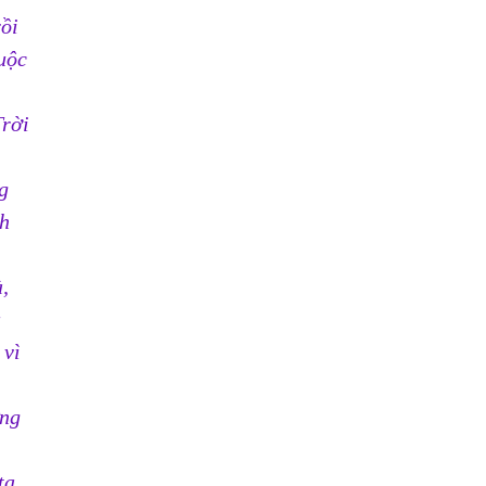
ồi 
uộc 
rời 
g 
h 
, 
 
vì 
 
ng 
ta 