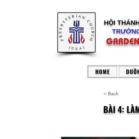
HỘI THÁN
TRƯỞNG
GARDEN
HOME
DƯỠN
< Back
BÀI 4: LÀ