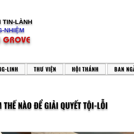
H
TIN-LÀNH
-NHIỆM
 GROVE
G-LINH
THƯ VIỆN
HỘI THÁNH
BAN NG
M THẾ NÀO ĐỂ GIẢI QUYẾT TỘI-LỖI