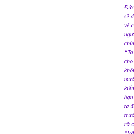
Đức
sẽ 
về c
ngư
chún
“Ta 
cho 
khô
mườ
kiế
bạn
ta đ
trư
rỡ c
“Vậ