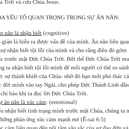
a Trời và cứu Chúa Jesus.
 BA YẾU TỐ QUAN TRỌNG TRONG SỰ ĂN NĂN:
n năn là nhận biết
 (cognitive)
 giản là hiểu ra được vấn đề của mình. Ăn năn liên qua
sự nhận biết tội lỗi của mình và cho rằng điều đó gớm 
ếc trước mặt Đức Chúa Trời. Bởi thế Đức Chúa Trời mu
g ta nhận biết tội lỗi mình để mỗi người có thể so sánh
ớc sự thánh khiết của Chúa- nhờ đó bạn mới phó thác cả
c đời mình vào tay Ngài, cho phép Đức Thánh Linh dẫn
 chỉ bảo khi ta đọc lời Đức Chúa Trời.
ự ăn năn là xúc cảm
: (emotional)
ếu nhận biết tình trạng mình trước mặt Chúa, chúng ta 
những phản ứng xúc cảm mạnh mẻ (Ê-sai 6:5)
úc cảm liên quan đến nội tâm sâu sắc của sự đau đớn và