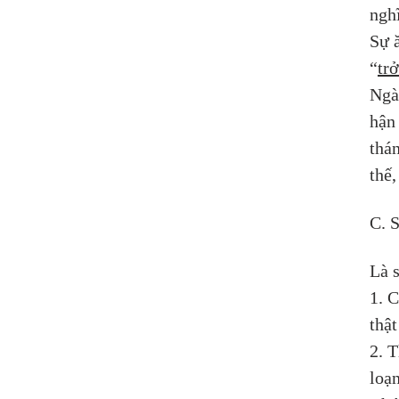
ngh
Sự 
“
trở
Ngà
hận
thá
thế
C. 
Là 
1. C
thật
2. T
loạ