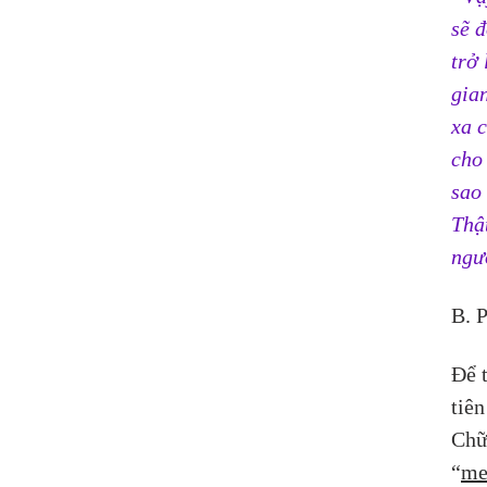
sẽ 
trở 
gia
xa 
cho
sao
Thật
ngư
B. 
Để 
tiên
Chữ
“
me