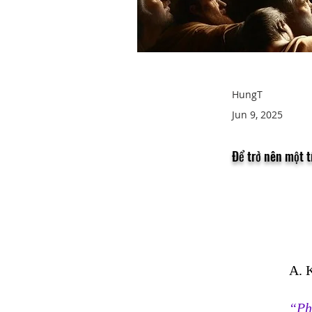
HungT
Jun 9, 2025
Để trở nên một t
A. 
“Phi