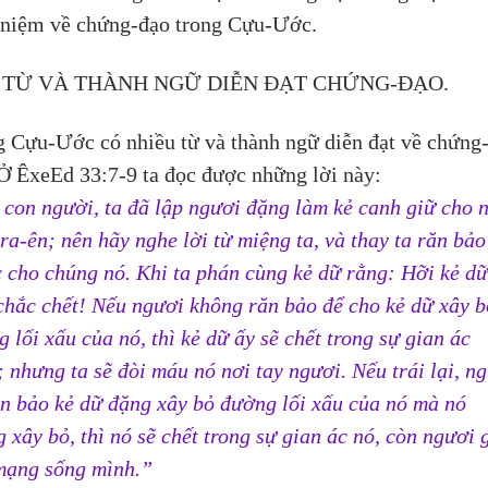
-niệm về chứng-đạo trong Cựu-Ước.
 TỪ VÀ THÀNH NGỮ DIỄN ĐẠT CHỨNG-ĐẠO.
g Cựu-Ước có nhiều từ và thành ngữ diễn đạt về chứng
Ở ÊxeEd 33:7-9 ta đọc được những lời này:
con người, ta đã lập ngươi đặng làm kẻ canh giữ cho 
ra-ên; nên hãy nghe lời từ miệng ta, và thay ta răn bảo
 cho chúng nó. Khi ta phán cùng kẻ dữ rằng: Hỡi kẻ dữ
hắc chết! Nếu ngươi không răn bảo để cho kẻ dữ xây b
 lối xấu của nó, thì kẻ dữ ấy sẽ chết trong sự gian ác 
 nhưng ta sẽ đòi máu nó nơi tay ngươi. Nếu trái lại, ng
n bảo kẻ dữ đặng xây bỏ đường lối xấu của nó mà nó 
 xây bỏ, thì nó sẽ chết trong sự gian ác nó, còn ngươi g
mạng sống mình.”