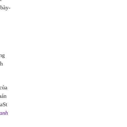
 bày-
ng 
h 
của 
hán 
SaSt 
anh 