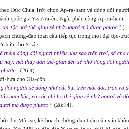
 theo Đức Chúa Trời chọn Áp-ra-ham và dòng dõi người
hành quốc gia Y-sơ-ra-ên. Ngài phán cùng Áp-ra-ham: 
 chi-tộc nơi thế-gian sẽ nhờ người mà được phước”
 (1
ach chứng-đạo toàn cầu tiếp tục trong thời đại tộc-trư
ời-hứa cho Y-sác:
ẽ thêm dòng dõi ngươi nhiều như sao trên trời, sẽ cho 
ứ này; hết thảy dân thế-gian đều sẽ nhờ dòng dõi ngươ
 phước”
 (26:4).
ời-hứa cho Gia-cốp:
 dõi ngươi sẽ đông như cát bụi trên mặt đất, tràn ra đ
tây nam bắc, và các chi họ thế gian sẽ nhờ ngươi và d
ngươi mà được phước ” 
(28:14).
hời đại Môi-se, kế-họach chứng-đạo toàn cầu vẫn khôn