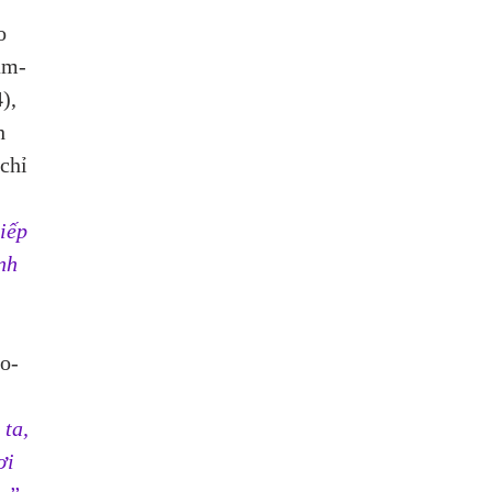
 
o 
àm-
), 
h 
chỉ 
iếp 
nh 
ao-
ta, 
ơi 