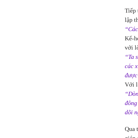
Tiếp
lập t
“Các
Kế-họ
với l
“Ta s
các x
được
Với l
“Dòng
đông 
dõi 
Qua t