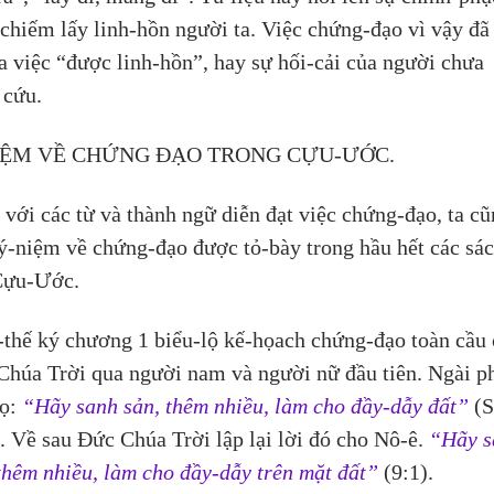
chiếm lấy linh-hồn người ta. Việc chứng-đạo vì vậy đã
a việc “được linh-hồn”, hay sự hối-cải của người chưa 
 cứu.
IỆM VỀ CHỨNG ĐẠO TRONG CỰU-ƯỚC.
với các từ và thành ngữ diễn đạt việc chứng-đạo, ta cũ
ý-niệm về chứng-đạo được tỏ-bày trong hầu hết các sác
Cựu-Ước.
thế ký chương 1 biểu-lộ kế-họach chứng-đạo toàn cầu 
Chúa Trời qua người nam và người nữ đầu tiên. Ngài p
ọ: 
“Hãy sanh sản, thêm nhiều, làm cho đầy-dẫy đất”
 (
. Về sau Đức Chúa Trời lập lại lời đó cho Nô-ê. 
“Hãy s
thêm nhiều, làm cho đầy-dẫy trên mặt đất”
 (9:1).