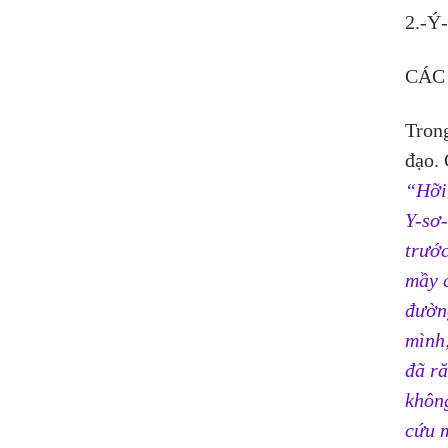
2.-Ý
CÁC
Tron
đạo. 
“Hỡi 
Y-sơ-
trước
mầy c
đường
mình;
đã ră
không
cứu 