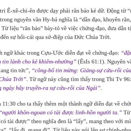
tri Ê-xê-chi-ên được dạy phải răn bảo kẻ dữ. Động từ “
trong nguyên văn Hy-bá nghĩa là “dẫn đạo, khuyên răn,
 Từ liệu “răn bảo” bày-tỏ về việc chứng-đạo, đưa dẫn t
đến sự hối-cải qua sứ-điệp của Đức Chúa Trời.
h ngữ khác trong Cựu-Ước diễn đạt về chứng-đạo:
 “đặ
g tin lành cho kẻ khiêm-nhường”
 (ÊsIs 61:1). Nguyên v
ang tin tức”, 
“công-bố tin mừng: Giảng-sự cứu-rỗi của
Chúa Trời”
. Từ ngữ này cũng tìm thấy trong Thi Tv 96:
 ngày hãy truyền-ra sự cứu-rỗi của Ngài”.
11:30 cho ta thấy thêm một thành ngữ diễn đạt về chứ
“người khôn-ngoan có tài được linh-hồn người ta.”
 Từ
“có tài được” theo nghĩa đen là “lấy”, mang theo với m
ra”, “lấy đi, mang đi”. Từ liệu này nói lên sự chinh-phụ