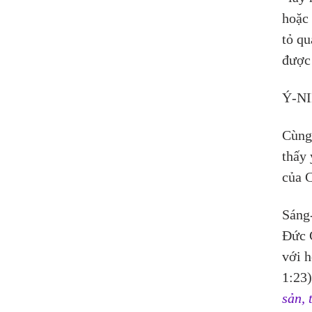
hoặc 
tỏ qu
được
Ý-N
Cùng 
thấy 
của 
Sáng-
Đức 
với h
1:23)
sản, 