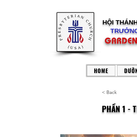
HỘI THÁN
TRƯỞNG
GARDEN
HOME
DƯỠN
< Back
PHẦN 1 - 