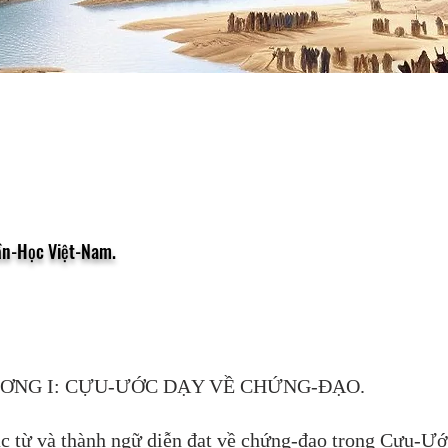
hần-Học Việt-Nam.
ƠNG I: CỰU-ƯỚC DẠY VỀ CHỨNG-ĐẠO.
c từ và thành ngữ diễn đạt về chứng-đạo trong Cựu-Ướ