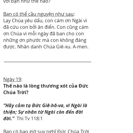
với bạn như thế nào?
Bạn có thể cầu nguyện như sau
:
Lạy Chúa yêu dấu, con cám ơn Ngài vì
đã cứu con bởi ân điển. Con cũng cám
ơn Chúa vì mỗi ngày đã ban cho con
những ơn phước mà con không đáng
được. Nhân danh Chúa Giê-xu. A-men.
__________________________________________
Ngày 19
:
Thế nào là lòng thương xót của Đức
Chúa Trời?
“Hãy cảm tạ Đức Giê-hô-va, vì Ngài là
thiện; Sự nhân từ Ngài còn đến đời
đời.”
Thi Tv 118:1
Bạn có bao giờ suy nghĩ Đức Chúa Trời