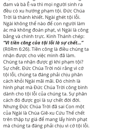
đam và bà Ê-va thì mọi người sinh ra
đều có xu hướng phạm tội. Đức Chúa
Trời là thánh khiết. Ngài ghét tội lỗi.
Ngài không thể nào để con người làm
ác mà không đoán phạt, vì Ngài là công
bằng và chinh trực. Kinh Thánh chép:
“Vì tiền công của tội lỗi là sự chết…”
(RôRm 6:26). Tiền công là điều chúng ta
nhận được cho việc mình đã làm.
Chúng ta nhận được gì khi phạm tội?
Sự chết. Đức Chúa Trời nói rằng vì cớ
tội lỗi, chúng ta đáng phải chịu phân
cách khỏi Ngài mãi mãi. Đó chính là
hình phạt mà Đức Chúa Trời công bình
dành cho tội lỗi của chúng ta. Sự phân
cách đó được gọi là sự chết đời đời.
Nhưng Đức Chúa Trời đã sai Con một
của Ngài là Chúa Giê-xu Cứu Thế chết
trên thập tự giá để mang lấy hình phạt
mà chúng ta đáng phải chịu vì cớ tội lỗi.