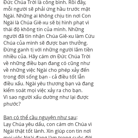
Đức Chúa Trời là công bình. Rồi đây,
mỗi người sẽ phải ứng hầu trước mặt
Ngài. Những ai không chịu tin nơi Con
Ngài là Chúa Giê-xu sẽ bị hình phạt vì
thái độ không tin của mình. Những
người đã tin nhận Chúa Giê-xu làm Cứu
Chúa của mình sẽ được ban thưởng.
Đừng ganh tị với những người lắm tiền
nhiều của. Hãy cám ơn Đức Chúa Trời
về những điều bạn đang có cũng như
về những việc Ngài cho phép xảy đến
trong đời sống bạn - cả điều tốt lẫn
điều xấu. Ngài yêu thương bạn và đang
kiểm soát mọi việc xảy ra cho bạn.
Vì sao người xấu dường như lại được
phước?
Bạn có thể cầu nguyện như sau
:
Lạy Chúa yêu dấu, con cám ơn Chúa vì
Ngài thật tốt lành. Xin giúp con tin nơi
mọi việc Ngài đang làm trong cuộc đời