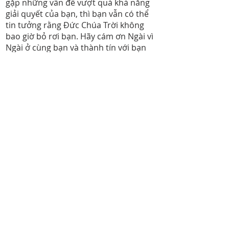
gặp những vấn đề vượt quá khả năng
giải quyết của bạn, thì bạn vẫn có thể
tin tưởng rằng Đức Chúa Trời không
bao giờ bỏ rơi bạn. Hãy cám ơn Ngài vì
Ngài ở cùng bạn và thành tín với bạn
mỗi ngày.
Nhờ đâu bạn biết được rằng Đức Chúa
Trời không bao giờ bỏ bạn?
Bạn có thể cầu nguyện như sau
:
Lạy Chúa yêu dấu, con cám ơn Ngài vì
Ngài luôn luôn ở với con và không bao
giờ bỏ rơi con. Cám ơn Chúa vì Ngài
luôn thành tín. Nhân danh Chúa Giê-
xu. A-men.
__________________________________________
Ngày 22
:
Bạn có thể tin Đức Chúa Trời chăng?