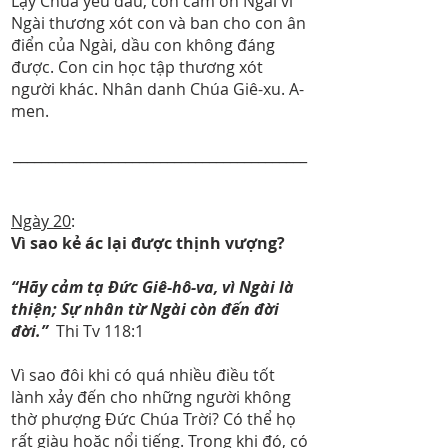
Lạy Chúa yêu dấu, con cám ơn Ngài vì
Ngài thương xót con và ban cho con ân
điển của Ngài, dầu con không đáng
được. Con cin học tập thương xót
người khác. Nhân danh Chúa Giê-xu. A-
men.
__________________________________________
Ngày 20
:
Vì sao kẻ ác lại được thịnh vượng?
“Hãy cảm tạ Đức Giê-hô-va, vì Ngài là
thiện; Sự nhân từ Ngài còn đến đời
đời.”
Thi Tv 118:1
Vì sao đôi khi có quá nhiều điều tốt
lành xảy đến cho những người không
thờ phượng Đức Chúa Trời? Có thể họ
rất giàu hoặc nổi tiếng. Trong khi đó, có