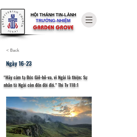
HỘI THÁNH
TIN-LÀNH
TRƯỞNG-NHIỆM
GARDEN GROVE
< Back
Ngày 16-23
“Hãy cảm tạ Đức Giê-hô-va, vì Ngài là thiện; Sự
nhân từ Ngài còn đến đời đời.” Thi Tv 118:1