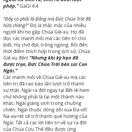
pháp.”
GaGl 4:4
“Đây có phải là Đấng mà Đức Chúa Trời đã
hứa chăng?”
Đó là thắc mắc của nhiều
người khi họ gặp Chúa Giê-xu. Họ đã
đọc các manh mối mà các tiên tri cho
biết. Họ chờ đợi, trông ngóng. Rồi đến
thời điểm thích hợp trong lịch sử, Chúa
Giê-xu đến!
“Nhưng khi kỳ hạn đã
được trọn, Đức Chúa Trời bèn sai Con
Ngài.”
Các manh mối về Chúa Giê-xu mà các
tiên tri đã rao báo lần lượt trở thành
sự thật. Ngài ra đời ngay tại Bết-lê-hem
chứ không phải là tại một thành nào
khác. Ngài giáng sinh trong chuồng
chiên. Ngài thuộc dòng dõi vua Đa-vít!
Na-xa-rét sẽ trở thành quê hương của
Ngài. Tất cả các lời tiên tri về sự ra đời
của Chúa Cứu Thế đều được ứng