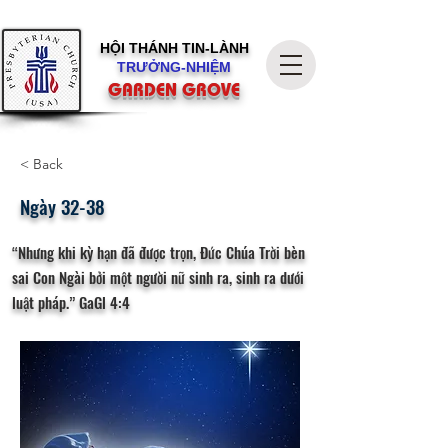
HỘI THÁNH
TIN-LÀNH
TRƯỞNG-NHIỆM
GARDEN GROVE
< Back
Ngày 32-38
“Nhưng khi kỳ hạn đã được trọn, Đức Chúa Trời bèn
sai Con Ngài bởi một người nữ sinh ra, sinh ra dưới
luật pháp.” GaGl 4:4