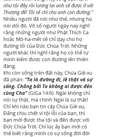
như tôi đây rồi tương lai anh sẽ được ở với
Thượng đế! Tôi sẽ chỉ cho anh con đường.”
Nhiều người đã nói như thế, nhưng họ
nói dối đó. Vô số người ngày nay nghĩ
rằng những người như Phật Thích Ca
hoặc Mô-ha-mết sẽ chỉ dạy cho họ
đường lối của Đức Chúa Trời. Những
người khác thì nghĩ rằng họ có thể tự
mình kiếm được con đường lên thiên
đàng.
Khi còn sống trên đất này, Chúa Giê-xu
đã phán:
“Ta là đường đi, lẽ thật và sự
sống. Chẳng bởi Ta không ai được đến
cùng Cha”
(GiGa 14:6). Ngài không chỉ
nói sự thật, mà chính Ngài là sự thật!
Chỉ khi nào bạn tin cậy Chúa Giê-xu,
Đấng chịu chết vì tội lỗi của bạn, thì
bạn mới được tha tội và đến được với
Đức Chúa Trời. Chỉ lúc ấy bạn mới có
thể biết rằng mình có sự sống đời đời