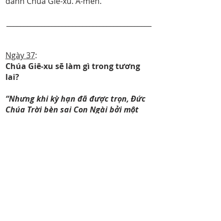
danh Chúa Giê-xu. A-men.
__________________________________________
Ngày 37
:
Chúa Giê-xu sẽ làm gì trong tương
lai?
“Nhưng khi kỳ hạn đã được trọn, Đức
Chúa Trời bèn sai Con Ngài bởi một
người nữ sinh ra, sinh ra dưới luật
pháp.”
GaGl 4:4
Khi Chúa Giê-xu vào thành Giê-ru-sa-
lem, dân chúng đã tung hô:
“Phước cho
Đấng nhân danh Chúa mà đến, là vua
Y-sơ-ra-ên”
(GiGa 12:13). Các tiên tri
cho biết trong tương lai Đấng Cứu Thế
mà Đức Chúa Trời đã hứa sẽ cai trị thế
giới này. Dân chúng vào thời Chúa Giê-