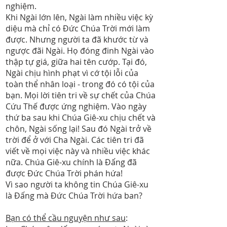
nghiệm.
Khi Ngài lớn lên, Ngài làm nhiều việc kỳ
diệu mà chỉ có Đức Chúa Trời mới làm
được. Nhưng người ta đã khước từ và
ngược đãi Ngài. Họ đóng đinh Ngài vào
thập tự giá, giữa hai tên cướp. Tại đó,
Ngài chịu hình phạt vì cớ tội lỗi của
toàn thể nhân loại - trong đó có tội của
bạn. Mọi lời tiên tri về sự chết của Chúa
Cứu Thế được ứng nghiệm. Vào ngày
thứ ba sau khi Chúa Giê-xu chịu chết và
chôn, Ngài sống lại! Sau đó Ngài trở về
trời để ở với Cha Ngài. Các tiên tri đã
viết về mọi việc này và nhiều việc khác
nữa. Chúa Giê-xu chính là Đấng đã
được Đức Chúa Trời phán hứa!
Vì sao người ta không tin Chúa Giê-xu
là Đấng mà Đức Chúa Trời hứa ban?
Bạn có thể cầu nguyện như sau
: