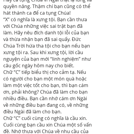
quyền năng. Thậm chí bạn cũng có thể
hát thánh ca để ca tụng Chúa!
“X” có nghĩa là xưng tội. Bạn cần thưa
với Chúa những việc sai trật bạn đã
làm. Hãy nêu đích danh tội lỗi của bạn
và thừa nhận bạn đã sai quấy. Đức
Chúa Trời hứa tha tội cho bạn nếu bạn
xưng tội ra. Sau khi xưng tội, lời cầu
nguyện của bạn mới “linh nghiệm” như
câu gốc ngày hôm nay cho biết.
Chữ “C” tiếp biểu thị cho cảm tạ. Nếu
có người cho bạn một món quà hoặc
làm một việc tốt cho bạn, thì bạn cám
ơn, phải không? Chúa đã làm cho bạn
nhiều điều. Bạn cần nhớ cám ơn Ngài
về những điều bạn đang có, về những
điều Ngài đã làm cho bạn.
Chữ “C” cuối cùng có nghĩa là cầu xin.
Cuối cùng bạn cầu xin Chúa một số vấn
đề. Nhớ thưa với Chúa về nhu cầu của