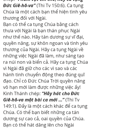
Đức Giê-hô-va”
(Thi Tv 150:6). Ca tụng
Chúa là một cách bạn thể hiện tình yêu
thương đối với Ngài.
Bạn có thể ca tụng Chúa bằng cách
thưa với Ngài là bạn thán phục Ngài
như thế nào. Hãy tán dương sự vĩ đại,
quyền năng, sự khôn ngoan và tình yêu
thương của Ngài. Hãy ca tụng Ngài về
những việc Ngài đã làm, như sáng tạo
ra núi non và biển cả. Hãy ca tụng Chúa
vì Ngài đã giữ cho các vì sao và các
hành tinh chuyển động theo đúng quĩ
đạo. Chỉ có Đức Chúa Trời quyền năng
vô hạn mới làm được những việc ấy!
Kinh Thánh chép:
“Hãy hát cho Đức
Giê-hô-va một bài ca mới …”
(Thi Tv
149:1). Đấy là một cách khác để ca tụng
Chúa. Có thể bạn biết những ca tán
dương sự cao cả, oai quyền của Chúa.
Bạn có thể hát dâng lên cho Ngài