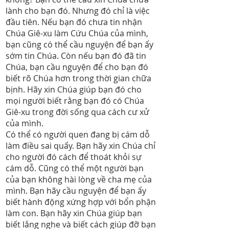
lành cho bạn đó. Nhưng đó chỉ là việc
đầu tiên. Nếu bạn đó chưa tin nhận
Chúa Giê-xu làm Cứu Chúa của mình,
bạn cũng có thể cầu nguyện để bạn ấy
sớm tin Chúa. Còn nếu bạn đó đã tin
Chúa, bạn cầu nguyện để cho bạn đó
biết rõ Chúa hơn trong thời gian chữa
bịnh. Hãy xin Chúa giúp bạn đó cho
mọi người biết rằng bạn đó có Chúa
Giê-xu trong đời sống qua cách cư xử
của mình.
Có thể có người quen đang bị cám dỗ
làm điều sai quấy. Bạn hãy xin Chúa chỉ
cho người đó cách để thoát khỏi sự
cám dỗ. Cũng có thể một người bạn
của bạn không hài lòng về cha mẹ của
mình. Bạn hãy cầu nguyện để bạn ấy
biết hành động xứng hợp với bổn phận
làm con. Bạn hãy xin Chúa giúp bạn
biết lắng nghe và biết cách giúp đỡ bạn