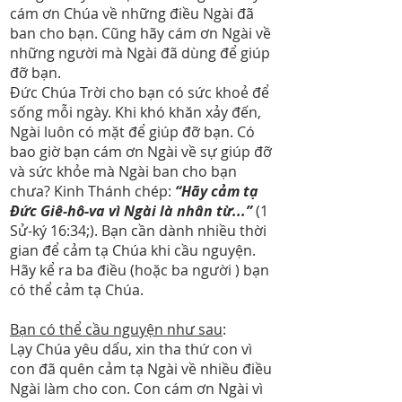
cám ơn Chúa về những điều Ngài đã
ban cho bạn. Cũng hãy cám ơn Ngài về
những người mà Ngài đã dùng để giúp
đỡ bạn.
Đức Chúa Trời cho bạn có sức khoẻ để
sống mỗi ngày. Khi khó khăn xảy đến,
Ngài luôn có mặt để giúp đỡ bạn. Có
bao giờ bạn cám ơn Ngài về sự giúp đỡ
và sức khỏe mà Ngài ban cho bạn
chưa? Kinh Thánh chép:
“Hãy cảm tạ
Đức Giê-hô-va vì Ngài là nhân từ...”
(1
Sử-ký 16:34;). Bạn cần dành nhiều thời
gian để cảm tạ Chúa khi cầu nguyện.
Hãy kể ra ba điều (hoặc ba người ) bạn
có thể cảm tạ Chúa.
Bạn có thể cầu nguyện như sau
:
Lạy Chúa yêu dấu, xin tha thứ con vì
con đã quên cảm tạ Ngài về nhiều điều
Ngài làm cho con. Con cám ơn Ngài vì