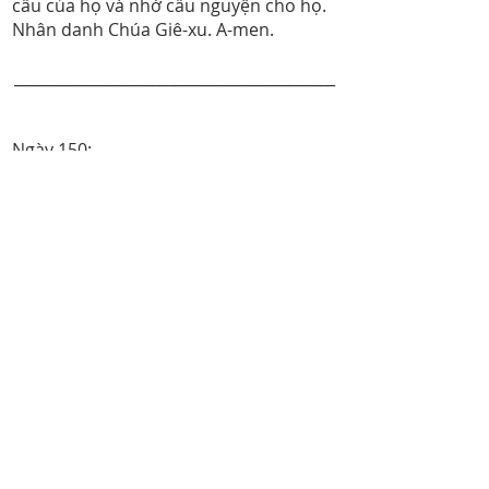
cầu của họ và nhớ cầu nguyện cho họ.
Nhân danh Chúa Giê-xu. A-men.
__________________________________________
Ngày 150
:
Vì sao bạn phải cầu nguyện cho
những người có trách nhiệm?
“Vậy, hãy xưng tội cùng nhau, và cầu
nguyện cho nhau, hầu cho anh em
được lành bịnh: người công bình lấy
lòng sốt sắng cầu nguyện, thật có linh
nghiệm nhiều.”
Gia Gc 5:16
Hãy nghĩ đến những người có trách
nhiệm mà bạn biết. Có thể họ là cha
mẹ của bạn, các thầy cô giáo, các nhà
lãnh đạo trong chính phủ, và nhiều
người khác nữa. Kinh Thánh cho biết