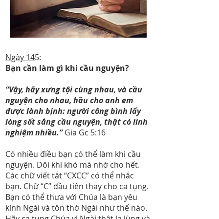
Ngày 14
5:
Bạn cần làm gì khi cầu nguyện?
“Vậy, hãy xưng tội cùng nhau, và cầu
nguyện cho nhau, hầu cho anh em
được lành bịnh: người công bình lấy
lòng sốt sắng cầu nguyện, thật có linh
nghiệm nhiều.”
Gia Gc 5:16
Có nhiều điều bạn có thể làm khi cầu
nguyện. Đôi khi khó mà nhớ cho hết.
Các chữ viết tắt “CXCC” có thể nhắc
bạn. Chữ “C” đầu tiên thay cho ca tụng.
Bạn có thể thưa với Chúa là bạn yêu
kính Ngài và tôn thờ Ngài như thế nào.
Hãy ca tụng Chúa vì Ngài thật lạ lùng và