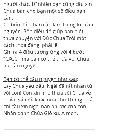
người khác. Dĩ nhiên bạn cũng cầu xin
Chúa ban cho bạn một số điều bạn
cần.
Có bốn điều bạn cần làm trong lúc cầu
nguyện. Bốn điều đó giúp bạn biết
thưa chuyện với Đức Chúa Trời một
cách thoả đáng, phải lẽ.
Ghi ra 4 điều tương ứng với 4 bước
“CXCC ” mà bạn có thể thưa với Chúa
lúc cầu nguyện.
Bạn có thể cầu nguyện như sau
:
Lạy Chúa yêu dấu, Ngài đã rất nhân từ
với con! Con xin nhớ thưa với Chúa về
nhiều vấn đề khác nữa chứ không phải
chỉ cầu xin Ngài ban phước cho con.
Nhân danh Chúa Giê-xu. A-men.
__________________________________________