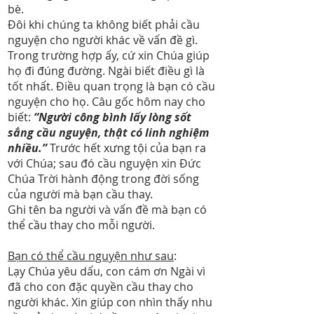
bè.
Đôi khi chúng ta không biết phải cầu
nguyện cho người khác về vấn đề gì.
Trong trường hợp ấy, cứ xin Chúa giúp
họ đi đúng đường. Ngài biết điều gì là
tốt nhất. Điều quan trọng là bạn có cầu
nguyện cho họ. Câu gốc hôm nay cho
biết:
“Người công bình lấy lòng sốt
sắng cầu nguyện, thật có linh nghiệm
nhiều.”
Trước hết xưng tội của bạn ra
với Chúa; sau đó cầu nguyện xin Đức
Chúa Trời hành động trong đời sống
của người mà bạn cầu thay.
Ghi tên ba người và vấn đề mà bạn có
thể cầu thay cho mỗi người.
Bạn có thể cầu nguyện như sau
:
Lạy Chúa yêu dấu, con cám ơn Ngài vì
đã cho con đặc quyền cầu thay cho
người khác. Xin giúp con nhìn thấy nhu