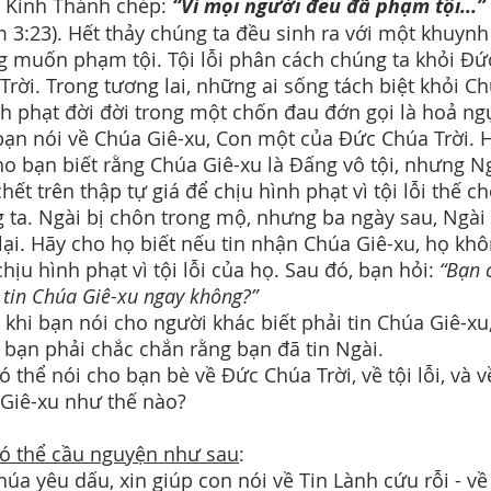
 Kinh Thánh chép:
“Vì mọi người đều đã phạm tội...”
 3:23). Hết thảy chúng ta đều sinh ra với một khuynh
 muốn phạm tội. Tội lỗi phân cách chúng ta khỏi Đứ
Trời. Trong tương lai, những ai sống tách biệt khỏi C
nh phạt đời đời trong một chốn đau đớn gọi là hoả ng
bạn nói về Chúa Giê-xu, Con một của Đức Chúa Trời. 
ho bạn biết rằng Chúa Giê-xu là Đấng vô tội, nhưng N
chết trên thập tự giá để chịu hình phạt vì tội lỗi thế c
 ta. Ngài bị chôn trong mộ, nhưng ba ngày sau, Ngài
lại. Hãy cho họ biết nếu tin nhận Chúa Giê-xu, họ kh
chịu hình phạt vì tội lỗi của họ. Sau đó, bạn hỏi:
“Bạn 
tin Chúa Giê-xu ngay không?”
 khi bạn nói cho người khác biết phải tin Chúa Giê-xu,
 bạn phải chắc chắn rằng bạn đã tin Ngài.
ó thể nói cho bạn bè về Đức Chúa Trời, về tội lỗi, và v
Giê-xu như thế nào?
ó thể cầu nguyện như sau
:
húa yêu dấu, xin giúp con nói về Tin Lành cứu rỗi - về