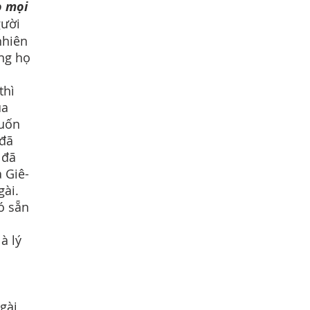
o mọi
gười
nhiên
ưng họ
thì
úa
muốn
 đã
 đã
 Giê-
gài.
ó sẵn
à lý
gài