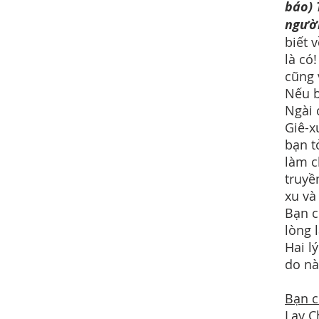
báo) 
ngườ
biết 
là có
cũng 
Nếu b
Ngài 
Giê-x
bạn t
làm c
truyề
xu và
Bạn c
lòng 
Hai l
do n
Bạn c
Lạy C