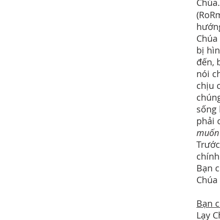
Chúa.
(RoRm
hướng
Chúa 
bị hì
đến, 
nói c
chịu 
chúng
sống 
phải 
muốn 
Trước
chính
Bạn c
Chúa 
Bạn c
Lạy C