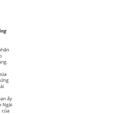
ảng
nhân
o
úng.
húa
hứng
ài
bạn ấy
n Ngài
i của