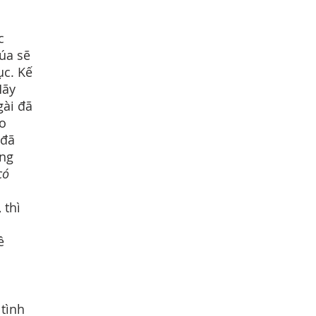
c
húa sẽ
ục. Kế
Hãy
gài đã
ho
 đã
ông
có
 thì
ề
 tình