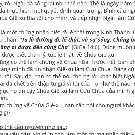
y, rồi Ngài đã sống lại như thế nào. Thế là ngày hôm 
đã thực hiện một quyết định quan trọng. Bình cầu n
húa Giê-xu tha tội cho mình và tiếp nhận Ngài làm C
là một chứng nhân biết rõ lẽ thật trong Kinh Thánh.
u phán:
“Ta là đường đi, lẽ thật, và sự sống. Chẳng b
hông ai được đến cùng Cha”
(GiGa 14:6). Dung muốn
 được biết chân lý, tức lẽ thật, về Chúa Giê-xu.
ũng có thể làm chứng về Chúa nữa. Trước hết, bạn p
rằng mình đã tin nhận Giê-xu làm Cứu Chúa, Đấng c
ỏi tội. Sau đó, bạn có thể nói cho người khác biết Ngài
ài đã chết trên thập tự giá vì tội của họ như thế nào.
giục họ tin cậy Chúa Giê-xu làm Cứu Chúa của mình g
ạn.
àm chứng về Chúa Giê-xu, bạn cần nói cho người khác
g gì?
ó thể cầu nguyện như sau
:
húa yêu dấu, xin giúp con làm một chứng nhân thật v