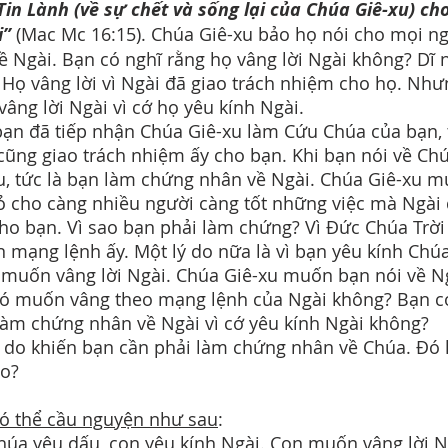
Tin Lành (về sự chết và sống lại của Chúa Giê-xu) ch
i”
(Mac Mc 16:15). Chúa Giê-xu bảo họ nói cho mọi n
về Ngài. Bạn có nghĩ rằng họ vâng lời Ngài không? Dĩ 
! Họ vâng lời vì Ngài đã giao trách nhiệm cho họ. Nh
vâng lời Ngài vì cớ họ yêu kính Ngài.
ạn đã tiếp nhận Chúa Giê-xu làm Cứu Chúa của bạn, 
cũng giao trách nhiệm ấy cho bạn. Khi bạn nói về Ch
u, tức là bạn làm chứng nhân về Ngài. Chúa Giê-xu 
ỏ cho càng nhiều người càng tốt những việc mà Ngài
ho bạn. Vì sao bạn phải làm chứng? Vì Đức Chúa Trời
n mạng lệnh ấy. Một lý do nữa là vì bạn yêu kính Chúa
 muốn vâng lời Ngài. Chúa Giê-xu muốn bạn nói về N
ó muốn vâng theo mạng lệnh của Ngài không? Bạn c
làm chứng nhân về Ngài vì cớ yêu kính Ngài không?
ý do khiến bạn cần phải làm chứng nhân về Chúa. Đó l
ào?
ó thể cầu nguyện như sau
:
húa yêu dấu, con yêu kính Ngài. Con muốn vâng lời N