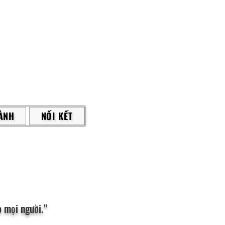
ÀNH
NỐI KẾT
 mọi người.”