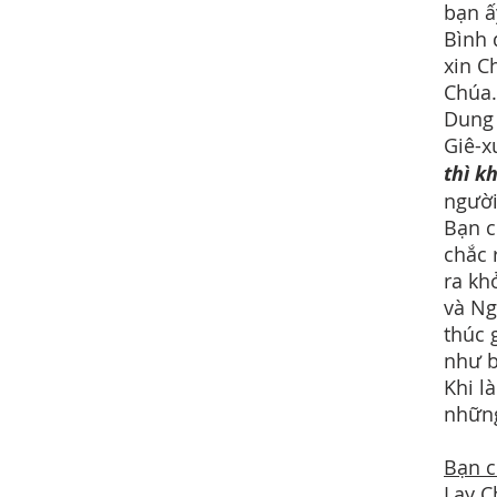
bạn ấ
Bình 
xin C
Chúa.
Dung 
Giê-x
thì k
người
Bạn c
chắc 
ra kh
và Ng
thúc 
như b
Khi l
nhữn
Bạn c
Lạy C