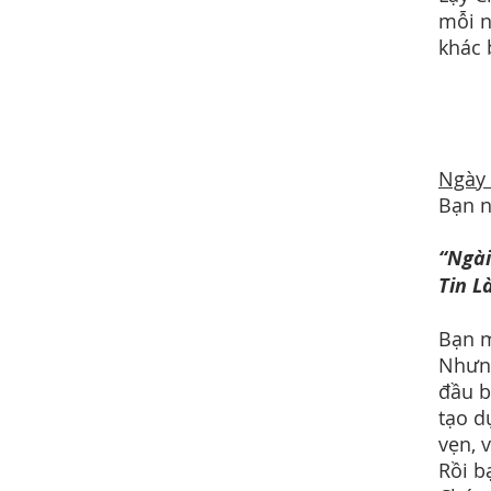
mỗi n
khác 
Ngày
Bạn n
“Ngài
Tin L
Bạn m
Nhưng
đầu b
tạo d
vẹn, 
Rồi b