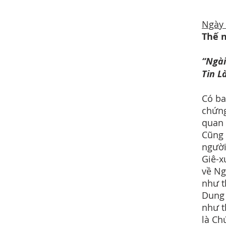
Ngày
Thế 
“Ngài
Tin L
Có ba
chứng
quan 
Cũng 
người
Giê-x
về Ng
như t
Dung 
như t
là Ch