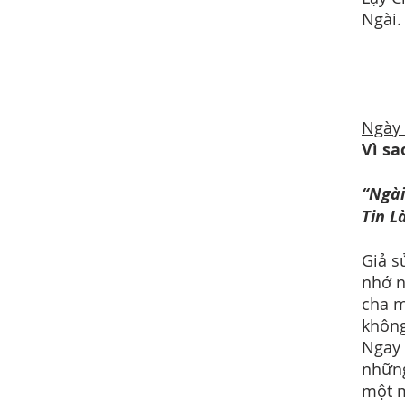
Ngài.
Ngày
Vì s
“Ngài
Tin L
Giả s
nhớ n
cha m
khôn
Ngay 
những
một m