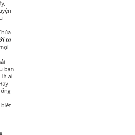
ấy,
guyện
ứu
 Chúa
ởi ta
 mọi
hải
ứu bạn
 là ai
 Hãy
iống
 biết
ề