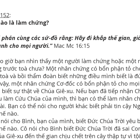
 152
:
nào là làm chứng?
 phán cùng các sứ-đồ rằng: Hãy đi khắp thế gian, gi
ành cho mọi người.”
Mac Mc 16:15
o giờ bạn nhìn thấy một người làm chứng hoặc một 
 trước toà chưa? Một nhân chứng có bổn phận tỏ ch
toà và bồi thẩm đoàn biết những điều mình biết là đ
vậy, một nhân chứng Cơ-đốc có bổn phận tỏ cho mọi
 biết sự thật về Chúa Giê-xu. Nếu bạn đã tiếp nhận C
u làm Cứu Chúa của mình, thì bạn có thể làm nhân c
ài. Bạn có thể nói cho người khác biết phải tin cậy Ng
hế nào.
nói cho Bình, bạn của mình, biết Đức Chúa Trời yêu 
hế nào. Cô nói cho Bình biết Đức Chúa Trời đã sai Co
úa Giê-xu đến thế gian chịu chết trên cây thập tự vì tộ