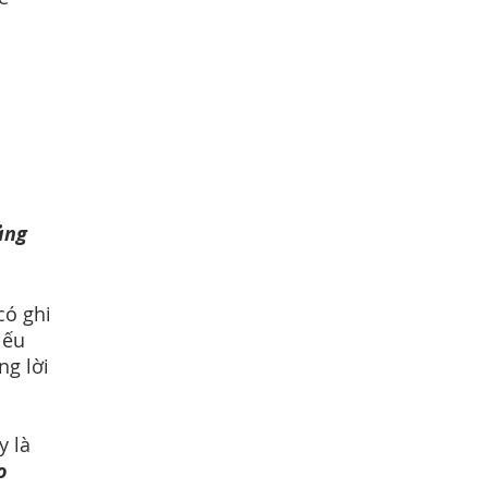
ảng
có ghi
Nếu
ng lời
y là
o