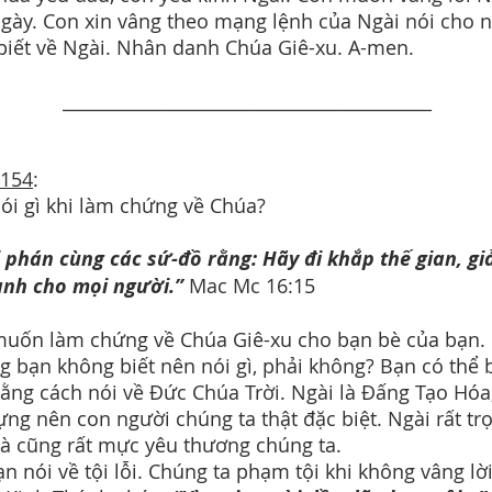
gày. Con xin vâng theo mạng lệnh của Ngài nói cho 
biết về Ngài. Nhân danh Chúa Giê-xu. A-men.
__________________________________________
 154
:
ói gì khi làm chứng về Chúa?
 phán cùng các sứ-đồ rằng: Hãy đi khắp thế gian, gi
ành cho mọi người.”
Mac Mc 16:15
uốn làm chứng về Chúa Giê-xu cho bạn bè của bạn.
 bạn không biết nên nói gì, phải không? Bạn có thể 
ằng cách nói về Đức Chúa Trời. Ngài là Đấng Tạo Hóa
ựng nên con người chúng ta thật đặc biệt. Ngài rất tr
và cũng rất mực yêu thương chúng ta.
ạn nói về tội lỗi. Chúng ta phạm tội khi không vâng lờ