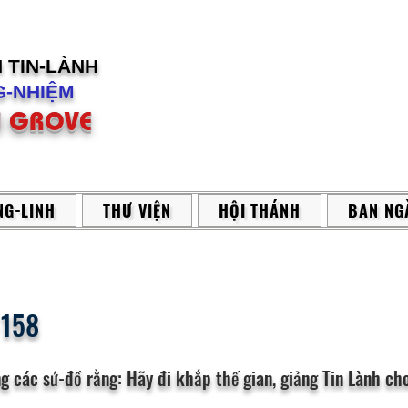
H
TIN-LÀNH
-NHIỆM
 GROVE
G-LINH
THƯ VIỆN
HỘI THÁNH
BAN NG
-158
g các sứ-đồ rằng: Hãy đi khắp thế gian, giảng Tin Lành cho