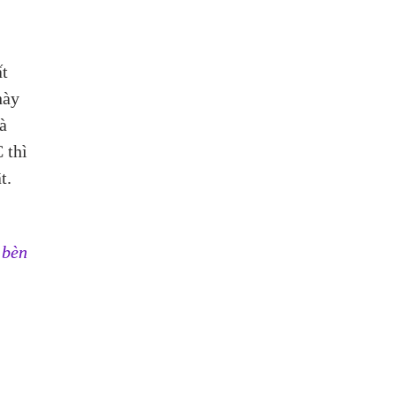
t 
ày 
̀ 
thì 
t.
 bèn 
 