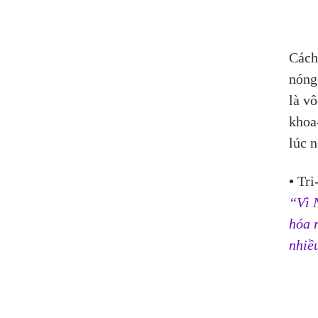
Cách
nóng
là v
khoa-
lúc 
• 
Tri-
“Vì 
hóa 
nhiề