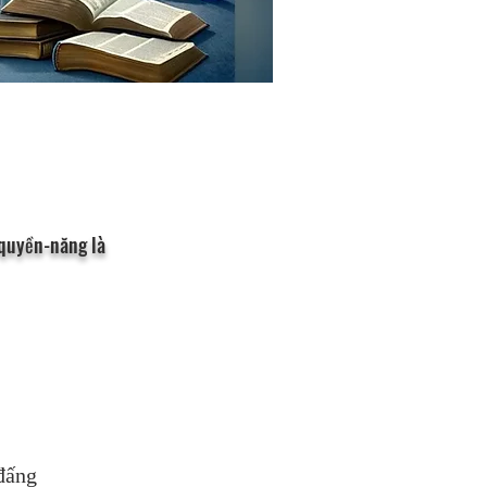
 quyền-năng là
đấng 