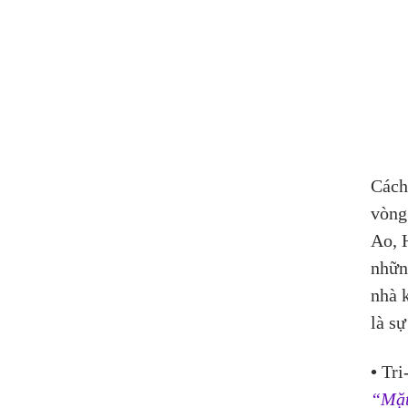
Cách
vòng
Ao, H
nhữn
nhà 
là sư
• 
Tri-
“Mặt