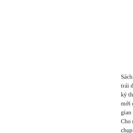
Sách
trái
kỷ t
mới 
gian v
Cho m
chụp