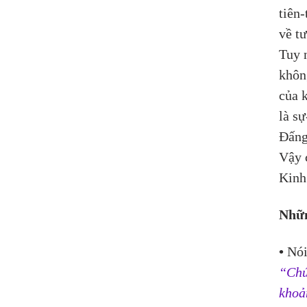
tiên-t
về t
Tuy n
không
của 
là s
Đấng
Vậy 
Kinh 
Nhữn
•
 Nói
“Chúa
khoả