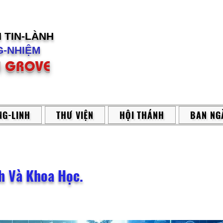
H
TIN-LÀNH
-NHIỆM
 GROVE
G-LINH
THƯ VIỆN
HỘI THÁNH
BAN NG
h Và Khoa Học.