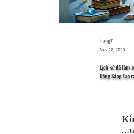
HungT
Nov 18, 2025
Lịch-sử đã làm-c
Đấng Sáng Tạo ra
Kin
...Th