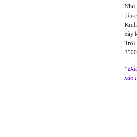
Như v
địa-c
Kinh 
này 
Trời 
3500 
“Đất
xáo 