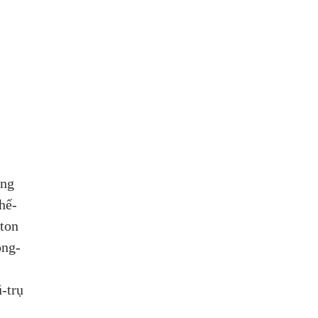
̀ng 
hế-
wton 
ông-
trụ 