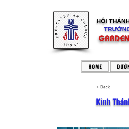
HỘI THÁN
TRƯỞNG
GARDEN
HOME
DƯỠN
< Back
Kinh Thán