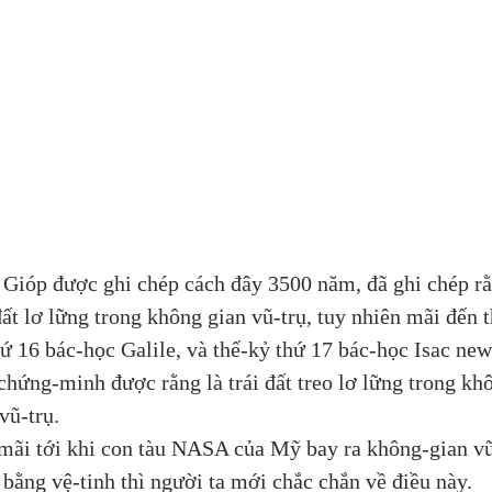
 Gióp được ghi chép cách đây 3500 năm, đã ghi chép ră
 đất lơ lững trong không gian vũ-trụ, tuy nhiên mãi đến t
hứ 16 bác-học Galile, và thế-kỷ thứ 17 bác-học Isac ne
chứng-minh được rằng là trái đất treo lơ lững trong kh
ũ-trụ. 
ãi tới khi con tàu NASA của Mỹ bay ra không-gian vũ-
 bằng vệ-tinh thì người ta mới chắc chắn về điều này. 