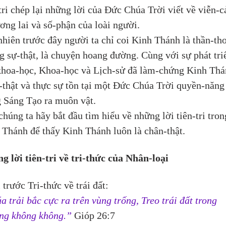
ri chép lại những lời của Đức Chúa Trời viết về viễn-c
ương lai và số-phận của loài người. 
hiên trước đây người ta chỉ coi Kinh Thánh là thần-thoa
 sự-thật, là chuyện hoang đường. Cùng với sự phát triê
khoa-học, Khoa-học và Lịch-sử đã làm-chứng Kinh Tha
ự-thật và thực sự tồn tại một Đức Chúa Trời quyền-năng 
 Sáng Tạo ra muôn vật. 
chúng ta hãy bắt đầu tìm hiểu về những lời tiên-tri tron
Thánh để thấy Kinh Thánh luôn là chân-thật.
g lời tiên-tri về tri-thức của Nhân-loại
 trước Tri-thức về trái đất:
 trải bắc cực ra trên vùng trống, Treo trái đất trong 
ng không không.” 
Gióp 26:7