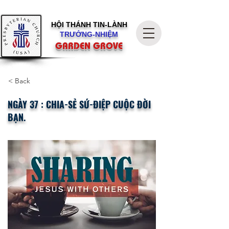
HỘI THÁNH
TIN-LÀNH
TRƯỞNG-NHIỆM
GARDEN GROVE
< Back
NGÀY 37 : CHIA-SẺ SỨ-ĐIỆP CUỘC ĐỜI
BẠN.