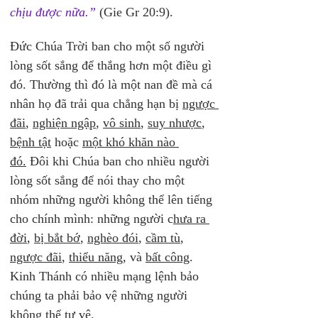
chịu được nữa.”
 (Gie Gr 20:9).
Đức Chúa Trời ban cho một số người 
lòng sốt sắng để thắng hơn một điều gì 
đó. Thường thì đó là một nan đề mà cá 
nhân họ đã trải qua chẳng hạn bị 
ngược 
đãi
, 
nghiện ngập
, 
vô sinh
, 
suy nhược
, 
bệnh tật
 hoặc 
một khó khăn nào 
đó.
 Đôi khi Chúa ban cho nhiều người 
lòng sốt sắng để nói thay cho một 
nhóm những người không thể lên tiếng 
cho chính mình: những người c
hưa ra 
đời
, 
bị bắt bớ
, 
nghèo đói
, 
cầm tù
, 
ngược đãi
, 
thiểu năng
, và 
bất công
. 
Kinh Thánh có nhiều mạng lệnh bảo 
chúng ta phải bảo vệ những người 
không thể tự vệ.