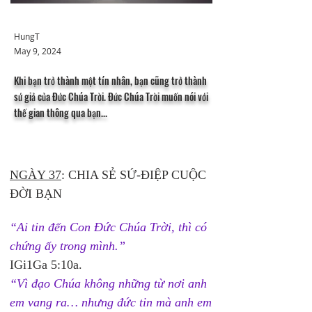
HungT
May 9, 2024
Khi bạn trở thành một tín nhân, bạn cũng trở thành
sứ giả của Đức Chúa Trời. Đức Chúa Trời muốn nói với
thế gian thông qua bạn...
NGÀY 37
: CHIA SẺ SỨ-ĐIỆP CUỘC 
ĐỜI BẠN
“Ai tin đến Con Đức Chúa Trời, thì có 
chứng ấy trong mình.”
IGi1Ga 5:10a.
“Vì đạo Chúa không những từ nơi anh 
em vang ra… nhưng đức tin mà anh em 