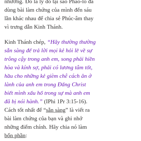
nhường. Đó là lý do tại sao Phao-lô đã 
dùng bài làm chứng của mình đến sáu 
lần khác nhau để chia sẻ Phúc-âm thay 
vì trưng dẫn Kinh Thánh.
Kinh Thánh chép, 
“Hãy thường thường 
sẵn sàng để trả lời mọi kẻ hỏi lẽ về sự 
trông cậy trong anh em, song phải hiền 
hòa và kính sợ, phải có lương tâm tốt, 
hầu cho những kẻ gièm chê cách ăn ở 
lành của anh em trong Đấng Christ 
biết mình xấu hổ trong sự mà anh em 
đã bị nói hành.”
 (IPhi 1Pr 3:15-16). 
Cách tốt nhất để “
sẵn sàng
” là viết ra 
bài làm chứng của bạn và ghi nhớ 
những điểm chính. Hãy chia nó làm 
bốn phần
: