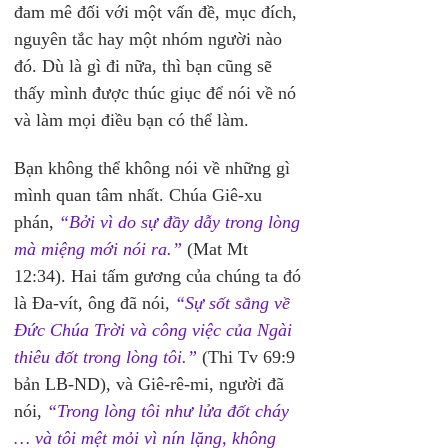
đam mê đối với một vấn đề, mục đích, 
nguyên tắc hay một nhóm người nào 
đó. Dù là gì đi nữa, thì bạn cũng sẽ 
thấy mình được thúc giục để nói về nó 
và làm mọi điều bạn có thể làm.
Bạn không thể không nói về những gì 
mình quan tâm nhất. Chúa Giê-xu 
phán, 
“Bởi vì do sự đầy dẫy trong lòng 
mà miệng mới nói ra.”
 (Mat Mt 
12:34). Hai tấm gương của chúng ta đó 
là Đa-vít, ông đã nói, 
“Sự sốt sắng về 
Đức Chúa Trời và công việc của Ngài 
thiêu đốt trong lòng tôi.”
 (Thi Tv 69:9 
bản LB-ND), và Giê-rê-mi, người đã 
nói, 
“Trong lòng tôi như lửa đốt cháy 
… và tôi mệt mỏi vì nín lặng, không 