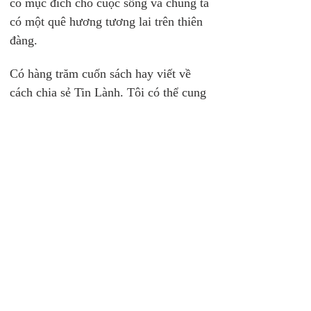
có mục đích cho cuộc sống và chúng ta 
có một quê hương tương lai trên thiên 
đàng.
Có hàng trăm cuốn sách hay viết về 
cách chia sẻ Tin Lành. Tôi có thể cung 
cấp một danh sách những cuốn đã giúp 
ích cho tôi nhiều (phụ lục 2). Nhưng tất 
cả mọi công việc huấn luyện trong thế 
gian này sẽ không thúc đẩy bạn làm 
chứng về Đấng Christ cho tới khi nào 
bạn tiếp thu tám niềm tin đã nói đến 
trong chương trước. Điều quan trọng 
nhất là bạn phải học biết yêu thương 
những người hư mất theo cách Chúa 
yêu.