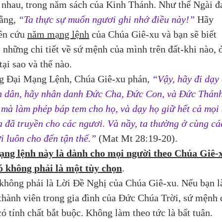
 nhau, trong năm sách của Kinh Thánh. Như thể Ngài đ
ằng, 
“Ta thực sự muốn ngươi ghi nhớ điều này!”
 Hãy 
ên cứu 
năm mạng lệnh
 của Chúa Giê-xu và bạn sẽ biết 
 những chi tiết về sứ mệnh của mình trên đất-khi nào, 
tại sao và thế nào.
g Đại Mạng Lệnh, Chúa Giê-xu phán, 
“Vậy, hãy đi dạy 
 dân, hãy nhân danh Đức Cha, Đức Con, và Đức Thánh
 mà làm phép báp tem cho họ, và dạy họ giữ hết cả mọi 
a đã truyền cho các ngươi. Và nầy, ta thường ở cùng cá
i luôn cho đến tận thế.”
 (Mat Mt 28:19-20). 
ng lệnh này là dành cho mọi người theo Chúa Giê-x
ó không phải là một tùy chọn
. 
không phải là Lời Đề Nghị của Chúa Giê-xu. Nếu bạn l
thành viên trong gia đình của Đức Chúa Trời, sứ mệnh 
có tính chất bắt buộc. Không làm theo tức là bất tuân.