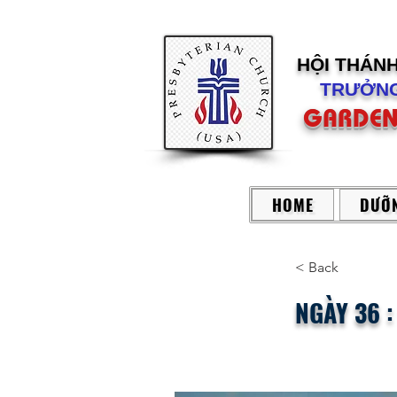
HỘI THÁN
TRƯỞNG
GARDEN
HOME
DƯỠN
< Back
NGÀY 36 