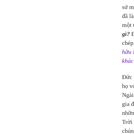
sứ m
đã là
một 
gì?
 
chép,
hữu 
khác
Đức 
họ v
Ngài
gia 
nhữn
Trời
chúng