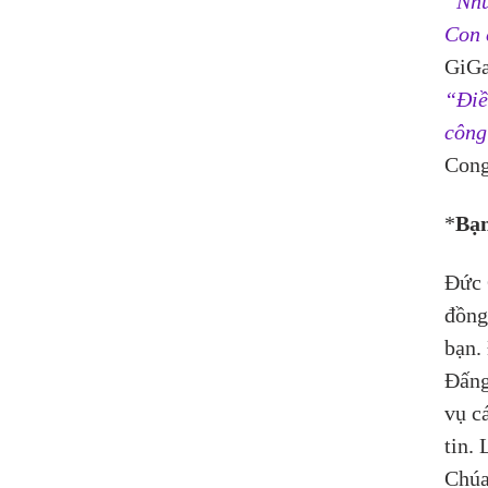
“Như
Con 
GiGa
“Điề
công
Cong
*
Bạn
Đức 
đồng
bạn.
Đấng
vụ c
tin.
Chúa