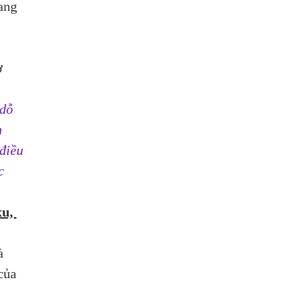
ang 
ở 
dỗ 
 
điều 
c 
u, 
à 
của 