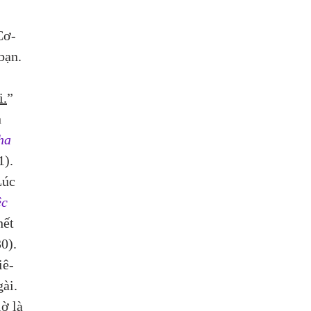
 
Cơ-
bạn. 
i.
” 
 
ha 
1).
Lúc 
c 
hết 
0). 
iê-
ài.
ờ là 