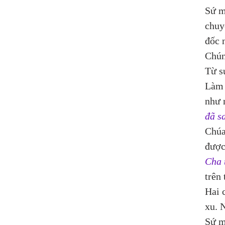
Sứ m
chuy
đốc 
Chún
Từ s
Làm 
như 
đã sa
Chúa
được
Cha 
trên 
Hai 
xu. 
Sứ m