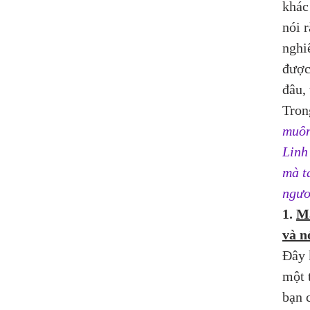
khác
nói r
nghi
được
đâu, 
Tron
muôn
Linh
mà t
ngươ
1. 
Mạ
và n
Đây 
một 
bạn 