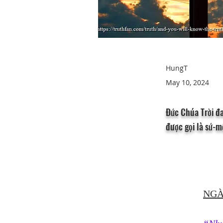
HungT
May 10, 2024
Đức Chúa Trời đa
được gọi là sứ-m
NGÀ