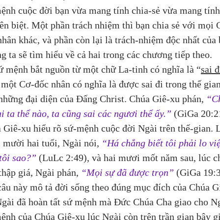
ệnh cuộc đời bạn vừa mang tính chia-sẻ vừa mang tính
ên biệt. Một phần trách nhiệm thì bạn chia sẻ với mọi 
nhân khác, và phần còn lại là trách-nhiệm độc nhất của 
g ta sẽ tìm hiểu về cả hai trong các chương tiếp theo.
ứ mệnh bắt nguồn từ một chữ La-tinh có nghĩa là “
sai đ
một Cơ-đốc nhân có nghĩa là được sai đi trong thế gian
những đại diện của Đấng Christ. Chúa Giê-xu phán, 
“C
i ta thể nào, ta cũng sai các ngươi thể ấy.”
 (GiGa 20:2
 Giê-xu hiểu rõ sứ-mệnh cuộc đời Ngài trên thế-gian. 
 mười hai tuổi, Ngài nói,
“Há chẳng biết tôi phải lo việ
tôi sao?”
 (LuLc 2:49), và hai mươi mốt năm sau, lúc c
thập giá, Ngài phán, 
“Mọi sự đã được trọn”
 (GiGa 19:3
câu này mô tả đời sống theo đúng mục đích của Chúa G
Ngài đã hoàn tất sứ mệnh mà Đức Chúa Cha giao cho Ng
ệnh của Chúa Giê-xu lúc Ngài còn trên trần gian bây gi