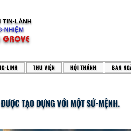
H
TIN-LÀNH
-NHIỆM
 GROVE
G-LINH
THƯ VIỆN
HỘI THÁNH
BAN NG
: ĐƯỢC TẠO DỰNG VỚI MỘT SỨ-MỆNH.