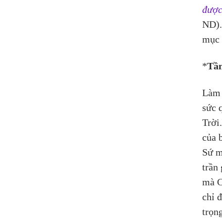
được
ND).
mục 
*
Tầ
Làm 
sức 
Trời
của 
Sứ m
trần
mà C
chỉ 
trọn