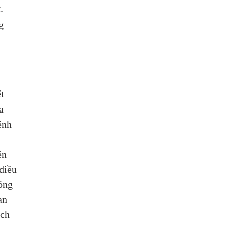
-
g 
t 
a 
ệnh 
ên 
điều 
ông 
an 
ch 