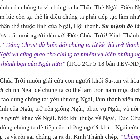
ệnh của chúng ta vì chúng ta là Thân Thể Ngài. Điều N
m lúc còn tại thế là điều chúng ta phải tiếp tục làm như
thân thể thuộc linh của Ngài, Hội thánh.
 Sứ mệnh đó là
Đưa dắt mọi người đến với Đức Chúa Trời! Kinh Thánh
 
“Đấng Christ đã biến đổi chúng ta từ kẻ thù trở thành
Ngài và cũng giao cho chúng ta nhiệm vụ biến những n
 thành bạn của Ngài nữa”
 (IICo 2Cr 5:18 bản TEV-ND)
Chúa Trời muốn giải cứu con người khỏi Sa-tan và hòa 
ới chính Ngài để chúng ta có thể làm trọn năm mục đíc
 tạo dựng chúng ta: yêu thương Ngài, làm thành viên tr
đình của Ngài, trở nên giống Ngài, phục vụ Ngài, và nói
g người khác về Ngài. Một khi thuộc về Ngài, Đức Chú
 dùng chúng ta để tiếp cận những người khác. Ngài cứu 
 ta và rồi sai chúng ta ra đi. Kinh Thánh chép, 
“Chúng 