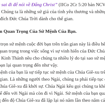
 sai đi để nói về Đấng Christ”
 (IICo 2Cr 5:20 bản NCV
 Chúng ta là những sứ giả của tình yêu thương và nhữn
đích Đức Chúa Trời dành cho thế gian.
m Quan Trọng Của Sứ Mệnh Của Bạn.
trọn sứ mệnh cuộc đời bạn trên trần gian này là điều hế
quan trọng trong việc sống vì sự vinh hiển của Đức Chú
. Kinh Thánh nêu cho chúng ta nhiều lý do tại sao sứ m
bạn lại quan trọng đến như vậy.
ệnh của bạn là sự tiếp tục sứ mệnh của Chúa Giê-xu tr
 gian. Là những người theo Ngài, chúng ta phải tiếp tục 
húa Giê-xu đã khởi sự. Chúa Ngài kêu gọi chúng ta kh
để đến với Ngài mà còn đi vì Ngài. Sứ mệnh của bạn qu
g đến độ Chúa Giê-xu đã lặp lại nó năm lần theo năm cá