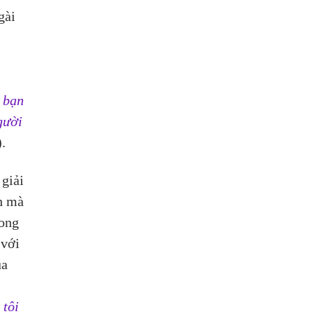
gài 
 
 
 
 bạn 
gười 
.
giải 
h mà 
ong 
 với 
a 
tôi 