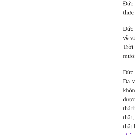
Đức 
thực 
Đức 
về v
Trời
mươi
Đức 
Đa-v
khôn
được
thác
thật
thật