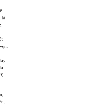
ể 
 là 
. 
ột 
vẹn. 
May 
là 
9).
n, 
n, 