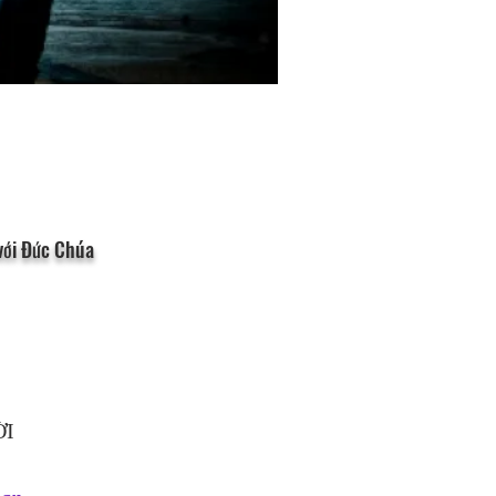
 với Đức Chúa
ỜI