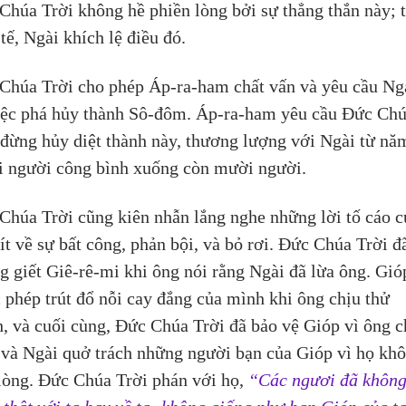
Chúa Trời không hề phiền lòng bởi sự thẳng thắn này; t
tế, Ngài khích lệ điều đó.
Chúa Trời cho phép Áp-ra-ham chất vấn và yêu cầu Ng
iệc phá hủy thành Sô-đôm. Áp-ra-ham yêu cầu Đức Chú
 đừng hủy diệt thành này, thương lượng với Ngài từ nă
 người công bình xuống còn mười người.
Chúa Trời cũng kiên nhẫn lắng nghe những lời tố cáo c
ít về sự bất công, phản bội, và bỏ rơi. Đức Chúa Trời đ
g giết Giê-rê-mi khi ông nói rằng Ngài đã lừa ông. Gió
 phép trút đổ nỗi cay đắng của mình khi ông chịu thử 
h, và cuối cùng, Đức Chúa Trời đã bảo vệ Gióp vì ông c
, và Ngài quở trách những người bạn của Gióp vì họ khô
 lòng. Đức Chúa Trời phán với họ, 
“Các ngươi đã không