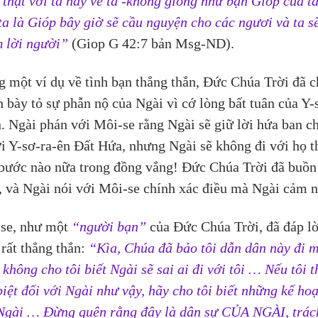
 thật với ta hay về ta -không giống như bạn Gióp của t
ta là Gióp bây giờ sẽ cầu nguyện cho các ngươi và ta sẽ
 lời người”
(Giop G 42:7 bản Msg-ND).
g một ví dụ về tình bạn thẳng thắn, Đức Chúa Trời đã c
h bày tỏ sự phẫn nộ của Ngài vì cớ lòng bất tuân của Y-
n. Ngài phán với Môi-se rằng Ngài sẽ giữ lời hứa ban c
i Y-sơ-ra-ên Đất Hứa, nhưng Ngài sẽ không đi với họ 
bước nào nữa trong đồng vắng! Đức Chúa Trời đã buồn
, và Ngài nói với Môi-se chính xác điều mà Ngài cảm n
se, như một
“người bạn”
 của Đức Chúa Trời, đã đáp lờ
rất thẳng thắn: 
“Kìa, Chúa đã bảo tôi dẫn dân này đi m
không cho tôi biết Ngài sẽ sai ai đi với tôi … Nếu tôi t
biệt đối với Ngài như vậy, hãy cho tôi biết những kế ho
Ngài … Đừng quên rằng đây là dân sự CỦA NGÀI, trác