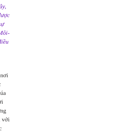
ây, 
được 
sự 
Môi-
điều 
nơi 
 
húa 
i 
ững 
 với 
c 