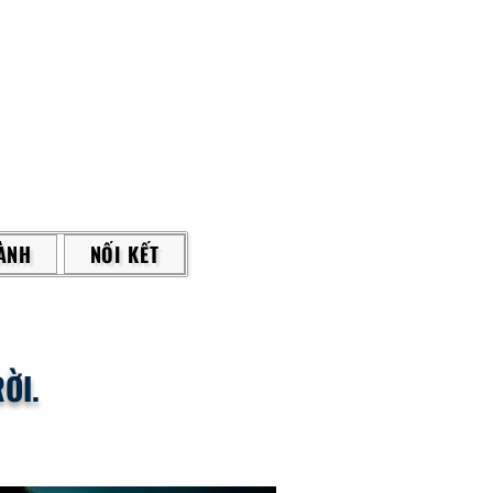
ÀNH
NỐI KẾT
ỜI.