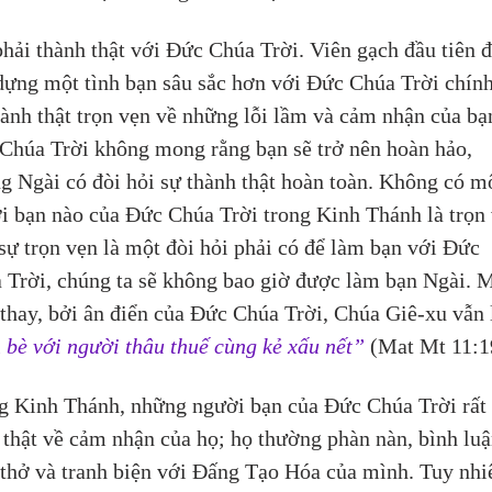
phải thành thật với Đức Chúa Trời. Viên gạch đầu tiên đ
dựng một tình bạn sâu sắc hơn với Đức Chúa Trời chính
hành thật trọn vẹn về những lỗi lầm và cảm nhận của bạn
Chúa Trời không mong rằng bạn sẽ trở nên hoàn hảo, 
g Ngài có đòi hỏi sự thành thật hoàn toàn. Không có m
i bạn nào của Đức Chúa Trời trong Kinh Thánh là trọn 
sự trọn vẹn là một đòi hỏi phải có để làm bạn với Đức 
 Trời, chúng ta sẽ không bao giờ được làm bạn Ngài. 
thay, bởi ân điển của Đức Chúa Trời, Chúa Giê-xu vẫn 
 bè với người thâu thuế cùng kẻ xấu nết”
 (Mat Mt 11:1
g Kinh Thánh, những người bạn của Đức Chúa Trời rất 
 thật về cảm nhận của họ; họ thường phàn nàn, bình luậ
 thở và tranh biện với Đấng Tạo Hóa của mình. Tuy nhiê