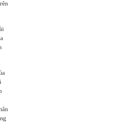
rên 
ài 
a 
m 
ủa 
ã 
p 
hân 
ng 
 