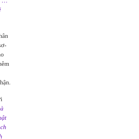
a … 
 
hân 
sơ-
ho 
thêm 
 
hận.
i 
à 
hật 
ạch 
h 