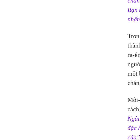
chân
Bạn 
nhậm
Tron
thàn
ra-ê
ngườ
một 
chán
Môi-
cách 
Ngài 
đặc 
của 