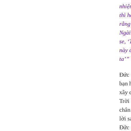
nhiệ
thì 
rằng
Ngài
se, 
này 
ta’”
Đức 
bạn 
xây 
Trời
chân
lời 
Đức 