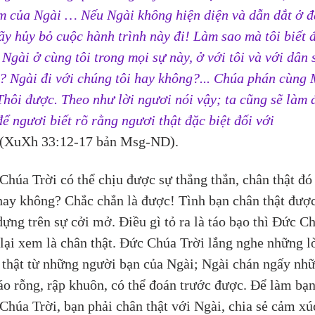
m của Ngài … Nếu Ngài không hiện diện và dẫn dắt ở đ
hãy hủy bỏ cuộc hành trình này đi! Làm sao mà tôi biết 
 Ngài ở cùng tôi trong mọi sự này, ở với tôi và với dân 
? Ngài đi với chúng tôi hay không?... Chúa phán cùng 
‘Thôi được. Theo như lời ngươi nói vậy; ta cũng sẽ làm 
để ngươi biết rõ rằng ngươi thật đặc biệt đối với 
(XuXh 33:12-17 bản Msg-ND).
Chúa Trời có thể chịu được sự thẳng thắn, chân thật đó 
hay không? Chắc chắn là được! Tình bạn chân thật được
dựng trên sự cởi mở. Điều gì tỏ ra là táo bạo thì Đức C
 lại xem là chân thật. Đức Chúa Trời lắng nghe những lờ
 thật từ những người bạn của Ngài; Ngài chán ngấy nh
sáo rỗng, rập khuôn, có thể đoán trước được. Để làm bạn
Chúa Trời, bạn phải chân thật với Ngài, chia sẻ cảm xú