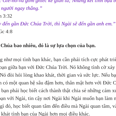
 Giê-hô-va gớm ghiếc kẻ gian tà; Nhưng kết tình bậu b
 người ngay thẳng.”
 3:32
 đến gần Đức Chúa Trời, thì Ngài sẽ đến gần anh em.”
Gc 4:8
Chúa bao nhiêu, đó là sự lựa chọn của bạn.
g như mọi tình bạn khác, bạn cần phải tích cực phát tri
 bạn giữa bạn với Đức Chúa Trời. Nó không tình cờ xảy 
 Nó đòi hỏi lòng khao khát, thời gian và sức lực. Nếu bạ
 có một quan hệ sâu đậm hơn, thân mật hơn với Đức C
, bạn phải học biết cách thành thật chia sẻ những cảm x
bạn với Ngài, tin cậy nơi Ngài khi Ngài muốn bạn làm 
 gì đó, học biết quan tâm đến điều mà Ngài quan tâm, v
 khát tình bạn của Ngài hơn mọi điều khác.