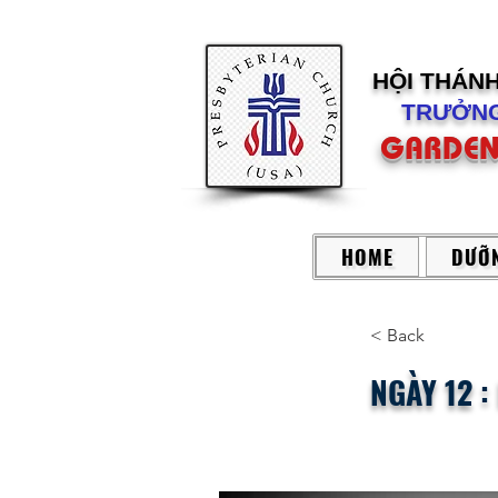
HỘI THÁN
TRƯỞNG
GARDEN
HOME
DƯỠN
< Back
NGÀY 12 :