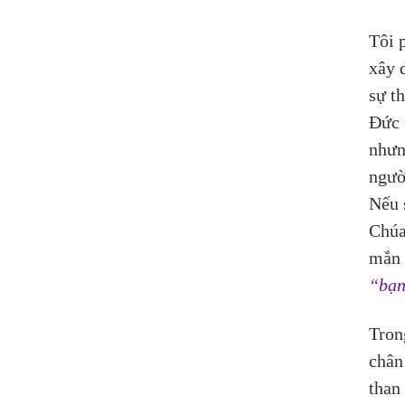
Tôi 
xây 
sự t
Đức 
nhưn
ngườ
Nếu 
Chúa
mắn 
“bạn
Tron
chân
than