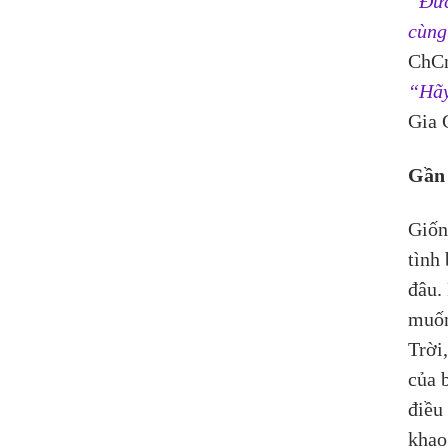
“Đức
cùng
ChCn
“Hãy
Gia 
Gần 
Giốn
tình
đâu.
muốn
Trời
của 
điều
khao