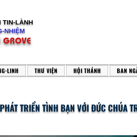
H
TIN-LÀNH
-NHIỆM
 GROVE
G-LINH
THƯ VIỆN
HỘI THÁNH
BAN NG
 PHÁT TRIỂN TÌNH BẠN VỚI ĐỨC CHÚA TR