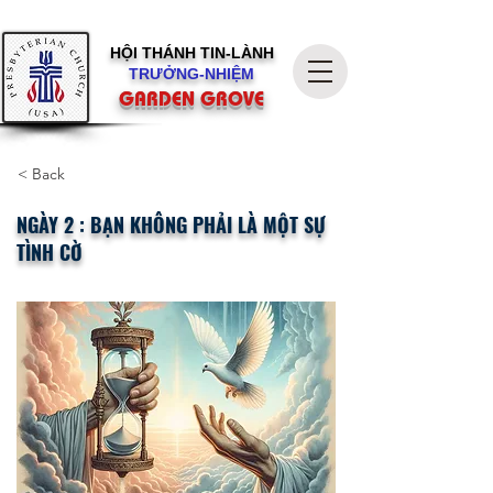
HỘI THÁNH
TIN-LÀNH
TRƯỞNG-NHIỆM
GARDEN GROVE
< Back
NGÀY 2 : BẠN KHÔNG PHẢI LÀ MỘT SỰ
TÌNH CỜ