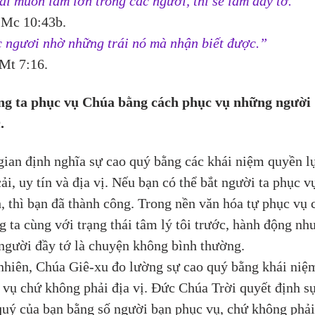
ai muốn làm lớn trong các ngươi, thì sẽ làm đầy tớ.”
Mc 10:43b.
 ngươi nhờ những trái nó mà nhận biết được.”
Mt 7:16.
g ta phục vụ Chúa bằng cách phục vụ những người 
.
gian định nghĩa sự cao quý bằng các khái niệm quyền lự
ải, uy tín và địa vị. Nếu bạn có thể bắt người ta phục v
, thì bạn đã thành công. Trong nền văn hóa tự phục vụ 
g ta cùng với trạng thái tâm lý tôi trước, hành động như
người đầy tớ là chuyện không bình thường.
nhiên, Chúa Giê-xu đo lường sự cao quý bằng khái niệ
 vụ chứ không phải địa vị. Đức Chúa Trời quyết định sự
quý của bạn bằng số người bạn phục vụ, chứ không phải