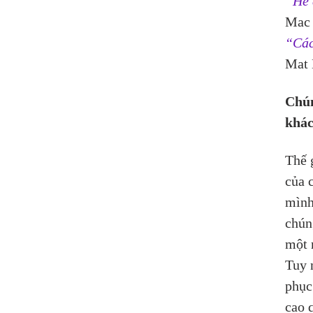
“Hễ 
Mac 
“Các
Mat 
Chún
khác
Thế 
của c
mình
chún
một 
Tuy 
phục
cao 