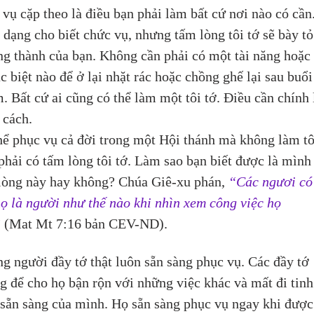
 vụ cặp theo là điều bạn phải làm bất cứ nơi nào có cần
 dạng cho biết chức vụ, nhưng tấm lòng tôi tớ sẽ bày tỏ
ng thành của bạn. Không cần phải có một tài năng hoặc 
c biệt nào để ở lại nhặt rác hoặc chồng ghế lại sau buổi
. Bất cứ ai cũng có thể làm một tôi tớ. Điều cần chính 
 cách.
hể phục vụ cả đời trong một Hội thánh mà không làm tôi
phải có tấm lòng tôi tớ. Làm sao bạn biết được là mình
lòng này hay không? Chúa Giê-xu phán, 
“Các ngươi có 
họ là người như thế nào khi nhìn xem công việc họ 
”
 (Mat Mt 7:16 bản CEV-ND).
g người đầy tớ thật luôn sẵn sàng phục vụ. Các đầy tớ 
g để cho họ bận rộn với những việc khác và mất đi tinh
 sẵn sàng của mình. Họ sẵn sàng phục vụ ngay khi được