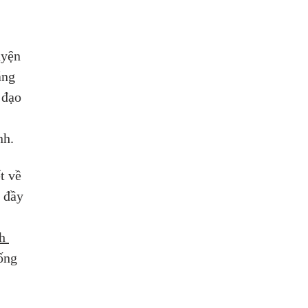
 
 
uyện 
áng 
 đạo 
nh.
t về 
 đầy 
 
h 
ống 
 