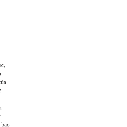
c, 
ụ 
của 
 
m 
 
 bao 