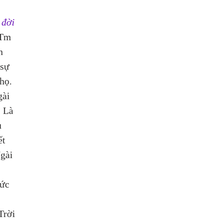
 đời 
2Tm 
n 
sự 
họ.
ài 
 Là 
 
t 
gài 
ức 
Trời 