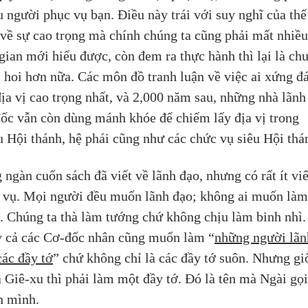
u người phục vụ bạn. Điều này trái với suy nghĩ của thế
 về sự cao trọng mà chính chúng ta cũng phải mất nhiều
 gian mới hiểu được, còn đem ra thực hành thì lại là ch
 hoi hơn nữa. Các môn đồ tranh luận về việc ai xứng đ
địa vị cao trọng nhất, và 2,000 năm sau, những nhà lãnh
ốc vẫn còn dùng mánh khóe để chiếm lấy địa vị trong 
u Hội thánh, hệ phái cũng như các chức vụ siêu Hội thá
 ngàn cuốn sách đã viết về lãnh đạo, nhưng có rất ít viế
 vụ. Mọi người đều muốn lãnh đạo; không ai muốn làm
ả. Chúng ta thà làm tướng chứ không chịu làm binh nhì.
 cả các Cơ-đốc nhân cũng muốn làm “
những người lãn
các đầy tớ
” chứ không chỉ là các đầy tớ suôn. Nhưng gi
 Giê-xu thì phải làm một đầy tớ. Đó là tên mà Ngài gọi
h mình.