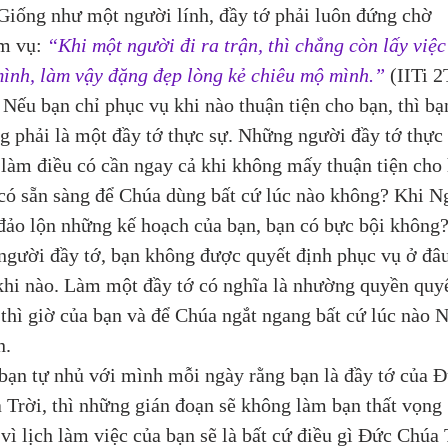
 Giống như một người lính, đầy tớ phải luôn đứng chờ 
m vụ: 
“Khi một người đi ra trận, thì chẳng còn lấy việc
mình, làm vậy đặng đẹp lòng kẻ chiêu mộ mình.”
(IITi 
. Nếu bạn chỉ phục vụ khi nào thuận tiện cho bạn, thì bạ
g phải là một đầy tớ thực sự. Những người đầy tớ thực 
 làm điều có cần ngay cả khi không mấy thuận tiện cho 
có sẵn sàng để Chúa dùng bất cứ lúc nào không? Khi Ng
đảo lộn những kế hoạch của bạn, bạn có bực bội không?
người đầy tớ, bạn không được quyết định phục vụ ở đâu
khi nào. Làm một đầy tớ có nghĩa là nhường quyền quyế
 thì giờ của bạn và để Chúa ngắt ngang bất cứ lúc nào N
n.
bạn tự nhủ với mình mỗi ngày rằng bạn là đầy tớ của Đ
 Trời, thì những gián đoạn sẽ không làm bạn thất vọng 
 vì lịch làm việc của bạn sẽ là bất cứ điều gì Đức Chúa 