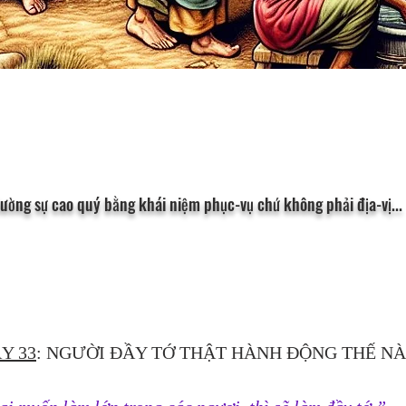
ường sự cao quý bằng khái niệm phục-vụ chứ không phải địa-vị...
Y 33
: NGƯỜI ĐẦY TỚ THẬT HÀNH ĐỘNG THẾ N