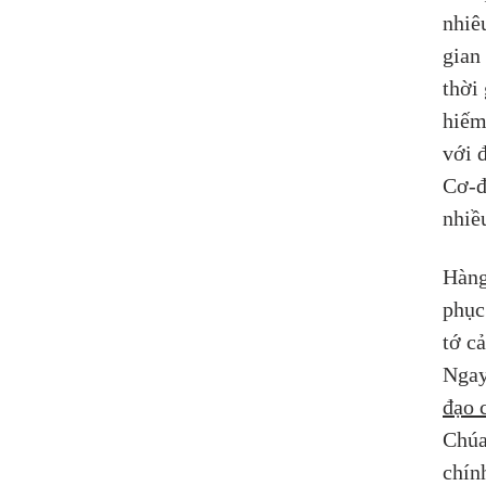
nhiê
gian
thời
hiếm
với 
Cơ-đ
nhiề
Hàng
phục
tớ c
Ngay
đạo 
Chúa
chín