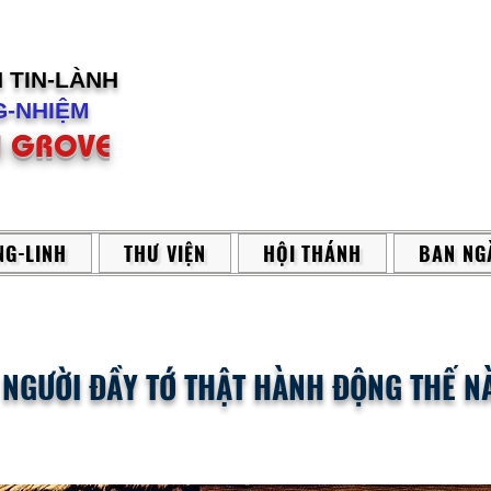
H
TIN-LÀNH
-NHIỆM
 GROVE
G-LINH
THƯ VIỆN
HỘI THÁNH
BAN NG
: NGƯỜI ĐẦY TỚ THẬT HÀNH ĐỘNG THẾ N