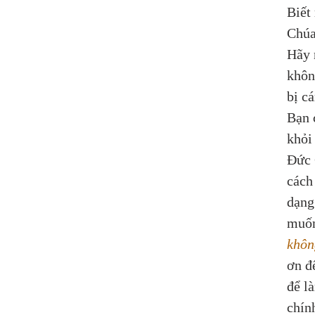
Biết
Chúa
Hãy 
khôn
bị c
Bạn 
khỏi
Đức 
cách
dạng
muốn
khôn
ơn đ
để l
chín