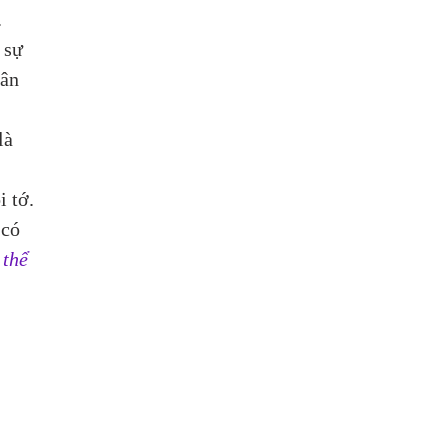
.
 sự 
ân 
 
là 
 tớ. 
 có 
thể 
 
 