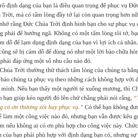
 rõ định dạng của bạn là điều quan trọng để phục vụ Đứ
 Trời, mà có tấm lòng đầy tớ lại còn quan trọng hơn nữ
nhớ rằng Đức Chúa Trời định hình bạn cho sự phục vụ 
g phải để hướng ngã. Không có một tấm lòng tôi tớ, bạ
ám dỗ để lạm dụng định dạng của bạn vì lợi ích cá nhân.
cũng sẽ bị cám dỗ để dùng nó như một lời bào chữa hò
 phải đáp ứng một số nhu cầu nào đó.
Chúa Trời thường thử thách tấm lòng của chúng ta bằn
 bảo chúng ta phục vụ theo những cách không hợp với đ
 mình. Nếu bạn thấy một người té xuống mương, thì C
 bạn giúp kéo người đó lên chứ chẳng phải nói rằng, 
“
g có ơn thương xót hay phục vụ.”
 Có thể bạn không đư
ể làm một công việc nào đó, nhưng bạn vẫn được kêu gọ
àm nếu không ai có ơn phù hợp cho công việc này. Chức
h của bạn phải phù hợp với định dạng bạn có, nhưng sự 