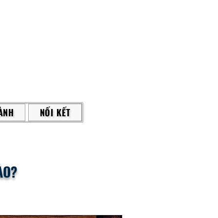
ÀNH
NỐI KẾT
ÀO?