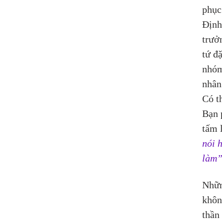
phục
Định
trưở
tứ đặ
nhóm
nhân
Có t
Bạn 
tấm 
nói 
làm
Nhữn
khôn
thần