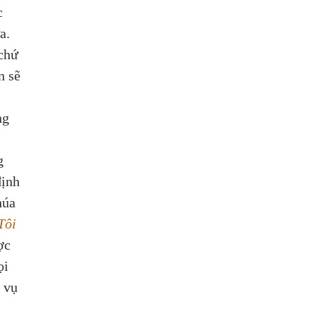
c 
a. 
chứ 
n sẽ 
 
ng 
g 
ịnh 
húa 
Tôi 
ợc 
i 
 vụ 