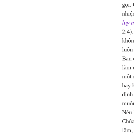
gọi.
nhiệ
lụy 
2:4)
khôn
luôn
Bạn 
làm 
một 
hay 
định
muố
Nếu 
Chúa
lắm,