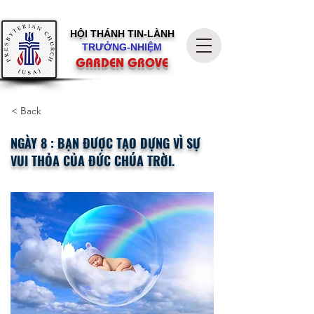
HỘI THÁNH
TIN-LÀNH
TRƯỞNG-NHIỆM
GARDEN GROVE
< Back
NGÀY 8 : BẠN ĐƯỢC TẠO DỰNG VÌ SỰ
VUI THỎA CỦA ĐỨC CHÚA TRỜI.