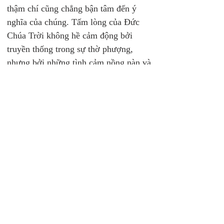
thậm chí cũng chẳng bận tâm đến ý 
nghĩa của chúng. Tấm lòng của Đức 
Chúa Trời không hề cảm động bởi 
truyền thống trong sự thờ phượng, 
nhưng bởi những tình cảm nồng nàn và 
sự tận tâm. Kinh Thánh chép,
“Chúa 
có phán rằng: ‘Vì dân nầy chỉ lấy 
miệng tới gần ta, lấy môi miếng tôn ta, 
mà lòng chúng nó thì cách xa ta lắm; 
sự chúng nó kính sợ ta chẳng qua là 
điều răn của loài người, bởi loài người 
dạy cho.’” 
(29:13).
- Thờ phượng không phải là một phần 
trong cuộc đời bạn, nó chính là cuộc 
đời của bạn. Nó không chỉ dành cho 
những buổi thờ phượng tại nhà thờ. 