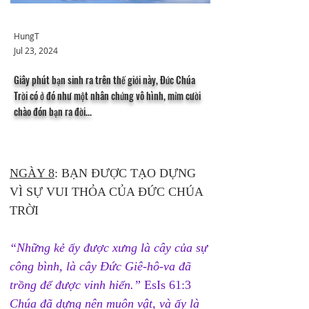
HungT
Jul 23, 2024
Giây phút bạn sinh ra trên thế giới này, Đức Chúa
Trời có ở đó như một nhân chứng vô hình, mỉm cười
chào đón bạn ra đời...
NGÀY 8
: BẠN ĐƯỢC TẠO DỰNG 
VÌ SỰ VUI THỎA CỦA ĐỨC CHÚA 
TRỜI
“Những kẻ ấy được xưng là cây của sự 
công bình, là cây Đức Giê-hô-va đã 
trồng để được vinh hiển.”
 EsIs 61:3
Chúa đã dựng nên muôn vật, và ấy là 