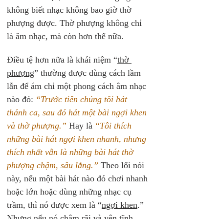
không biết nhạc không bao giờ thờ 
phượng được. Thờ phượng không chỉ 
là âm nhạc, mà còn hơn thế nữa.
Điều tệ hơn nữa là khái niệm “
thờ 
phượng
” thường được dùng cách lầm 
lẫn để ám chỉ một phong cách âm nhạc 
nào đó: 
“Trước tiên chúng tôi hát 
thánh ca, sau đó hát một bài ngợi khen 
và thờ phượng.”
 Hay là 
“Tôi thích 
những bài hát ngợi khen nhanh, nhưng 
thích nhất vẫn là những bài hát thờ 
phượng chậm, sâu lắng.”
 Theo lối nói 
này, nếu một bài hát nào đó chơi nhanh 
hoặc lớn hoặc dùng những nhạc cụ 
trầm, thì nó được xem là “
ngợi khen
.” 
Nhưng nếu nó chậm rãi và yên tĩnh, 