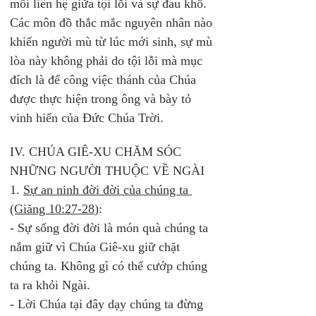
mối liên hệ giữa tội lỗi và sự đau khổ. 
Các môn đồ thắc mắc nguyên nhân nào 
khiến người mù từ lúc mới sinh, sự mù 
lòa này không phải do tội lỗi mà mục 
đích là để công việc thánh của Chúa 
được thực hiện trong ông và bày tỏ 
vinh hiển của Đức Chúa Trời. 
IV. CHÚA GIÊ-XU CHĂM SÓC 
NHỮNG NGƯỜI THUỘC VỀ NGÀI
1. 
Sự an ninh đời đời của chúng ta 
(Giăng 10:27-28
): 
- Sự sống đời đời là món quà chúng ta 
nắm giữ vì Chúa Giê-xu giữ chặt 
chúng ta. Không gì có thể cướp chúng 
ta ra khỏi Ngài. 
- Lời Chúa tại đây dạy chúng ta đừng 