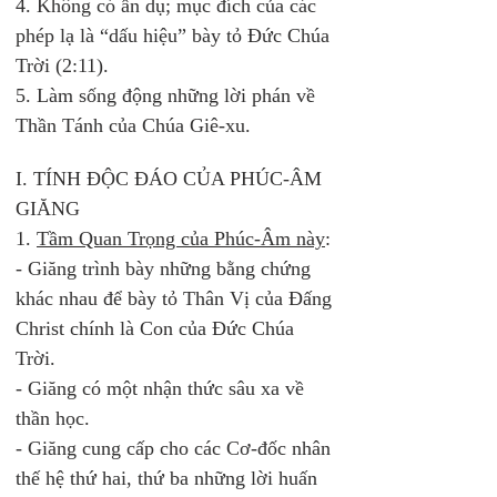
4. Không có ẩn dụ; mục đích của các 
phép lạ là “dấu hiệu” bày tỏ Đức Chúa 
Trời (2:11). 
5. Làm sống động những lời phán về 
Thần Tánh của Chúa Giê-xu. 
I. TÍNH ĐỘC ĐÁO CỦA PHÚC-ÂM 
GIĂNG
1. 
Tầm Quan Trọng của Phúc-Âm này
: 
- Giăng trình bày những bằng chứng 
khác nhau để bày tỏ Thân Vị của Đấng 
Christ chính là Con của Đức Chúa 
Trời. 
- Giăng có một nhận thức sâu xa về 
thần học. 
- Giăng cung cấp cho các Cơ-đốc nhân 
thế hệ thứ hai, thứ ba những lời huấn 