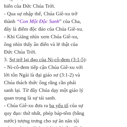
hiển của Đức Chúa Trời.  
- Qua sự nhập thể, Chúa Giê-xu trở 
thành 
“Con Một Độc Sanh
” của Cha, 
đây là điểm độc đáo của Chúa Giê-xu. 
- Khi Giăng nhìn xem Chúa Giê-xu, 
ông nhìn thấy ân điển và lẽ thật của 
Đức Chúa Trời. 
3. 
Sự trở lại đạo của Ni-cô-đem (3:1-5)
:
- Ni-cô-đem tiếp cận Chúa Giê-xu với 
lời tôn Ngài là đại giáo sư (3:1-2) và 
Chúa thách thức ông rằng cần phải 
sanh lại. Từ đây Chúa dạy một giáo lý 
quan trọng là sự tái sanh.
- Chúa Giê-xu đưa ra 
ba yếu tố
 của sự 
quy đạo: thứ nhất, phép báp-têm (bằng 
nước) tượng trưng cho sự ăn năn tội 