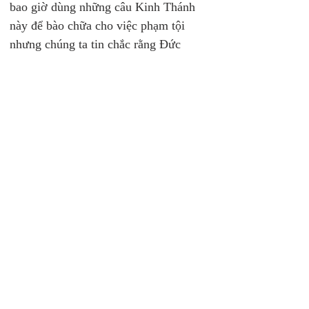
bao giờ dùng những câu Kinh Thánh 
này để bào chữa cho việc phạm tội 
nhưng chúng ta tin chắc rằng Đức 
Chúa Trời gìn giữ con cái Ngài. 
2. 
Tình Yêu Thương là Bằng Chứng 
của Đức Tin Cơ-đốc (Giăng 13:34-35)
: 
- Lời Chúa tại đây bao gồm một mạng 
lệnh, một khuôn mẫu và một kết quả. 
Mạng lệnh là yêu thương lẫn nhau và 
Chúa tập trung vào tình yêu giữa 
những người tin Chúa với nhau.
- Khuôn mẫu là chúng ta yêu như 
Chúa đã yêu chúng ta. Kết quả là bằng 
chứng người khác có thể nhìn thấy tình 
yêu thương giữa Cơ-đốc nhân với 
nhau. 
3. 
Nguồn Lực Thuộc Linh (15:1-10
):