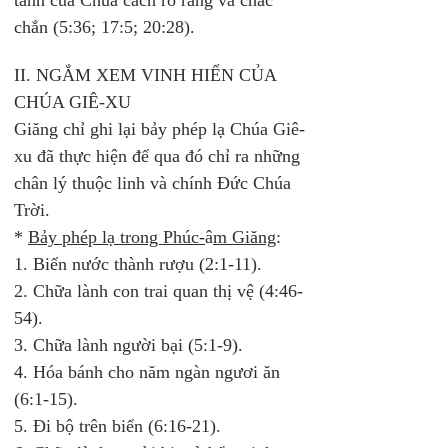
tánh của Chúa cách rõ ràng và chắc 
chắn (5:36; 17:5; 20:28). 
II. NGẮM XEM VINH HIỂN CỦA 
CHÚA GIÊ-XU
Giăng chỉ ghi lại bảy phép lạ Chúa Giê-
xu đã thực hiện để qua đó chỉ ra những 
chân lý thuộc linh và chính Đức Chúa 
Trời. 
* 
Bảy phép lạ trong Phúc-
â
m Giăng
: 
1. Biến nước thành rượu (2:1-11). 
2. Chữa lành con trai quan thị vệ (4:46-
54). 
3. Chữa lành người bại (5:1-9). 
4. Hóa bánh cho năm ngàn ngươi ăn 
(6:1-15). 
5. Đi bộ trên biển (6:16-21).