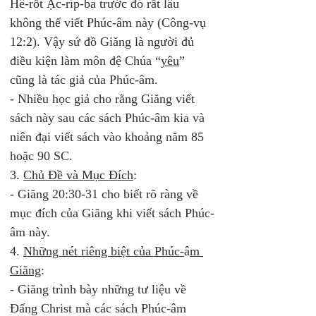
Hê-rốt Ạc-ríp-ba trước đó rất lâu 
không thể viết Phúc-âm này (Công-vụ 
12:2). Vậy sứ đồ Giăng là người đủ 
điều kiện làm môn đệ Chúa “
yêu
” 
cũng là tác giả của Phúc-âm. 
- Nhiều học giả cho rằng Giăng viết 
sách này sau các sách Phúc-âm kia và 
niên đại viết sách vào khoảng năm 85 
hoặc 90 SC. 
3. 
Chủ Đề và Mục Đích
: 
- Giăng 20:30-31 cho biết rõ ràng về 
mục đích của Giăng khi viết sách Phúc-
âm này. 
4. 
Những nét riêng biệt của Phúc-
â
m 
Giăng
: 
- Giăng trình bày những tư liệu về 
Đấng Christ mà các sách Phúc-âm 