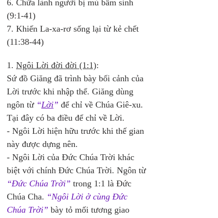
6. Chữa lành người bị mù bẩm sinh 
(9:1-41) 
7. Khiến La-xa-rơ sống lại từ kẻ chết 
(11:38-44) 
1. 
Ngôi Lời đời đời (1:1)
: 
Sứ đồ Giăng đã trình bày bối cảnh của 
Lời trước khi nhập thể. Giăng dùng 
ngôn từ 
“
Lời
”
 để chỉ về Chúa Giê-xu. 
Tại đây có ba điều để chỉ về Lời. 
- Ngôi Lời hiện hữu trước khi thế gian 
này được dựng nên. 
- Ngôi Lời của Đức Chúa Trời khác 
biệt với chính Đức Chúa Trời. Ngôn từ 
“Đức Chúa Trời”
 trong 1:1 là Đức 
Chúa Cha. 
“Ngôi Lời ở cùng Đức 
Chúa Trời”
 bày tỏ mối tương giao 