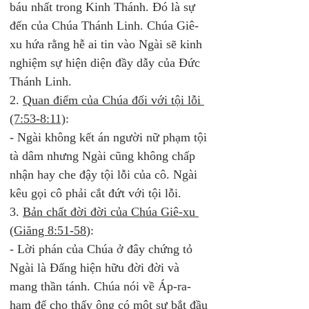
báu nhất trong Kinh Thánh. Đó là sự 
đến của Chúa Thánh Linh. Chúa Giê-
xu hứa rằng hễ ai tin vào Ngài sẽ kinh 
nghiệm sự hiện diện đầy dẫy của Đức 
Thánh Linh. 
2. 
Quan điểm của Chúa đối với tội lỗi 
(7:53-8:11)
:
- Ngài không kết án người nữ phạm tội 
tà dâm nhưng Ngài cũng không chấp 
nhận hay che đậy tội lỗi của cô. Ngài 
kêu gọi cô phải cắt đứt với tội lỗi. 
3. 
Bản chất đời đời của Chúa Giê-xu 
(Giăng 8:51-58
):  
- Lời phán của Chúa ở đây chứng tỏ 
Ngài là Đấng hiện hữu đời đời và 
mang thần tánh. Chúa nói về Áp-ra-
ham để cho thấy ông có một sự bắt đầu 