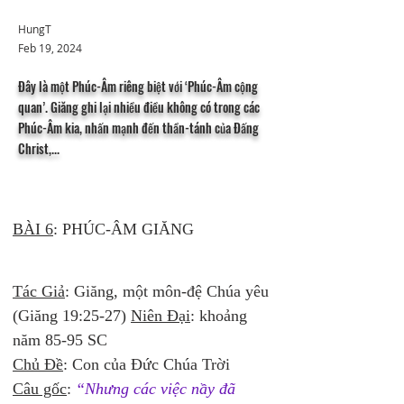
HungT
Feb 19, 2024
Đây là một Phúc-Âm riêng biệt với ‘Phúc-Âm cộng
quan’. Giăng ghi lại nhiều điều không có trong các
Phúc-Âm kia, nhấn mạnh đến thần-tánh của Đấng
Christ,...
BÀI 6
: PHÚC-ÂM GIĂNG
Tác Giả
: Giăng, một môn-đệ Chúa yêu 
(Giăng 19:25-27) 
Niên Đại
: khoảng 
năm 85-95 SC 
Chủ Đề
: Con của Đức Chúa Trời 
Câu gốc
: 
“Nhưng các việc nầy đã 