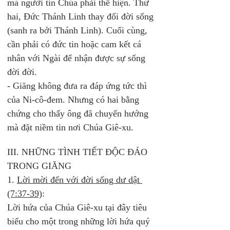
mà người tin Chúa phải thể hiện. Thứ 
hai, Đức Thánh Linh thay đổi đời sống 
(sanh ra bởi Thánh Linh). Cuối cùng, 
cần phải có đức tin hoặc cam kết cá 
nhân với Ngài để nhận được sự sống 
đời đời. 
- Giăng không đưa ra đáp ứng tức thì 
của Ni-cô-đem. Nhưng có hai bằng 
chứng cho thấy ông đã chuyển hướng 
mà đặt niềm tin nơi Chúa Giê-xu. 
III. NHỮNG TÌNH TIẾT ĐỘC ĐÁO 
TRONG GIĂNG 
1. 
Lời mời đến với đời sống dư dật 
(7:37-39)
: 
Lời hứa của Chúa Giê-xu tại đây tiêu 
biểu cho một trong những lời hứa quý 