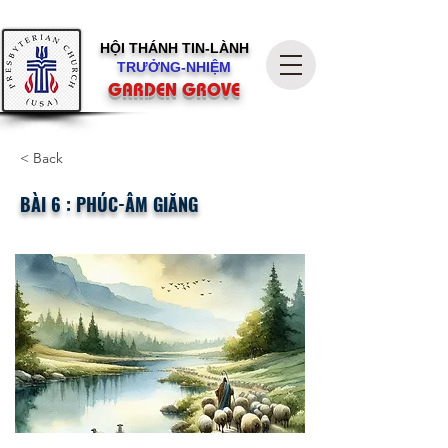
HỘI THÁNH
TIN-LÀNH
TRƯỞNG-NHIỆM
GARDEN GROVE
< Back
BÀI 6 : PHÚC-ÂM GIĂNG