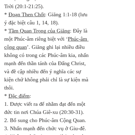
Trời (20:1-21:25). 
* 
Đoạn Then Chốt
: Giăng 1:1-18 (lưu 
ý đặc biệt câu 1, 14, 18). 
* 
Tầm Quan Trọng của Giăng
: Đây là 
một Phúc-âm riêng biệt với ‘
Phúc-âm 
cộng quan
’. Giăng ghi lại nhiều điều 
không có trong các Phúc-âm kia, nhấn 
mạnh đến thần tánh của Đấng Christ, 
và đề cập nhiều đến ý nghĩa các sự 
kiện chứ không phải chỉ là sự kiện mà 
thôi. 
* 
Đặc điểm
: 
1. Được viết ra để nhằm đạt đến một 
đức tin nơi Chúa Giê-xu (20:30-31). 
2. Bổ sung cho Phúc-âm Cộng Quan. 
3. Nhấn mạnh đến chức vụ ở Giu-đê. 