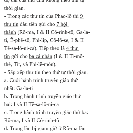
độ dài của thư chứ không theo thứ tự 
thời gian. 
- Trong các thư tín của Phao-lô thì 
9 
thư tín
 đầu tiên gửi cho 
7 hội 
thánh
 (Rô-ma, I & II Cô-rinh-tô, Ga-la-
ti, Ê-phê-sô, Phi-líp, Cô-lô-se, I & II 
Tê-sa-lô-ni-ca). Tiếp theo là 
4 thư 
tín
 gửi cho 
ba cá nhân
 (I & II Ti-mô-
thê, Tít, và Phi-lê-môn). 
- Sắp xếp thư tín theo thứ tự thời gian. 
a. Cuối hành trình truyền giáo thứ 
nhất: Ga-la-ti 
b. Trong hành trình truyền giáo thứ 
hai: I và II Tê-sa-lô-ni-ca 
c. Trong hành trình truyền giáo thứ ba: 
Rô-ma, I và II Cô-rinh-tô 
d. Trong lần bị giam giữ ở Rô-ma lần 