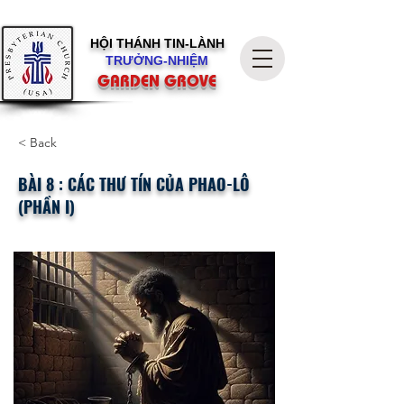
HỘI THÁNH
TIN-LÀNH
TRƯỞNG-NHIỆM
GARDEN GROVE
< Back
BÀI 8 : CÁC THƯ TÍN CỦA PHAO-LÔ
(PHẦN I)