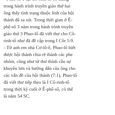
trong hành trình truyền giáo thứ hai 
ông thấy tình trạng thuộc linh của hội 
thánh đã sa sút. Trong thời gian ở Ê-
phê-sô 3 năm trong hành trình truyền 
giáo thứ 3 Phao-lô đã viết thư cho Cô-
rinh-tô như đã đề cập trong I Côr 5:9. 
- Từ anh em nhà Cơ-lô-ê, Phao-lô biết 
được hội thánh chia rẽ thành các phe 
nhóm, cũng như từ thư thỉnh cầu sự 
khuyên lơn và hướng dẫn của ông cho 
các vấn đề của hội thánh (7:1), Phao-lô 
đã viết thư tiếp theo là I Cô-rinh-tô 
trong thời kỳ cuối ở Ê-phê-sô, có thể 
là năm 54 SC. 
3. 
Tổng Quan và Nội Dung I Cô-rinh-
tô
. 