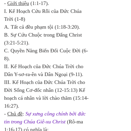
- 
Giới thiệu
 (1:1-17). 
I. Kế Hoạch Cứu Rỗi của Đức Chúa 
Trời (1-8) 
A. Tất cả đều phạm tội (1:18-3:20). 
B. Sự Cứu Chuộc trong Đấng Christ 
(3:21-5:21). 
C. Quyền Năng Biến Đổi Cuộc Đời (6-
8). 
II. Kế Hoạch của Đức Chúa Trời cho 
Dân Y-sơ-ra-ên và Dân Ngoại (9-11). 
III. Kế Hoạch của Đức Chúa Trời cho 
Đời Sống Cơ-đốc nhân (12-15:13) Kế 
hoạch cá nhân và lời chào thăm (15:14-
16:27). 
- 
Chủ đề
: 
Sự xưng công chính bởi đức 
tin trong Chúa Giê-xu Christ 
(Rô-ma 
1:16-17) có nghĩa là: 