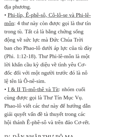
địa phương. 
• 
Phi-líp, Ê-phê-sô, Cô-lô-se và Phi-lê-
môn
: 4 thư này còn được gọi là thư tín 
trong tù. Tất cả là bằng chứng sống 
động về sức lực mà Đức Chúa Trời 
ban cho Phao-lô dưới áp lực của tù đày 
(Phi. 1:12-18). Thư Phi-lê-môn là một 
lời khẩn cầu kỳ diệu về tình yêu Cơ-
đốc đối với một người trước đó là nô 
lệ tên là Ô-nê-sim. 
• 
I & II Ti-mô-thê và Tít
: nhóm cuối 
cùng được gọi là Thư Tín Mục Vụ. 
Phao-lô viết các thư này để hướng dẫn 
giải quyết vấn đề tà thuyết trong các 
hội thánh Ê-phê-sô và trên đảo Cơ-rết. 