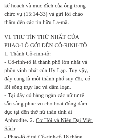
kế hoạch và mục đích của ông trong 
chức vụ (15:14-33) và gửi lời chào 
thăm đến các tín hữu La-mã. 
VI. THƯ TÍN THỨ NHẤT CỦA 
PHAO-LÔ GỞI ĐẾN CÔ-RINH-TÔ
1. 
Thành Cô-rinh-tô
: 
- Cô-rinh-tô là thành phố lớn nhất và 
phồn vinh nhất của Hy Lạp. Tuy vậy, 
đây cũng là một thành phố suy đồi, có 
lối sống trụy lạc và dâm loạn.
- Tại đây có hàng ngàn các nữ tư tế 
sẵn sàng phục vụ cho hoạt động dâm 
dục tại đền thờ nữ thần tình ái 
Aphrodite. 2. 
Cơ Hội và Niên Đại Viết 
Sách
: 
- Phao-lô ở tại Cô-rinh-tô 18 tháng 