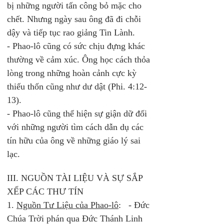
bị những người tấn công bỏ mặc cho 
chết. Nhưng ngày sau ông đã đi chỗi 
dậy và tiếp tục rao giảng Tin Lành. 
- Phao-lô cũng có sức chịu đựng khác 
thường về cảm xúc. Ông học cách thỏa 
lòng trong những hoàn cảnh cực kỳ 
thiếu thốn cũng như dư dật (Phi. 4:12-
13).  
- Phao-lô cũng thể hiện sự giận dữ đối 
với những người tìm cách dẫn dụ các 
tín hữu của ông về những giáo lý sai 
lạc. 
III. NGUỒN TÀI LIỆU VÀ SỰ SẮP 
XẾP CÁC THƯ TÍN
1. 
Nguồn Tư Liệu của Phao-lô
:   - Đức 
Chúa Trời phán qua Đức Thánh Linh 