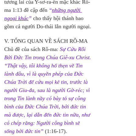
tương lai của Y-sơ-ra-ên mặc khác Rô-
ma 1:13 đề cập đến 
“
những người 
ngoại khác
”
 cho thấy hội thánh bao 
gồm cả người Do-thái lẫn người ngoại. 
V. TỔNG QUAN VỀ SÁCH RÔ-MA
Chủ đề của sách Rô-ma: 
Sự Cứu Rỗi 
Bởi Đức Tin trong Chúa Giê-xu Christ.
“Thật vậy, tôi không hổ thẹn về Tin 
lành đâu, vì là quyền phép của Đức 
Chúa Trời để cứu mọi kẻ tin, trước là 
người Giu-đa, sau là người Gờ-réc; vì 
trong Tin lành nầy có bày tỏ sự công 
bình của Đức Chúa Trời, bởi đức tin 
mà được, lại dẫn đến đức tin nữa, như 
có chép rằng: Người công bình sẽ 
sống bởi đức tin”
 (1:16-17). 