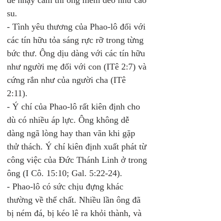
đề nhạy cảm thì ông mềm dẻo như cao 
su. 
- Tình yêu thương của Phao-lô đối với 
các tín hữu tỏa sáng rực rỡ trong từng 
bức thư. Ông dịu dàng với các tín hữu 
như người mẹ đối với con (ITê 2:7) và 
cứng rắn như của người cha (ITê 
2:11).  
- Ý chí của Phao-lô rất kiên định cho 
dù có nhiều áp lực. Ông không dễ 
dàng ngã lòng hay than vãn khi gặp 
thử thách. Ý chí kiên định xuất phát từ 
công việc của Đức Thánh Linh ở trong 
ông (I Cô. 15:10; Gal. 5:22-24). 
- Phao-lô có sức chịu đựng khác 
thường về thể chất. Nhiều lần ông đã 
bị ném đá, bị kéo lê ra khỏi thành, và 