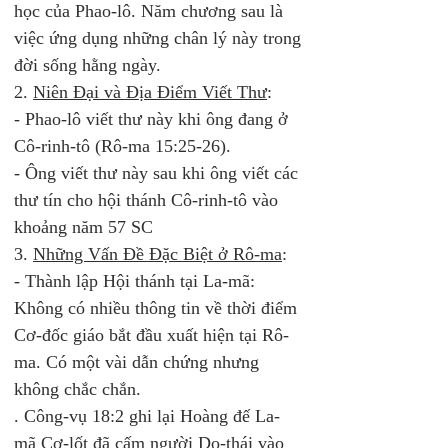
học của Phao-lô. Năm chương sau là 
việc ứng dụng những chân lý này trong 
đời sống hằng ngày. 
2. 
Niên Đại và Địa Điểm Viết Thư
: 
- Phao-lô viết thư này khi ông đang ở 
Cô-rinh-tô (Rô-ma 15:25-26).  
- Ông viết thư này sau khi ông viết các 
thư tín cho hội thánh Cô-rinh-tô vào 
khoảng năm 57 SC 
3. 
Những Vấn Đề Đặc Biệt ở Rô-ma
: 
- Thành lập Hội thánh tại La-mã: 
Không có nhiều thông tin về thời điểm 
Cơ-đốc giáo bắt đầu xuất hiện tại Rô-
ma. Có một vài dẫn chứng nhưng 
không chắc chắn.  
. Công-vụ 18:2 ghi lại Hoàng đế La-
mã Cơ-lốt đã cấm người Do-thái vào 