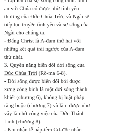
- Lợi ích của sự xưng công bình: bình 
an với Chúa có được nhờ tình yêu 
thương của Đức Chúa Trời, và Ngài sẽ 
tiếp tục truyền tình yêu và sự sống của 
Ngài cho chúng ta.  
- Đấng Christ là A-đam thứ hai với 
những kết quả trái ngược của A-đam 
thứ nhất. 
3. 
Quyền năng biến đổi đời sống của 
Đức Chúa Trời
 (Rô-ma 6-8). 
- Đời sống được biến đổi bởi được 
xưng công bình là một đời sống thánh 
khiết (chương 6), không bị luật pháp 
ràng buộc (chương 7) và làm được như 
vậy là nhờ công việc của Đức Thánh 
Linh (chương 8).
- Khi nhận lễ báp-têm Cơ-đốc nhân 