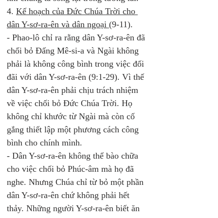
4. 
Kế hoạch của Đức Chúa Trời cho 
dân Y-sơ-ra-ên và dân ngoại 
(9-11). 
- Phao-lô chỉ ra rằng dân Y-sơ-ra-ên đã 
chối bỏ Đấng Mê-si-a và Ngài không 
phải là không công bình trong việc đối 
đãi với dân Y-sơ-ra-ên (9:1-29). Vì thế 
dân Y-sơ-ra-ên phải chịu trách nhiệm 
về việc chối bỏ Đức Chúa Trời. Họ 
không chỉ khước từ Ngài mà còn cố 
gắng thiết lập một phương cách công 
bình cho chính mình.  
- Dân Y-sơ-ra-ên không thể bào chữa 
cho việc chối bỏ Phúc-âm mà họ đã 
nghe. Nhưng Chúa chỉ từ bỏ một phần 
dân Y-sơ-ra-ên chứ không phải hết 
thảy. Những người Y-sơ-ra-ên biết ăn 