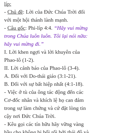
líp:
- 
Chủ đề
: Lời của Đức Chúa Trời đối 
với một hội thánh lành mạnh. 
- 
Câu gốc
: Phi-líp 4:4. 
“Hãy vui mừng 
trong Chúa luôn luôn. Tôi lại nói nữa: 
hãy vui mừng đi.”
I. Lời khen ngợi và lời khuyên của 
Phao-lô (1-2). 
II. Lời cảnh báo của Phao-lô (3-4). 
A. Đối với Do-thái giáo (3:1-21). 
B. Đối với sự bất hiệp nhất (4:1-18). 
- Việc ở tù của ông tác động đến các 
Cơ-đốc nhân và khích lệ họ can đảm 
trong sự làm chứng và cứ đặt lòng tin 
cậy nơi Đức Chúa Trời.  
- Kêu gọi các tín hữu hãy vững vàng 
hầu cho không bị bối rối bởi thái độ và 