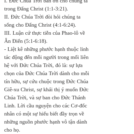
I. Đức Chúa Trời ban ơn cho chúng ta 
trong Đấng Christ (1:1-3:21). 
II. Đức Chúa Trời đòi hỏi chúng ta 
sống cho Đấng Christ (4:1-6:24). 
III. Luận cứ thực tiễn của Phao-lô về 
Ân Điển (5:1-6:18). 
- Liệt kê những phước hạnh thuộc linh 
tác động đến mỗi người trong mối liên 
hệ với Đức Chúa Trời, đó là: sự lựa 
chọn của Đức Chúa Trời dành cho mỗi 
tín hữu, sự cứu chuộc trong Đức Chúa 
Giê-xu Christ, sự khải thị ý muốn Đức 
Chúa Trời, và sự ban cho Đức Thánh 
Linh. Lời cầu nguyện cho các Cơ-đốc 
nhân có một sự hiểu biết đầy trọn về 
những nguồn phước hạnh vô tận dành 
cho họ.  