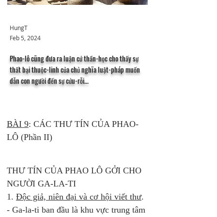
HungT
Feb 5, 2024
Phao-lô cũng đưa ra luận cứ thần-học cho thấy sự
thất bại thuộc-linh của chủ nghĩa luật-pháp muốn
dẫn con người đến sự cứu-rỗi...
BÀI 9
: CÁC THƯ TÍN CỦA PHAO-
LÔ (Phần II) 
THƯ TÍN CỦA PHAO LÔ GỞI CHO 
NGƯỜI GA-LA-TI
1. 
Độc giả, niên đại và cơ hội viết thư
. 
- Ga-la-ti ban đầu là khu vực trung tâm 