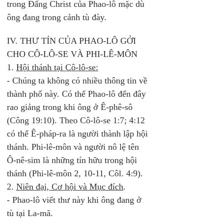
trong Đấng Christ của Phao-lô mặc dù 
ông đang trong cảnh tù đày. 
IV. THƯ TÍN CỦA PHAO-LÔ GỞI 
CHO CÔ-LÔ-SE VÀ PHI-LÊ-MÔN 
1. 
Hội thánh tại Cô-lô-se:
- Chúng ta không có nhiều thông tin về 
thành phố này. Có thể Phao-lô đến đây 
rao giảng trong khi ông ở Ê-phê-sô 
(Công 19:10). Theo Cô-lô-se 1:7; 4:12 
có thể Ê-pháp-ra là người thành lập hội 
thánh. Phi-lê-môn và người nô lệ tên 
Ô-nê-sim là những tín hữu trong hội 
thánh (Phi-lê-môn 2, 10-11, Côl. 4:9). 
2. 
Niên đại, Cơ hội và Mục đích
. 
- Phao-lô viết thư này khi ông đang ở 
tù tại La-mã. 