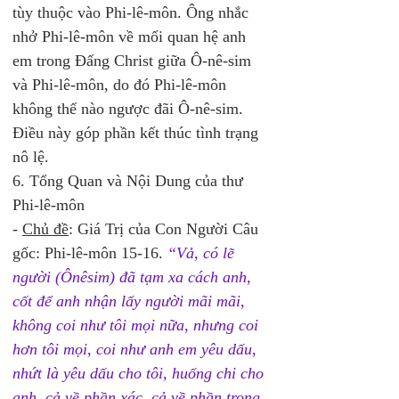
tùy thuộc vào Phi-lê-môn. Ông nhắc 
nhở Phi-lê-môn về mối quan hệ anh 
em trong Đấng Christ giữa Ô-nê-sim 
và Phi-lê-môn, do đó Phi-lê-môn 
không thể nào ngược đãi Ô-nê-sim. 
Điều này góp phần kết thúc tình trạng 
nô lệ. 
6. Tổng Quan và Nội Dung của thư 
Phi-lê-môn 
- 
Chủ đề
: Giá Trị của Con Người Câu 
gốc: Phi-lê-môn 15-16. 
“Vả, có lẽ 
người (Ônêsim) đã tạm xa cách anh, 
cốt để anh nhận lấy người mãi mãi, 
không coi như tôi mọi nữa, nhưng coi 
hơn tôi mọi, coi như anh em yêu dấu, 
nhứt là yêu dấu cho tôi, huống chi cho 
anh, cả về phần xác, cả về phần trong 