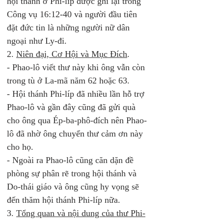
hội thánh ở Phi-líp được ghi lại trong 
Công vụ 16:12-40 và người đầu tiên 
đặt đức tin là những người nữ dân 
ngoại như Ly-đi. 
2. 
Niên đại, Cơ Hội và Mục Đích
. 
- Phao-lô viết thư này khi ông vẫn còn 
trong tù ở La-mã năm 62 hoặc 63.  
- Hội thánh Phi-líp đã nhiều lần hỗ trợ 
Phao-lô và gần đây cũng đã gửi quà 
cho ông qua Ép-ba-phô-đích nên Phao-
lô đã nhờ ông chuyển thư cảm ơn này 
cho họ. 
- Ngoài ra Phao-lô cũng căn dặn đề 
phòng sự phân rẽ trong hội thánh và 
Do-thái giáo và ông cũng hy vọng sẽ 
đến thăm hội thánh Phi-líp nữa. 
3. 
Tổng quan và nội dung của thư Phi-