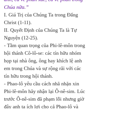
Chúa nữa.”
I. Giá Trị của Chúng Ta trong Đấng 
Christ (1-11).  
II. Quyết Định của Chúng Ta là Tự 
Nguyện (12-25). 
- Tầm quan trọng của Phi-lê-môn trong 
hội thánh Cô-lô-se: các tín hữu nhóm 
họp tại nhà ông, ông hay khích lệ anh 
em trong Chúa và sự rộng rãi với các 
tín hữu trong hội thánh. 
- Phao-lô yêu cầu cách nhã nhặn xin 
Phi-lê-môn hãy nhận lại Ô-nê-sim. Lúc 
trước Ô-nê-sim đã phạm lỗi nhưng giờ 
đây anh ta ích lợi cho cả Phao-lô và 
Phi-lê-môn bởi Chúa đã thay đổi tính 
cách của anh ta. Vì vậy hãy nhận Ô-nê-