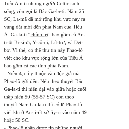
Tiểu Á nơi những người Celtic sinh 
sống, còn gọi là Bắc Ga-la-ti. Năm 25 
SC, La-mã đã mở rộng khu vực này ra 
vùng đất mới đến phía Nam của Tiểu 
Á. Ga-la-ti “
chính trị
” bao gồm cả An-
ti-ốt Bi-si-đi, Y-cô-ni, Lít-trơ, và Đẹt-
bơ. Vì thế, có thể thư tín này Phao-lô 
viết cho khu vực rộng lớn của Tiểu Á 
bao gồm cả các tỉnh phía Nam.
- Niên đại tùy thuộc vào độc giả mà 
Phao-lô gửi đến. Nếu theo thuyết Bắc 
Ga-la-ti thì niên đại vào giữa hoặc cuối 
thập niên 50 (55-57 SC) còn theo 
thuyết Nam Ga-la-ti thì có lẽ Phao-lô 
viết khi ở An-ti-ốt xứ Sy-ri vào năm 49 
hoặc 50 SC.  
- Phao-lô nhận được tin những người 