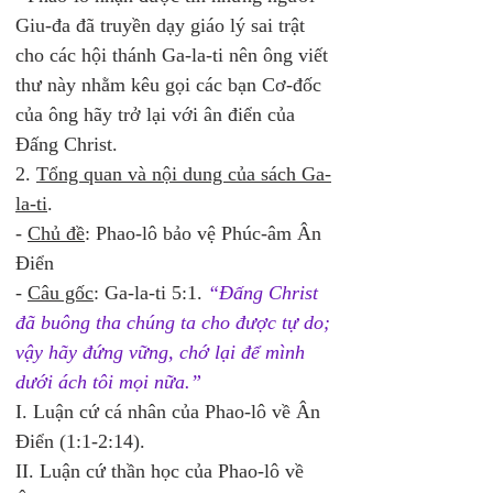
Giu-đa đã truyền dạy giáo lý sai trật 
cho các hội thánh Ga-la-ti nên ông viết 
thư này nhằm kêu gọi các bạn Cơ-đốc 
của ông hãy trở lại với ân điển của 
Đấng Christ. 
2. 
Tổng quan và nội dung của sách Ga-
la-ti
. 
- 
Chủ đề
: Phao-lô bảo vệ Phúc-âm Ân 
Điển 
- 
Câu gốc
: Ga-la-ti 5:1. 
“Ðấng Christ 
đã buông tha chúng ta cho được tự do; 
vậy hãy đứng vững, chớ lại để mình 
dưới ách tôi mọi nữa.” 
I. Luận cứ cá nhân của Phao-lô về Ân 
Điển (1:1-2:14). 
II. Luận cứ thần học của Phao-lô về 