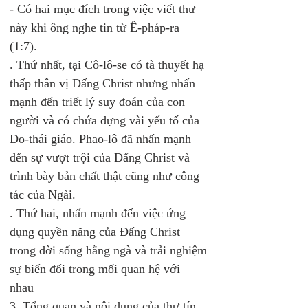
- Có hai mục đích trong việc viết thư 
này khi ông nghe tin từ Ê-pháp-ra 
(1:7). 
. Thứ nhất, tại Cô-lô-se có tà thuyết hạ 
thấp thân vị Đấng Christ nhưng nhấn 
mạnh đến triết lý suy đoán của con 
người và có chứa đựng vài yếu tố của 
Do-thái giáo. Phao-lô đã nhấn mạnh 
đến sự vượt trội của Đấng Christ và 
trình bày bản chất thật cũng như công 
tác của Ngài. 
. Thứ hai, nhấn mạnh đến việc ứng 
dụng quyền năng của Đấng Christ 
trong đời sống hằng ngà và trải nghiệm 
sự biến đổi trong mối quan hệ với 
nhau 
3. 
Tổng quan và nội dung của thư tín 