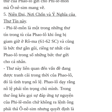
thư của Phao-lô gửi cho Phi-lê-môn 
mà Ô-nê-sim mang về. 
5. 
Niên Đại, Nơi Chốn và Ý Nghĩa của 
Thư Tín này
. 
- Phi-lê-môn là một trong những thư 
tín trong tù của Phao-lô khi ông bị 
giam giữ ở Rô-ma (61-62 SC) và cũng 
là bức thư gần gũi, riêng tư nhất của 
Phao-lô trong số những bức thư gửi 
cho cá nhân. 
- Thư này liên quan đến vấn đề đang 
được tranh cãi trong thời của Phao-lô, 
đó là tình trạng nô lệ. Phao-lô dạy rằng 
nô lệ phải tôn trọng chủ mình. Trong 
thư ông kêu gọi sự đáp ứng tự nguyện 
của Phi-lê-môn chứ không ra lệnh ông 
phải thả Ô-nê-sim nhưng quyết định là 