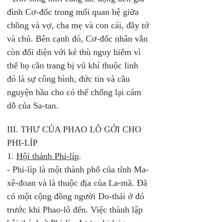
đình Cơ-đốc trong mối quan hệ giữa 
chồng và vợ, cha mẹ và con cái, đầy tớ 
và chủ. Bên cạnh đó, Cơ-đốc nhân vẫn 
còn đối diện với kẻ thù nguy hiểm vì 
thế họ cần trang bị vũ khí thuộc linh 
đó là sự công bình, đức tin và cầu 
nguyện hầu cho có thể chống lại cám 
dỗ của Sa-tan. 
III. THƯ CỦA PHAO LÔ GỞI CHO 
PHI-LÍP
1. 
Hội thánh Phi-líp
. 
- Phi-líp là một thành phố của tỉnh Ma-
xê-đoan và là thuộc địa của La-mã. Đã 
có một cộng đồng người Do-thái ở đó 
trước khi Phao-lô đến. Việc thành lập 