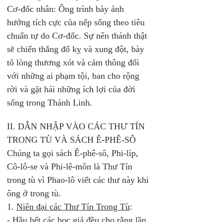
Cơ-đốc nhân: Ông trình bày ảnh 
hưởng tích cực của nếp sống theo tiêu 
chuẩn tự do Cơ-đốc. Sự nên thánh thật 
sẽ chiến thắng đố kỵ và xung đột, bày 
tỏ lòng thương xót và cảm thông đối 
với những ai phạm tội, ban cho rộng 
rời và gặt hái những ích lợi của đời 
sống trong Thánh Linh. 
II. DẪN NHẬP VÀO CÁC THƯ TÍN 
TRONG TÙ VÀ SÁCH Ê-PHÊ-SÔ
Chúng ta gọi sách Ê-phê-sô, Phi-líp, 
Cô-lô-se và Phi-lê-môn là Thư Tín 
trong tù vì Phao-lô viết các thư này khi 
ông ở trong tù. 
1. 
Niên đại các Thư Tín Trong Tù
: 
- Hầu hết các học giả đều cho rằng lần 