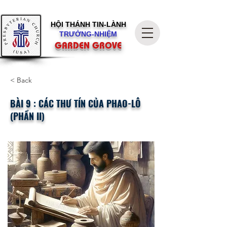
HỘI THÁNH
TIN-LÀNH
TRƯỞNG-NHIỆM
GARDEN GROVE
< Back
BÀI 9 : CÁC THƯ TÍN CỦA PHAO-LÔ
(PHẦN II)