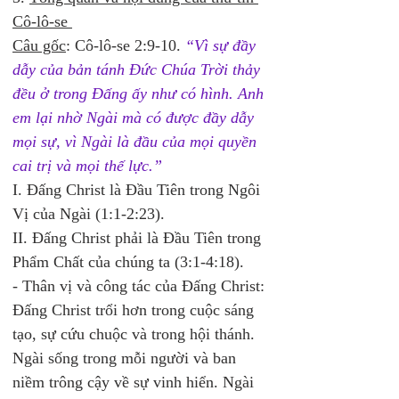
Cô-lô-se 
Câu gốc
: Cô-lô-se 2:9-10. 
“Vì sự đầy 
dẫy của bản tánh Ðức Chúa Trời thảy 
đều ở trong Ðấng ấy như có hình. Anh 
em lại nhờ Ngài mà có được đầy dẫy 
mọi sự, vì Ngài là đầu của mọi quyền 
cai trị và mọi thế lực.” 
I. Đấng Christ là Đầu Tiên trong Ngôi 
Vị của Ngài (1:1-2:23). 
II. Đấng Christ phải là Đầu Tiên trong 
Phẩm Chất của chúng ta (3:1-4:18). 
- Thân vị và công tác của Đấng Christ: 
Đấng Christ trổi hơn trong cuộc sáng 
tạo, sự cứu chuộc và trong hội thánh. 
Ngài sống trong mỗi người và ban 
niềm trông cậy về sự vinh hiển. Ngài 