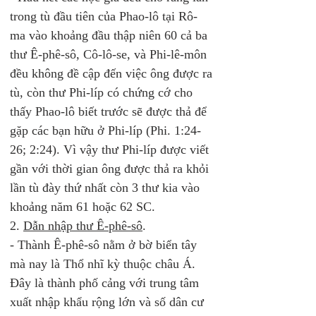
trong tù đầu tiên của Phao-lô tại Rô-
ma vào khoảng đầu thập niên 60 cả ba 
thư Ê-phê-sô, Cô-lô-se, và Phi-lê-môn 
đều không đề cập đến việc ông được ra 
tù, còn thư Phi-líp có chứng cớ cho 
thấy Phao-lô biết trước sẽ được thả để 
gặp các bạn hữu ở Phi-líp (Phi. 1:24-
26; 2:24). Vì vậy thư Phi-líp được viết 
gần với thời gian ông được thả ra khỏi 
lần tù đày thứ nhất còn 3 thư kia vào 
khoảng năm 61 hoặc 62 SC. 
2. 
Dẫn nhập thư Ê-phê-sô
. 
- Thành Ê-phê-sô nằm ở bờ biển tây 
mà nay là Thổ nhĩ kỳ thuộc châu Á. 
Đây là thành phố cảng với trung tâm 
xuất nhập khẩu rộng lớn và số dân cư 