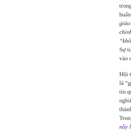
tron
huấn
giáo
chín
“khô
Sự t
vào 
Hội 
là “
s
tin 
nghi
thánh
Tron
nầy 