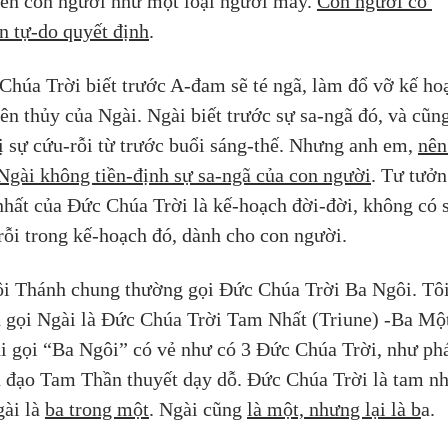
nên con người như một loại người máy. 
Con người có 
n tự-do quyết định
.
Chúa Trời biết trước A-đam sẽ té ngã, làm đổ vỡ kế ho
ên thủy của Ngài. Ngài biết trước sự sa-ngã đó, và cũng
ị sự cứu-rỗi từ trước buổi sáng-thế. Nhưng anh em, 
nên
Ngài không tiền-định sự sa-ngã của con người
. Tư tưởn
nhất của Đức Chúa Trời là kế-hoạch đời-đời, không có 
rỗi trong kế-hoạch đó, dành cho con người.
ội Thánh chung thường gọi Đức Chúa Trời Ba Ngôi. Tôi
h gọi Ngài là Đức Chúa Trời Tam Nhất (Triune) -Ba Một
hi gọi “Ba Ngôi” có vẻ như có 3 Đức Chúa Trời, như phá
 đạo Tam Thần thuyết dạy dỗ. Đức Chúa Trời là tam nh
ài là 
ba trong một
. Ngài cũng 
là một, nhưng lại là b
a.