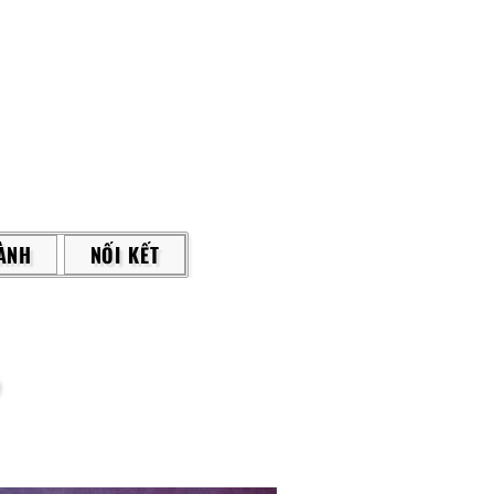
ÀNH
NỐI KẾT
?