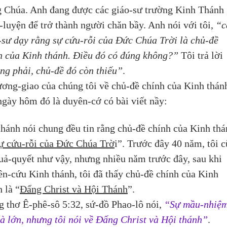
g Chúa. Anh đang được các giáo-sư trường Kinh Thánh 
-luyện để trở thành người chăn bầy. Anh nói với tôi,
 “c
-sư dạy rằng sự cứu-rỗi của Đức Chúa Trời là chủ-đề 
h của Kinh thánh. Điều đó có đúng không?”
 Tôi trả lời 
ng phải, chủ-đề đó còn thiếu”
. 
ương-giao của chúng tôi về chủ-đề chính của Kinh thán
ngày hôm đó là duyên-cớ có bài viết nầy:
thánh nói chung đều tin rằng chủ-đề chính của Kinh thá
ự cứu-rỗi của Đức Chúa Trờ
i”. Trước đây 40 năm, tôi c
quả-quyết như vậy, nhưng nhiều năm trước đây, sau khi 
ên-cứu Kinh thánh, tôi đã thấy chủ-đề chính của Kinh 
 là “
Đấng Christ và Hội Thánh
”. 
g thơ Ê-phê-sô 5:32, sứ-đồ Phao-lô nói, 
“Sự mầu-nhiệm
là lớn, nhưng tôi nói về Đấng Christ và Hội thánh”
.