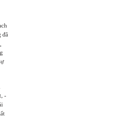
ạch 
 đã 
 
g 
sự 
 
, -
i 
ất 