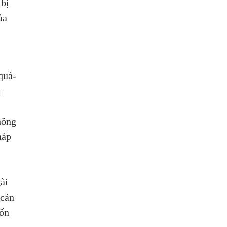
bị 
ủa 
quá-
 
hông 
háp 
 
ài 
cản 
ốn 