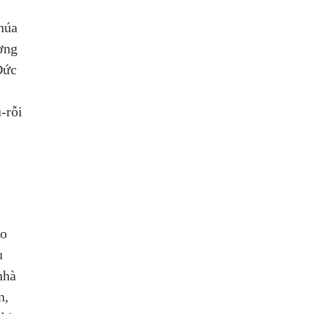
húa 
ơng 
Đức 
 
-rỗi 
o 
u 
nhà 
n, 