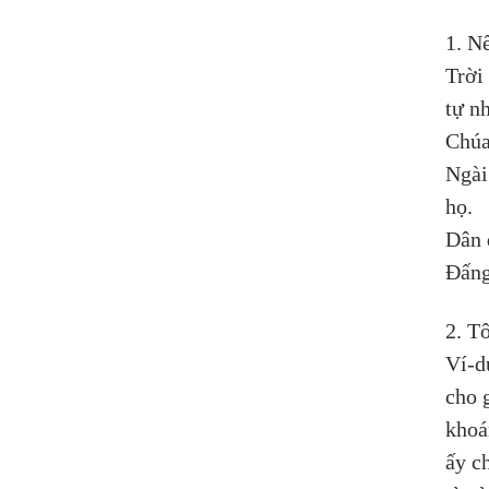
1. N
Trời
tự n
Chúa
Ngài
họ. 
Dân 
Đấng
2. Tô
Ví-d
cho 
khoá
ấy ch