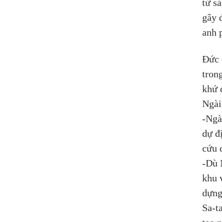
từ s
gãy 
anh 
Đức 
tron
khứ 
Ngài
-Ngà
dự đ
cứu 
-Dù 
khu 
dựng
Sa-t