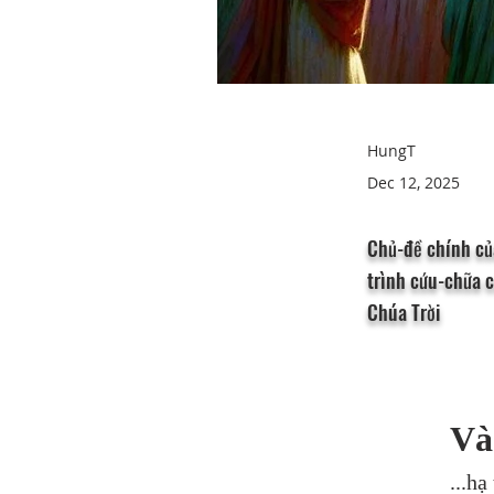
HungT
Dec 12, 2025
Chủ-đề chính của
trình cứu-chữa 
Chúa Trời
Vào
...h