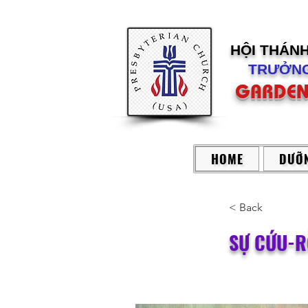
HỘI THÁN
TRƯỞNG
GARDEN
HOME
DƯỠN
< Back
SỰ CỨU-R