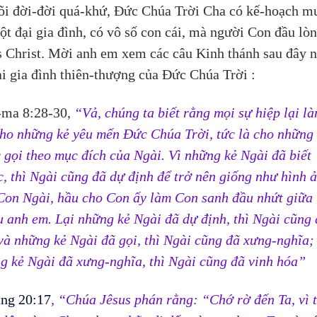
õi đời-đời quá-khứ, Đức Chúa Trời Cha có kế-hoạch m
ột đại gia đình, có vô số con cái, mà người Con đầu lòn
s Christ. Mời anh em xem các câu Kinh thánh sau đây n
ại gia đình thiên-thượng của Đức Chúa Trời :
-ma 8:28-30, 
“Vả, chúng ta biết rằng mọi sự hiệp lại là
cho những kẻ yêu mến Đức Chúa Trời, tức là cho những 
 gọi theo mục đích của Ngài. Vì những kẻ Ngài đã biết 
c, thì Ngài cũng đã dự định để trở nên giống như hình 
Con Ngài, hầu cho Con ấy làm Con sanh đầu nhứt giữa 
u anh em. Lại những kẻ Ngài đã dự định, thì Ngài cũng 
 và những kẻ Ngài đã gọi, thì Ngài cũng đã xưng-nghĩa;
g kẻ Ngài đã xưng-nghĩa, thì Ngài cũng đã vinh hóa”
ng 20:17
, “
Chúa 
Jêsus phán rằng: “Chớ rờ đến Ta, vì t