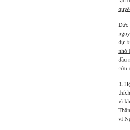
tạo 
quyề
Đức 
nguy
dự-b
nhớ 
đầu 
cứu-
3. H
thíc
vì k
Thần
vì Ng