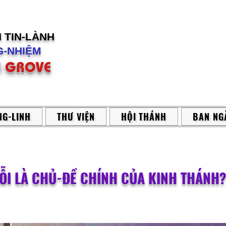
H
TIN-LÀNH
-NHIỆM
 GROVE
G-LINH
THƯ VIỆN
HỘI THÁNH
BAN NG
ỖI LÀ CHỦ-ĐỀ CHÍNH CỦA KINH THÁNH