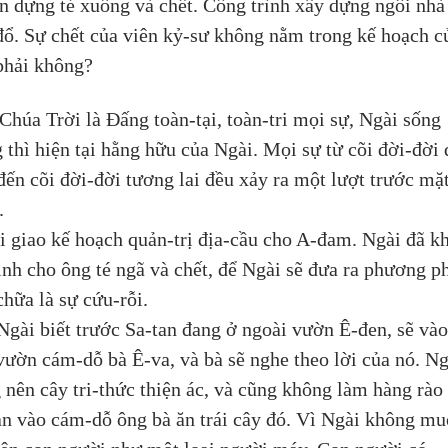
àn dựng té xuống và chết. Công trình xây dựng ngôi nhà 
đổ. Sự chết của viên kỷ-sư không nằm trong kế hoạch c
phải không?
Chúa Trời là Đấng toàn-tại, toàn-tri mọi sự, Ngài sống 
g thì hiện tại hằng hữu của Ngài. Mọi sự từ cõi đời-đời 
đến cõi đời-đời tương lai đều xảy ra một lượt trước mặt
. 
i giao kế hoạch quản-trị địa-cầu cho A-đam. Ngài đã k
ịnh cho ông té ngã và chết, để Ngài sẽ đưa ra phương p
chữa là sự cứu-rỗi. 
Ngài biết trước Sa-tan đang ở ngoài vườn Ê-đen, sẽ vào
vườn cám-dỗ bà Ê-va, và bà sẽ nghe theo lời của nó. Ng
 nên cây tri-thức thiện ác, và cũng không làm hàng rào 
an vào cám-dỗ ông bà ăn trái cây đó. Vì Ngài không mu