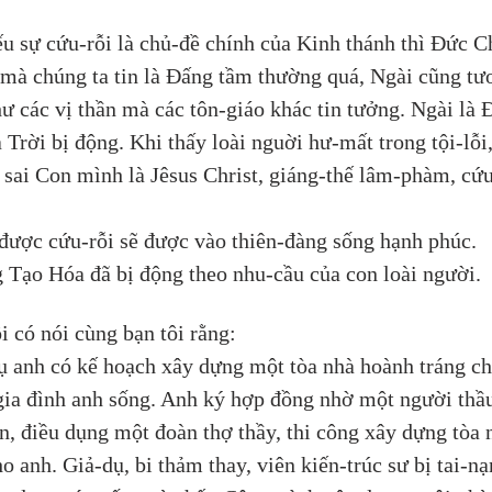
ếu sự cứu-rỗi là chủ-đề chính của Kinh thánh thì Đức C
 mà chúng ta tin là Đấng tầm thường quá, Ngài cũng tư
hư các vị thần mà các tôn-giáo khác tin tưởng. Ngài là 
 Trời bị động. Khi thấy loài nguời hư-mất trong tội-lỗi,
 sai Con mình là Jêsus Christ, giáng-thế lâm-phàm, cứu
được cứu-rỗi sẽ được vào thiên-đàng sống hạnh phúc. 
 Tạo Hóa đã bị động theo nhu-cầu của con loài người.
i có nói cùng bạn tôi rằng: 
ụ anh có kế hoạch xây dựng một tòa nhà hoành tráng ch
gia đình anh sống. Anh ký hợp đồng nhờ một người thầ
n, điều dụng một đoàn thợ thầy, thi công xây dựng tòa 
o anh. Giả-dụ, bi thảm thay, viên kiến-trúc sư bị tai-nạ