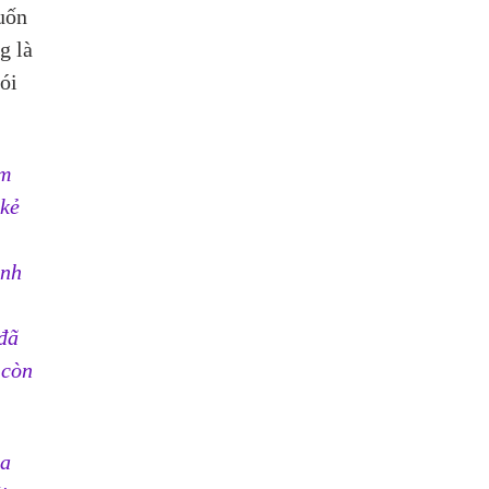
uốn 
g là 
ói 
m 
kẻ 
ảnh 
đã 
 còn 
a 