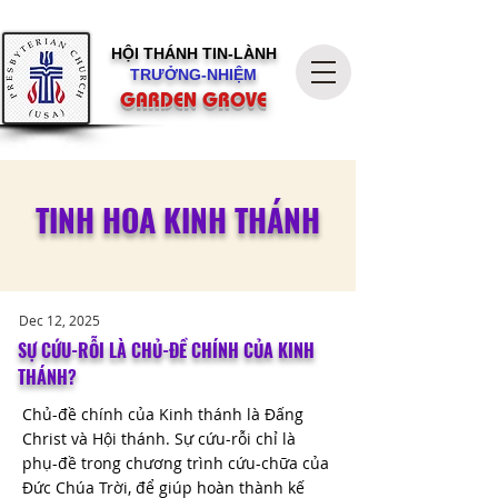
HỘI THÁNH
TIN-LÀNH
TRƯỞNG-NHIỆM
GARDEN GROVE
TINH HOA KINH THÁNH
Dec 12, 2025
SỰ CỨU-RỖI LÀ CHỦ-ĐỀ CHÍNH CỦA KINH
THÁNH?
Chủ-đề chính của Kinh thánh là Đấng
Christ và Hội thánh. Sự cứu-rỗi chỉ là
phụ-đề trong chương trình cứu-chữa của
Đức Chúa Trời, để giúp hoàn thành kế