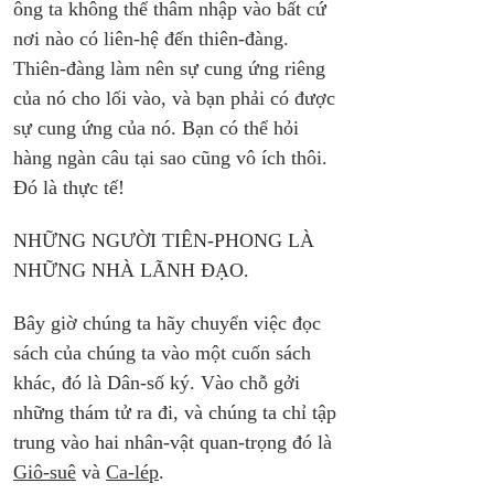
ông ta không thể thâm nhập vào bất cứ 
nơi nào có liên-hệ đến thiên-đàng. 
Thiên-đàng làm nên sự cung ứng riêng 
của nó cho lối vào, và bạn phải có được 
sự cung ứng của nó. Bạn có thể hỏi 
hàng ngàn câu tại sao cũng vô ích thôi. 
Đó là thực tế!
NHỮNG NGƯỜI TIÊN-PHONG LÀ 
NHỮNG NHÀ LÃNH ĐẠO.
Bây giờ chúng ta hãy chuyển việc đọc 
sách của chúng ta vào một cuốn sách 
khác, đó là Dân-số ký. Vào chỗ gởi 
những thám tử ra đi, và chúng ta chỉ tập 
trung vào hai nhân-vật quan-trọng đó là 
Giô-suê
 và 
Ca-lép
. 