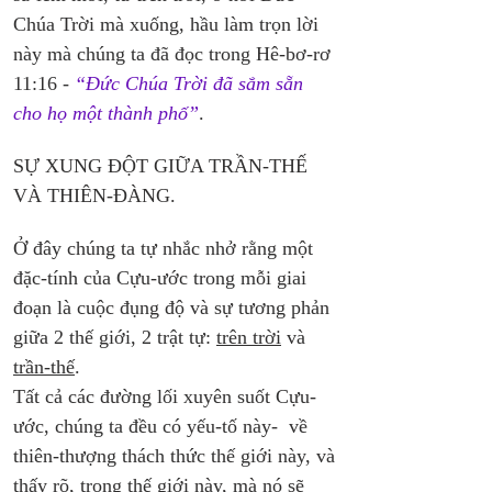
Chúa Trời mà xuống, hầu làm trọn lời 
này mà chúng ta đã đọc trong Hê-bơ-rơ 
11:16 - 
“Đức Chúa Trời đã sắm sẵn 
cho họ một thành phố”
.
SỰ XUNG ĐỘT GIỮA TRẦN-THẾ 
VÀ THIÊN-ĐÀNG.
Ở đây chúng ta tự nhắc nhở rằng một 
đặc-tính của Cựu-ước trong mỗi giai 
đoạn là cuộc đụng độ và sự tương phản 
giữa 2 thế giới, 2 trật tự: 
trên trời
 và 
trần-thế
. 
Tất cả các đường lối xuyên suốt Cựu-
ước, chúng ta đều có yếu-tố này-  về 
thiên-thượng thách thức thế giới này, và 
thấy rõ, trong thế giới này, mà nó sẽ 