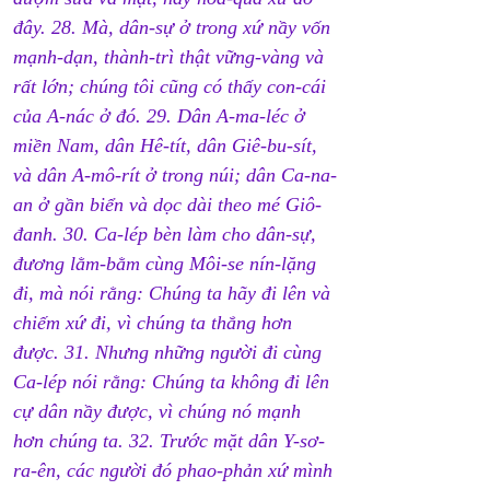
đây. 28. Mà, dân-sự ở trong xứ nầy vốn 
mạnh-dạn, thành-trì thật vững-vàng và 
rất lớn; chúng tôi cũng có thấy con-cái 
của A-nác ở đó. 29. Dân A-ma-léc ở 
miền Nam, dân Hê-tít, dân Giê-bu-sít, 
và dân A-mô-rít ở trong núi; dân Ca-na-
an ở gần biển và dọc dài theo mé Giô-
đanh. 30. Ca-lép bèn làm cho dân-sự, 
đương lằm-bằm cùng Môi-se nín-lặng 
đi, mà nói rằng: Chúng ta hãy đi lên và 
chiếm xứ đi, vì chúng ta thắng hơn 
được. 31. Nhưng những người đi cùng 
Ca-lép nói rằng: Chúng ta không đi lên 
cự dân nầy được, vì chúng nó mạnh 
hơn chúng ta. 32. Trước mặt dân Y-sơ-
ra-ên, các người đó phao-phản xứ mình 