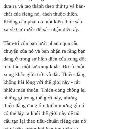
đưa ra và tạo thành theo thứ tự và bản-
chất của riêng nó, cách thuộc-thiên. 
Không cần phải có một kiến-thức sâu 
xa về Cựu-ước để xác nhận điều ấy.
Tâm-trí của bạn lướt nhanh qua câu 
chuyện của nó và bạn nhận ra rằng bạn 
đang ở trong sự hiện diện của xung đột 
mọi lúc, một sự xung khắc. Đó là cuộc 
xung khắc giữa trời và đất. Thiên-đàng 
không hài lòng với thế giới này - rất 
nhiều mâu thuẩn. Thiên-đàng chống lại 
những gì trong thế giới này, nhưng 
thiên-đàng đang tìm kiếm những gì nó 
có thể lấy ra khỏi thế giới này để tái 
cấu tạo lại theo tiêu-chuẩn riêng của nó 
và vì vậy, trong khi bạn tìm thấy sự 