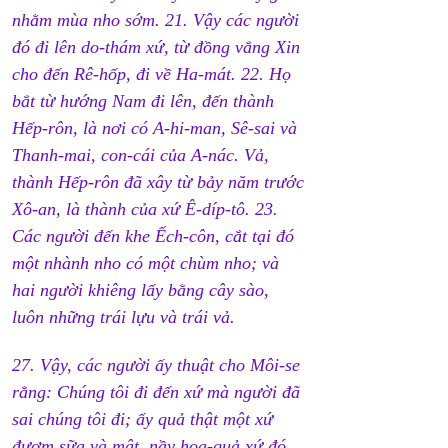
nhằm mùa nho sớm. 21. Vậy các người 
đó đi lên do-thám xứ, từ đồng vắng Xin 
cho đến Rê-hốp, đi về Ha-mát. 22. Họ 
bắt từ hướng Nam đi lên, đến thành 
Hếp-rôn, là nơi có A-hi-man, Sê-sai và 
Thanh-mai, con-cái của A-nác. Vả, 
thành Hếp-rôn đã xây từ bảy năm trước 
Xô-an, là thành của xứ Ê-díp-tô. 23. 
Các người đến khe Ếch-côn, cắt tại đó 
một nhành nho có một chùm nho; và 
hai người khiêng lấy bằng cây sào, 
luôn những trái lựu và trái vả.
27. Vậy, các người ấy thuật cho Môi-se 
rằng: Chúng tôi đi đến xứ mà người đã 
sai chúng tôi đi; ấy quả thật một xứ 
đượm sữa và mật, nầy hoa-quả xứ đó 