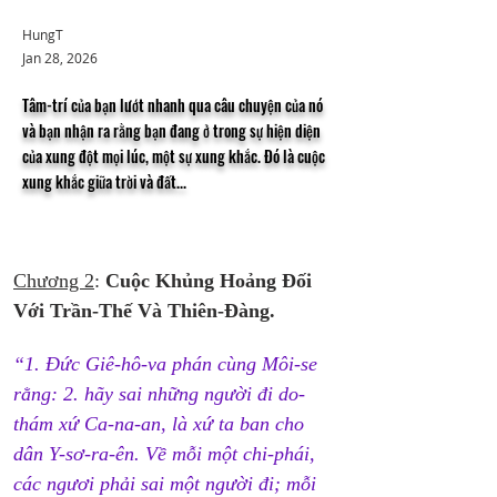
HungT
Jan 28, 2026
Tâm-trí của bạn lướt nhanh qua câu chuyện của nó
và bạn nhận ra rằng bạn đang ở trong sự hiện diện
của xung đột mọi lúc, một sự xung khắc. Đó là cuộc
xung khắc giữa trời và đất...
Chương 2
: 
Cuộc Khủng Hoảng Đối 
Với Trần-Thế Và Thiên-Đàng.
“1. Đức Giê-hô-va phán cùng Môi-se 
rằng: 2. hãy sai những người đi do-
thám xứ Ca-na-an, là xứ ta ban cho 
dân Y-sơ-ra-ên. Về mỗi một chi-phái, 
các ngươi phải sai một người đi; mỗi 