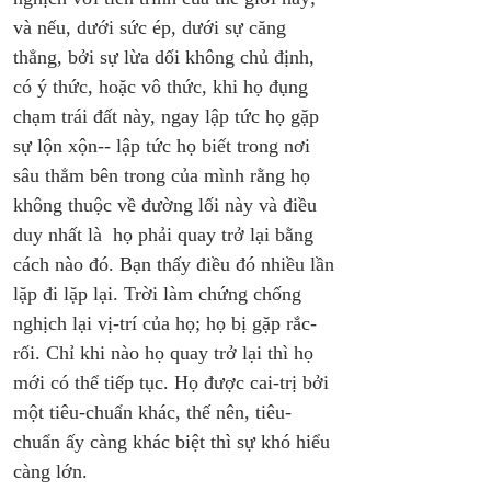
và nếu, dưới sức ép, dưới sự căng 
thẳng, bởi sự lừa dối không chủ định, 
có ý thức, hoặc vô thức, khi họ đụng 
chạm trái đất này, ngay lập tức họ gặp 
sự lộn xộn-- lập tức họ biết trong nơi 
sâu thẳm bên trong của mình rằng họ 
không thuộc về đường lối này và điều 
duy nhất là  họ phải quay trở lại bằng 
cách nào đó. Bạn thấy điều đó nhiều lần 
lặp đi lặp lại. Trời làm chứng chống 
nghịch lại vị-trí của họ; họ bị gặp rắc-
rối. Chỉ khi nào họ quay trở lại thì họ 
mới có thể tiếp tục. Họ được cai-trị bởi 
một tiêu-chuẩn khác, thế nên, tiêu-
chuẩn ấy càng khác biệt thì sự khó hiểu 
càng lớn.   