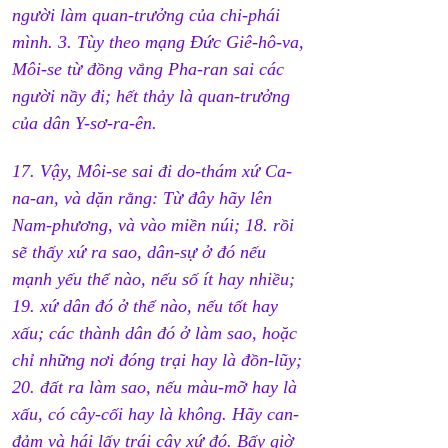
người làm quan-trưởng của chi-phái 
mình. 3. Tùy theo mạng Đức Giê-hô-va, 
Môi-se từ đồng vắng Pha-ran sai các 
người nầy đi; hết thảy là quan-trưởng 
của dân Y-sơ-ra-ên.
17. Vậy, Môi-se sai đi do-thám xứ Ca-
na-an, và dặn rằng: Từ đây hãy lên 
Nam-phương, và vào miền núi; 18. rồi 
sẽ thấy xứ ra sao, dân-sự ở đó nếu 
mạnh yếu thể nào, nếu số ít hay nhiều; 
19. xứ dân đó ở thể nào, nếu tốt hay 
xấu; các thành dân đó ở làm sao, hoặc 
chỉ những nơi đóng trại hay là đồn-lũy; 
20. đất ra làm sao, nếu màu-mỡ hay là 
xấu, có cây-cối hay là không. Hãy can-
đảm và hái lấy trái cây xứ đó. Bấy giờ 