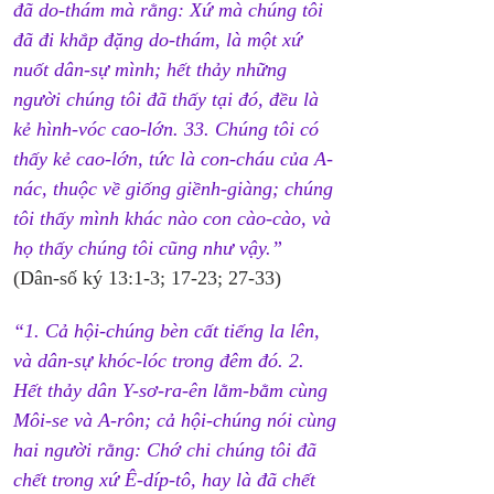
đã do-thám mà rằng: Xứ mà chúng tôi 
đã đi khắp đặng do-thám, là một xứ 
nuốt dân-sự mình; hết thảy những 
người chúng tôi đã thấy tại đó, đều là 
kẻ hình-vóc cao-lớn. 33. Chúng tôi có 
thấy kẻ cao-lớn, tức là con-cháu của A-
nác, thuộc về giống giềnh-giàng; chúng 
tôi thấy mình khác nào con cào-cào, và 
họ thấy chúng tôi cũng như vậy.”
(Dân-số ký 13:1-3; 17-23; 27-33)
“1. Cả hội-chúng bèn cất tiếng la lên, 
và dân-sự khóc-lóc trong đêm đó. 2. 
Hết thảy dân Y-sơ-ra-ên lằm-bằm cùng 
Môi-se và A-rôn; cả hội-chúng nói cùng 
hai người rằng: Chớ chi chúng tôi đã 
chết trong xứ Ê-díp-tô, hay là đã chết 