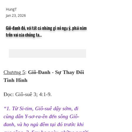
HungT
Jan 23, 2026
Giô-đanh đó, với tất cả những gì nó ngụ ý, phải nằm
trên vai của chúng ta...
Chương 5
: 
Giô-Đanh - Sự Thay Đổi 
Tình Hình
Đọc: Giô-suê 3; 4:1-9.
“1. Từ Si-tim, Giô-suê dậy sớm, đi 
cùng dân Y-sơ-ra-ên đến sông Giô-
đanh, và họ ngủ đêm tại đó trước khi 