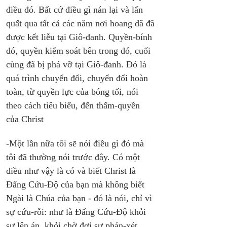
điều đó. Bất cứ điều gì nán lại và lẩn 
quất qua tất cả các năm nơi hoang dã đã 
được kết liễu tại Giô-đanh. Quyền-bính 
đó, quyền kiểm soát bên trong đó, cuối 
cùng đã bị phá vỡ tại Giô-đanh. Đó là 
quá trình chuyển đổi, chuyển đổi hoàn 
toàn, từ quyền lực của bóng tối, nói 
theo cách tiêu biểu, đến thẩm-quyền 
của Christ
-Một lần nữa tôi sẽ nói điều gì đó mà 
tôi đã thường nói trước đây. Có một 
điều như vậy là có và biết Christ là 
Đấng Cứu-Độ của bạn mà không biết 
Ngài là Chúa của bạn - đó là nói, chỉ vì 
sự cứu-rỗi: như là Đấng Cứu-Độ khỏi 
sự lên án, khỏi chờ đợi sự phán-xét, 