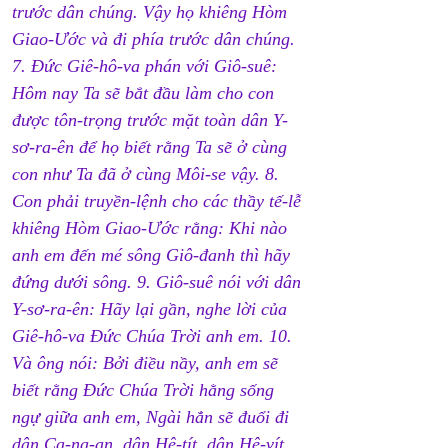
trước dân chúng. Vậy họ khiêng Hòm 
Giao-Ước và đi phía trước dân chúng. 
7. Đức Giê-hô-va phán với Giô-suê: 
Hôm nay Ta sẽ bắt đầu làm cho con 
được tôn-trọng trước mặt toàn dân Y-
sơ-ra-ên để họ biết rằng Ta sẽ ở cùng 
con như Ta đã ở cùng Môi-se vậy. 8. 
Con phải truyền-lệnh cho các thầy tế-lễ 
khiêng Hòm Giao-Ước rằng: Khi nào 
anh em đến mé sông Giô-đanh thì hãy 
đứng dưới sông. 9. Giô-suê nói với dân 
Y-sơ-ra-ên: Hãy lại gần, nghe lời của 
Giê-hô-va Đức Chúa Trời anh em. 10. 
Và ông nói: Bởi điều nầy, anh em sẽ 
biết rằng Đức Chúa Trời hằng sống 
ngự giữa anh em, Ngài hẳn sẽ đuổi đi 
dân Ca-na-an, dân Hê-tít, dân Hê-vít, 