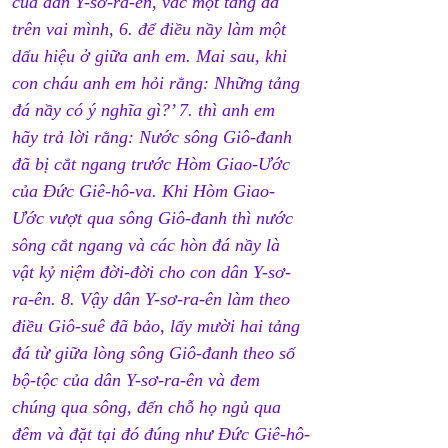
của dân Y-sơ-ra-ên, vác một tảng đá 
trên vai mình, 6. để điều nầy làm một 
dấu hiệu ở giữa anh em. Mai sau, khi 
con cháu anh em hỏi rằng: Những tảng 
đá nầy có ý nghĩa gì?’ 7. thì anh em 
hãy trả lời rằng: Nước sông Giô-đanh 
đã bị cắt ngang trước Hòm Giao-Ước 
của Đức Giê-hô-va. Khi Hòm Giao-
Ước vượt qua sông Giô-đanh thì nước 
sông cắt ngang và các hòn đá nầy là 
vật kỷ niệm đời-đời cho con dân Y-sơ-
ra-ên. 8. Vậy dân Y-sơ-ra-ên làm theo 
điều Giô-suê đã bảo, lấy mười hai tảng 
đá từ giữa lòng sông Giô-đanh theo số 
bộ-tộc của dân Y-sơ-ra-ên và đem 
chúng qua sông, đến chỗ họ ngủ qua 
đêm và đặt tại đó đúng như Đức Giê-hô-