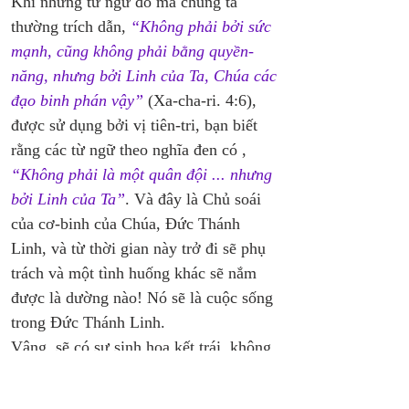
Khi những từ ngữ đó mà chúng ta 
thường trích dẫn, 
“Không phải bởi sức 
mạnh, cũng không phải bằng quyền-
năng, nhưng bởi Linh của Ta, Chúa các 
đạo binh phán vậy”
 (Xa-cha-ri. 4:6), 
được sử dụng bởi vị tiên-tri, bạn biết 
rằng các từ ngữ theo nghĩa đen có , 
“Không phải là một quân đội ... nhưng 
bởi Linh của Ta”
. Và đây là Chủ soái 
của cơ-binh của Chúa, Đức Thánh 
Linh, và từ thời gian này trở đi sẽ phụ 
trách và một tình huống khác sẽ nắm 
được là dường nào! Nó sẽ là cuộc sống 
trong Đức Thánh Linh. 
Vâng, sẽ có sự sinh hoa kết trái, không 
phải là một cuộc sống mà không có trợt 
té và những sai lầm - chúng đã xảy ra, 