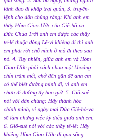
qua sông. 2. Sau ba ngày, những người 
lãnh đạo đi khắp trại quân, 3. truyền-
lệnh cho dân chúng rằng: Khi anh em 
thấy Hòm Giao-Ước của Giê-hô-va 
Đức Chúa Trời anh em được các thầy 
tế-lễ thuộc dòng Lê-vi khiêng đi thì anh 
em phải rời chỗ mình ở mà đi theo sau 
nó. 4. Tuy nhiên, giữa anh em và Hòm 
Giao-Ước phải cách nhau một khoảng 
chín trăm mét, chớ đến gần để anh em 
có thể biết đường mình đi, vì anh em 
chưa đi đường ấy bao giờ. 5. Giô-suê 
nói với dân chúng: Hãy thánh hóa 
chính mình, vì ngày mai Đức Giê-hô-va 
sẽ làm những việc kỳ diệu giữa anh em. 
6. Giô-suê nói với các thầy tế-lễ: Hãy 
khiêng Hòm Giao-Ước đi qua sông 