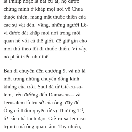
là Philip hoặc là bất cứ ai, họ được 
chứng minh ở khắp mọi nơi về Chúa 
thuộc thiên, mang mặt thuộc thiên của 
các sự vật đến. Vâng, những người Lê-
vi được đặt khắp mọi nơi trong mối 
quan hệ với cả thế giới, để giữ gìn cho 
mọi thứ theo lối đi thuộc thiên. Vì vậy, 
nó phát triển như thế.
Bạn di chuyển đến chương 9, và nó là 
một trong những chuyển động kinh 
khủng của trời. Saul đã từ Giê-ru-sa-
lem, trên đường đến Damascus-- và 
Jerusalem là trụ sở của ông, đầy đủ. 
Ông có thẩm quyền từ vị Thượng Tế, 
từ các nhà lãnh đạo. Giê-ru-sa-lem cai 
trị nơi mà ông quan tâm. Tuy nhiên, 