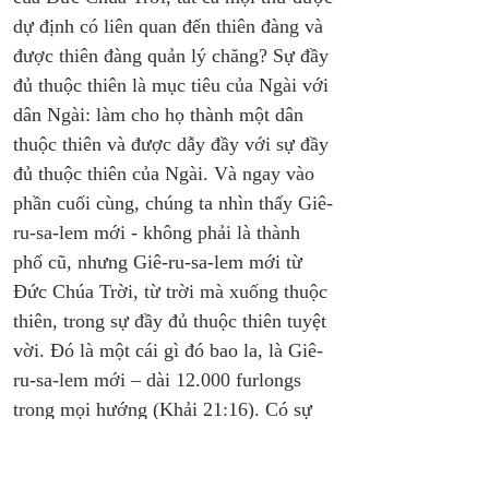
dự định có liên quan đến thiên đàng và 
được thiên đàng quản lý chăng? Sự đầy 
đủ thuộc thiên là mục tiêu của Ngài với 
dân Ngài: làm cho họ thành một dân 
thuộc thiên và được dẫy đầy với sự đầy 
đủ thuộc thiên của Ngài. Và ngay vào 
phần cuối cùng, chúng ta nhìn thấy Giê-
ru-sa-lem mới - không phải là thành 
phố cũ, nhưng Giê-ru-sa-lem mới từ 
Đức Chúa Trời, từ trời mà xuống thuộc 
thiên, trong sự đầy đủ thuộc thiên tuyệt 
vời. Đó là một cái gì đó bao la, là Giê-
ru-sa-lem mới – dài 12.000 furlongs 
trong mọi hướng (Khải 21:16). Có sự 
đầy đủ tuyệt vời ở đây. Tất cả các quốc 
gia sẽ lấy được tài nguyên của họ từ nó. 