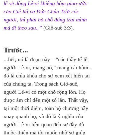
lễ về dòng Lê-vi khiêng hòm giao-ước 
của Giê-hô-va Đức Chúa Trời các 
ngươi, thì phải bỏ chỗ đóng trại mình 
mà đi theo sau..”
 (Giô-suê 3:3).
Trước...
...hết, nó là đoạn này – “các thầy tế-lễ, 
người Lê-vi, mang nó,” mang cái hòm - 
đó là chìa khóa cho sự xem xét hiện tại 
của chúng ta. Trong sách Giô-suê, 
người Lê-vi có một chỗ rộng lớn. Họ 
được ám chỉ đến một số lần. Thật vậy, 
tại một thời điểm, toàn bộ chương nầy 
xoay quanh họ, và đó là ý nghĩa của 
người Lê-vi liên-quan đến sự đầy đủ 
thuộc-thiên mà tôi muốn nhờ sự giúp 