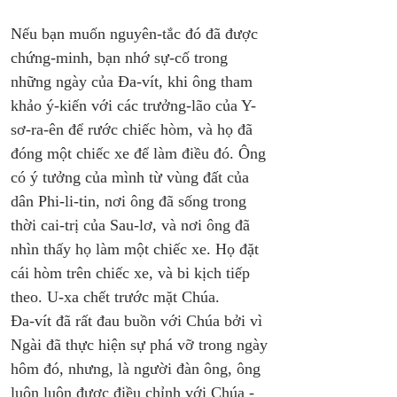
Nếu bạn muốn nguyên-tắc đó đã được 
chứng-minh, bạn nhớ sự-cố trong 
những ngày của Đa-vít, khi ông tham 
khảo ý-kiến ​​với các trưởng-lão của Y-
sơ-ra-ên để rước chiếc hòm, và họ đã 
đóng một chiếc xe để làm điều đó. Ông 
có ý tưởng của mình từ vùng đất của 
dân Phi-li-tin, nơi ông đã sống trong 
thời cai-trị của Sau-lơ, và nơi ông đã 
nhìn thấy họ làm một chiếc xe. Họ đặt 
cái hòm trên chiếc xe, và bi kịch tiếp 
theo. U-xa chết trước mặt Chúa. 
Đa-vít đã rất đau buồn với Chúa bởi vì 
Ngài đã thực hiện sự phá vỡ trong ngày 
hôm đó, nhưng, là người đàn ông, ông 
luôn luôn được điều chỉnh với Chúa - 