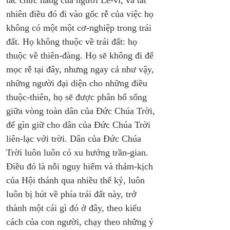
tắc chức năng của người Lê-vi, và tất 
nhiên điều đó đi vào gốc rễ của việc họ 
không có một một cơ-nghiệp trong trái 
đất. Họ không thuộc về trái đất: họ 
thuộc về thiên-đàng. Họ sẽ không đi để 
mọc rễ tại đây, nhưng ngay cả như vậy, 
những người đại diện cho những điều 
thuộc-thiên, họ sẽ được phân bổ sống 
giữa vòng toàn dân của Đức Chúa Trời, 
để gìn giữ cho dân của Đức Chúa Trời 
liên-lạc với trời. Dân của Đức Chúa 
Trời luôn luôn có xu hướng trần-gian. 
Điều đó là nỗi nguy hiểm và thảm-kịch 
của Hội thánh qua nhiều thế kỷ, luôn 
luôn bị hút về phía trái đất này, trở 
thành một cái gì đó ở đây, theo kiểu 
cách của con người, chạy theo những ý 