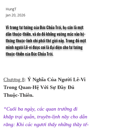
HungT
Jan 20, 2026
Vì trong tư tưởng của Đức Chúa Trời, họ cần là một
dân thuộc-thiên, và do đó không vướng mắc vào hệ-
thống thuộc-linh chi phối thế giới này. Trong đó một
mình người Lê-vi được coi là đại diện cho tư tưởng
thuộc-thiên của Đức Chúa Trời.
Chương 8
: 
Ý Nghĩa Của Người Lê-Vi 
Trong Quan-Hệ Với Sự Đầy Đủ 
Thuộc-Thiên.
“Cuối ba ngày, các quan trưởng đi 
khắp trại quân, truyền-lịnh nầy cho dân 
rằng: Khi các ngươi thấy những thầy tế-