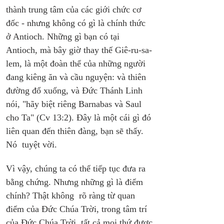
thành trung tâm của các giới chức cơ 
đốc - nhưng không có gì là chính thức 
ở Antioch. Những gì bạn có tại 
Antioch, mà bây giờ thay thế Giê-ru-sa-
lem, là một đoàn thể của những người 
đang kiêng ăn và cầu nguyện: và thiên 
đường đổ xuống, và Đức Thánh Linh 
nói, "hãy biệt riêng Barnabas và Saul 
cho Ta" (Cv 13:2). Đây là một cái gì đó 
liên quan đến thiên đàng, bạn sẽ thấy. 
Nó  tuyệt vời.
Vì vậy, chúng ta có thể tiếp tục đưa ra 
bằng chứng. Nhưng những gì là điểm 
chính? Thật không  rõ ràng từ quan 
điểm của Đức Chúa Trời, trong tâm trí 
của Đức Chúa Trời, tất cả mọi thứ được 