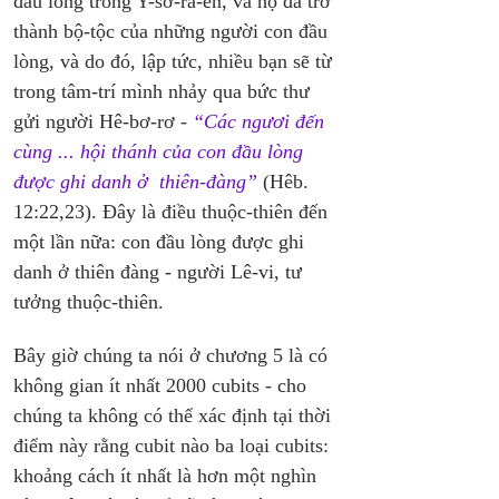
đầu lòng trong Y-sơ-ra-ên, và họ đã trở 
thành bộ-tộc của những người con đầu 
lòng, và do đó, lập tức, nhiều bạn sẽ từ 
trong tâm-trí mình nhảy qua bức thư 
gửi người Hê-bơ-rơ -
 “Các ngươi đến 
cùng ... hội thánh của con đầu lòng 
được ghi danh ở  thiên-đàng”
 (Hêb. 
12:22,23). Đây là điều thuộc-thiên đến 
một lần nữa: con đầu lòng được ghi 
danh ở thiên đàng - người Lê-vi, tư 
tưởng thuộc-thiên.
Bây giờ chúng ta nói ở chương 5 là có 
không gian ít nhất 2000 cubits - cho 
chúng ta không có thể xác định tại thời 
điểm này rằng cubit nào ba loại cubits: 
khoảng cách ít nhất là hơn một nghìn 