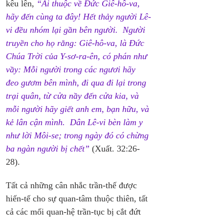
kêu lên, 
“Ai thuộc về Đức Giê-hô-va, 
hãy đến cùng ta đây! Hết thảy người Lê-
vi đều nhóm lại gần bên người.  Người 
truyền cho họ rằng: Giê-hô-va, là Đức 
Chúa Trời của Y-sơ-ra-ên, có phán như 
vầy: Mỗi người trong các ngươi hãy 
đeo gươm bên mình, đi qua đi lại trong 
trại quân, từ cửa nầy đến cửa kia, và 
mỗi người hãy giết anh em, bạn hữu, và 
kẻ lân cận mình.  Dân Lê-vi bèn làm y 
như lời Môi-se; trong ngày đó có chừng 
ba ngàn người bị chết”
(Xuất. 32:26-
28).
Tất cả những cân nhắc trần-thế được 
hiến-tế cho sự quan-tâm thuộc thiên, tất 
cả các mối quan-hệ trần-tục bị cắt đứt 