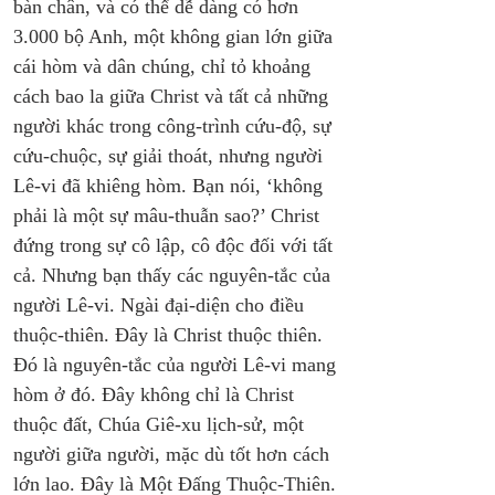
bàn chân, và có thể dễ dàng có hơn 
3.000 bộ Anh, một không gian lớn giữa 
cái hòm và dân chúng, chỉ tỏ khoảng 
cách bao la giữa Christ và tất cả những 
người khác trong công-trình cứu-độ, sự 
cứu-chuộc, sự giải thoát, nhưng người 
Lê-vi đã khiêng hòm. Bạn nói, ‘không 
phải là một sự mâu-thuẫn sao?’ Christ 
đứng trong sự cô lập, cô độc đối với tất 
cả. Nhưng bạn thấy các nguyên-tắc của 
người Lê-vi. Ngài đại-diện cho điều 
thuộc-thiên. Đây là Christ thuộc thiên. 
Đó là nguyên-tắc của người Lê-vi mang 
hòm ở đó. Đây không chỉ là Christ 
thuộc đất, Chúa Giê-xu lịch-sử, một 
người giữa người, mặc dù tốt hơn cách 
lớn lao. Đây là Một Đấng Thuộc-Thiên.