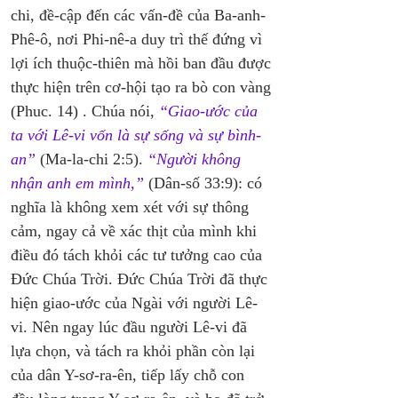
chi, đề-cập đến các vấn-đề của Ba-anh-
Phê-ô, nơi Phi-nê-a duy trì thế đứng vì 
lợi ích thuộc-thiên mà hồi ban đầu được 
thực hiện trên cơ-hội tạo ra bò con vàng 
(Phuc. 14) . Chúa nói, 
“Giao-ước của 
ta với Lê-vi vốn là sự sống và sự bình-
an”
 (Ma-la-chi 2:5). 
“Người không 
nhận anh em mình,”
 (Dân-số 33:9): có 
nghĩa là không xem xét với sự thông 
cảm, ngay cả về xác thịt của mình khi 
điều đó tách khỏi các tư tưởng cao của 
Đức Chúa Trời. Đức Chúa Trời đã thực 
hiện giao-ước của Ngài với người Lê-
vi. Nên ngay lúc đầu người Lê-vi đã 
lựa chọn, và tách ra khỏi phần còn lại 
của dân Y-sơ-ra-ên, tiếp lấy chỗ con 