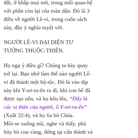
đất, ở khắp mọi nơi, trong mối quan-hệ 
với phần còn lại của toàn dân. Đó là 3 
điều về người Lê-vi, trong cuốn sách 
này, đầy ý nghĩa tuyệt vời.
NGƯỜI LÊ-VI ĐẠI DIỆN TƯ 
TƯỞNG THUỘC-THIÊN.
Họ ngụ ý điều gì? Chúng ta hãy quay 
trở lại. Bạn nhớ làm thế nào người Lê-
vi đã thành một bộ-tộc. Đó là vào dịp 
này khi Y-sơ-ra-ên ra đi, khi con bê đã 
được tạo nên, và họ kêu lên, 
“Đây là 
các vị thần của ngươi, ô Y-sơ-ra-ên”
(Xuất 32:4), và họ lìa bỏ Chúa. 
Môi-se xuống núi, nghe và thấy, phá 
hủy bò con vàng, đứng tại cửa thành và 