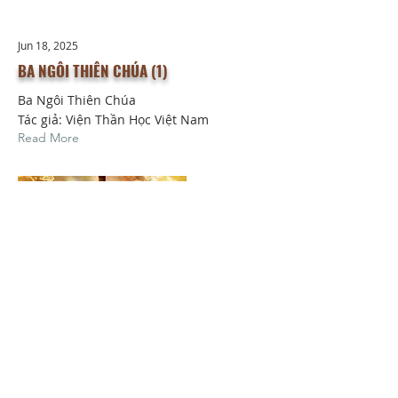
Jun 18, 2025
BA NGÔI THIÊN CHÚA (1)
Ba Ngôi Thiên Chúa
Tác giả: Viện Thần Học Việt Nam
Read More
HỘI THÁNH TIN LÀNH TRƯỞNG NHIỆM GARDEN GROVE
Quận Cam-vùng nam California
​11832 South Euclid St, Garden Grove,
CA. 92840
Orange County​-Southern California
​Tel:
714-638-4422
Email:
vpcgg.ca@gmail.com