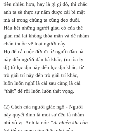
tiền nhiều hơn, hay là gì gì đó, thì chắc 
anh ta sẽ thực sự nắm được cái bí mật 
mà ai trong chúng ta cũng đeo đuổi. 
Hầu hết những người giàu có của thế 
gian mà lại không thỏa mãn và dễ nhàm 
chán thuộc về loại người này. 
Họ để cả cuộc đời đi từ người đàn bà 
này đến người đàn bà khác, (ra tòa ly 
dị) từ lục địa này đến lục địa khác, từ 
trò giải trí này đến trò giải trí khác, 
luôn luôn nghĩ là cái sau cùng là cái 
“
thật
” để rồi luôn luôn thất vọng.
(2) Cách của người giác ngộ - Người 
này quyết định là mọi sự đều là nhảm 
nhí vô vị. Anh ta nói: 
“dĩ nhiên khi còn 
trẻ thì ai cũng cảm thấy như vậy. 