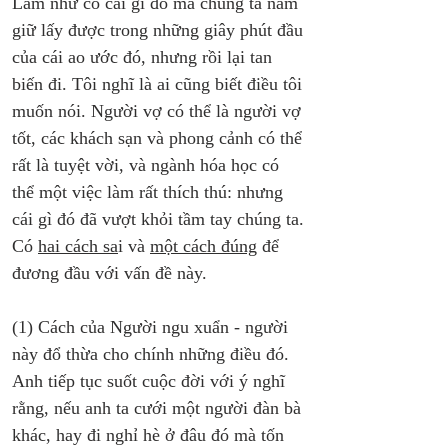
Làm như có cái gì đó mà chúng ta nắm 
giữ lấy được trong những giây phút đầu 
của cái ao ước đó, nhưng rồi lại tan 
biến đi. Tôi nghĩ là ai cũng biết điều tôi 
muốn nói. Người vợ có thể là người vợ 
tốt, các khách sạn và phong cảnh có thể 
rất là tuyệt vời, và ngành hóa học có 
thể một việc làm rất thích thú: nhưng 
cái gì đó đã vượt khỏi tầm tay chúng ta. 
Có 
hai cách sa
i và 
một cách đúng
 để 
đương đầu với vấn đề này.
(1) Cách của Người ngu xuẩn - người 
này đổ thừa cho chính những điều đó. 
Anh tiếp tục suốt cuộc đời với ý nghĩ 
rằng, nếu anh ta cưới một người đàn bà 
khác, hay đi nghỉ hè ở đâu đó mà tốn 