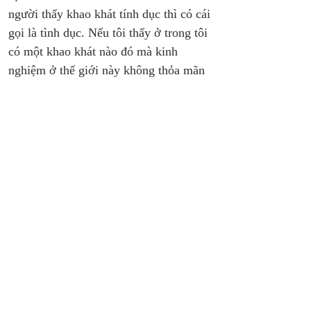
người thấy khao khát tính dục thì có cái 
gọi là tình dục. Nếu tôi thấy ở trong tôi 
có một khao khát nào đó mà kinh 
nghiệm ở thế giới này không thỏa mãn 
được, sự giải thích có lý nhất là tôi 
được tạo dựng cho một thế giới khác. 
Nếu không thú vui nào của trái đất này 
thỏa mãn được sự khao khát đó, điều 
này không có nghĩa vũ trụ này giả tạo. 
Có thể các thú vui của trái đất này 
không bao giờ được dự định để thỏa 
mãn niềm khao khát đó, nhưng chỉ khơi 
dậy nó thôi để cho thấy một phần nào 
về cái có thật. Nếu vậy, tôi phải cẩn 
thận, để một mặt tôi không bao giờ 
khinh bỉ, hay không biết cảm tạ về 