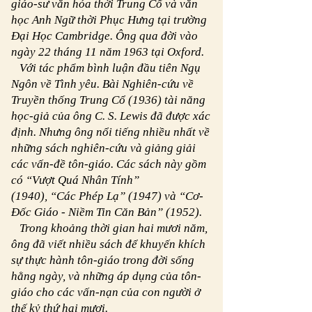
giáo-sư văn hóa thời Trung Cổ và văn
học Anh Ngữ thời Phục Hưng tại trường
Đại Học Cambridge. Ông qua đời vào
ngày 22 tháng 11 năm 1963 tại Oxford.
Với tác phẩm bình luận đầu tiên Ngụ
Ngôn về Tình yêu. Bài Nghiên-cứu về
Truyền thống Trung Cổ (1936) tài năng
học-giả của ông C. S. Lewis đã được xác
định. Nhưng ông nổi tiếng nhiều nhất về
những sách nghiên-cứu và giảng giải
các vấn-đề tôn-giáo. Các sách này gồm
có “Vượt Quá Nhân Tính”
(1940), “Các Phép Lạ” (1947) và “Cơ-
Đốc Giáo - Niềm Tin Căn Bản” (1952).
Trong khoảng thời gian hai mươi năm,
ông đã viết nhiều sách để khuyến khích
sự thực hành tôn-giáo trong đời sống
hằng ngày, và những áp dụng của tôn-
giáo cho các vấn-nạn của con người ở
thế kỷ thứ hai mươi.