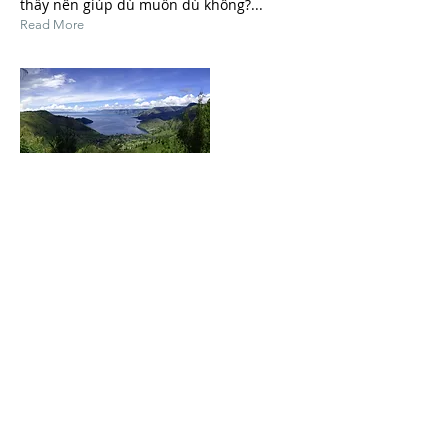
thấy nên giúp dù muốn dù không?...
Read More
May 7, 2024
1.3 LUẬT ĐẠO ĐỨC CÓ THẬT
Và tôi nhận thấy rằng chính cái ý tưởng là
có cái gì đó không được hoàn toàn, không
đúng cho lắm mà đáng lẽ phải có đó, đưa
đến một vài kết luận...
Read More