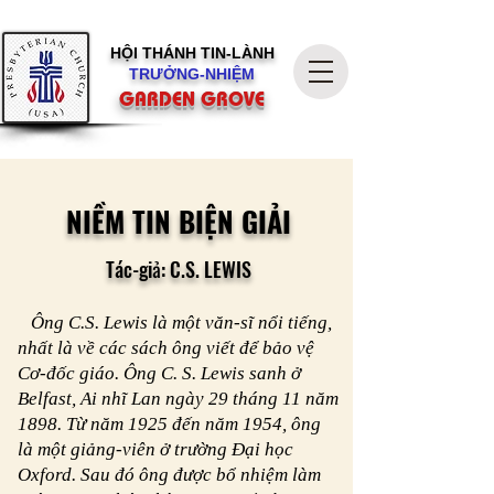
HỘI THÁNH
TIN-LÀNH
TRƯỞNG-NHIỆM
GARDEN GROVE
NIỀM TIN BIỆN GIẢI
Tác-giả: C.S. LEWIS
Ông C.S. Lewis là một văn-sĩ nổi tiếng,
nhất là về các sách ông viết để bảo vệ
Cơ-đốc giáo. Ông C. S. Lewis sanh ở
Belfast, Ai nhĩ Lan ngày 29 tháng 11 năm
1898. Từ năm 1925 đến năm 1954, ông
là một giảng-viên ở trường Đại học
Oxford. Sau đó ông được bổ nhiệm làm