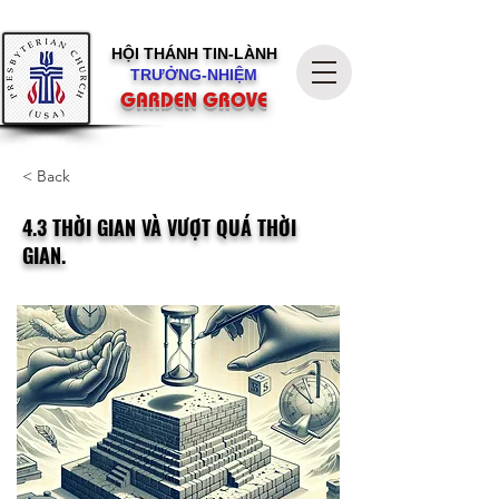
HỘI THÁNH
TIN-LÀNH
TRƯỞNG-NHIỆM
GARDEN GROVE
< Back
4.3 THỜI GIAN VÀ VƯỢT QUÁ THỜI
GIAN.