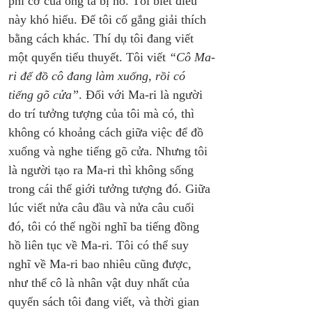
phi cơ của ông ta bị nổ. Tôi biết điều 
này khó hiểu. Để tôi cố gắng giải thích 
bằng cách khác. Thí dụ tôi đang viết 
một quyển tiểu thuyết. Tôi viết 
“Cô Ma-
ri để đồ cô đang làm xuống, rồi có 
tiếng gõ cửa”
. Đối với Ma-ri là người 
do trí tưởng tượng của tôi mà có, thì 
không có khoảng cách giữa việc để đồ 
xuống và nghe tiếng gõ cửa. Nhưng tôi 
là người tạo ra Ma-ri thì không sống 
trong cái thế giới tưởng tượng đó. Giữa 
lúc viết nửa câu đầu và nửa câu cuối 
đó, tôi có thể ngồi nghĩ ba tiếng đồng 
hồ liên tục về Ma-ri. Tôi có thể suy 
nghĩ về Ma-ri bao nhiêu cũng được, 
như thể cô là nhân vật duy nhất của 
quyển sách tôi đang viết, và thời gian 