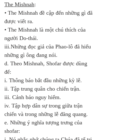
The Mishnah
:
• 
The Mishnah đề cập đến những gì đã 
được viết ra. 
• The Mishnah là một chú thích của 
người Do-thái. 
iii.Những đọc giả của Phao-lô đã hiểu 
những gì ông đang nói. 
d. Theo Mishnah, Shofar được dùng 
để: 
i. Thông báo bắt đầu những kỳ lễ. 
ii. Tập trung quân cho chiến trận. 
iii. Cảnh báo nguy hiểm. 
iv. Tập hợp dân sự trong giữa trận 
chiến và trong những lễ đăng quang. 
e. Những ý nghĩa tượng trưng của 
shofar: 
i. Nó nhắc nhớ chúng ta Chúa đã tể trị 