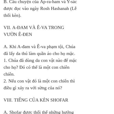
B. Câu chuyện của Áp-ra-ham và Y-sác 
được đọc vào ngày Rosh Hashanah (Lễ 
thổi kèn). 
VII. A-ĐAM VÀ Ê-VA TRONG 
VƯỜN Ê-ĐEN 
A. Khi A-đam và Ê-va phạm tội, Chúa 
đã lấy da thú làm quần áo cho họ mặc. 
1. Chúa đã dùng da con vật nào để mặc 
cho họ? Đó có thể là một con chiên 
chiên. 
2. Nếu con vật đó là một con chiên thì 
điều gì xảy ra với sừng của nó? 
VIII. TIẾNG CỦA KÈN SHOFAR 
A. Shofar được thổi thể những hướng 