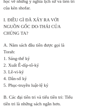
học về những ý nghĩa lịch sử và tiên tri 
của kèn shofar. 
I. ĐIỀU GÌ ĐÃ XẢY RA VỚI 
NGUỒN GỐC DO-THÁI CỦA 
CHÚNG TA? 
A. Năm sách đầu tiên được gọi là 
Torah: 
1. Sáng-thế ký 
2. Xuất Ê-díp-tô-ký 
3. Lê-vi-ký 
4. Dân-số ký 
5. Phục-truyền luật-lệ ký 
B. Các đại tiên tri và tiểu tiên tri: Tiểu 
tiên tri là những sách ngắn hơn. 