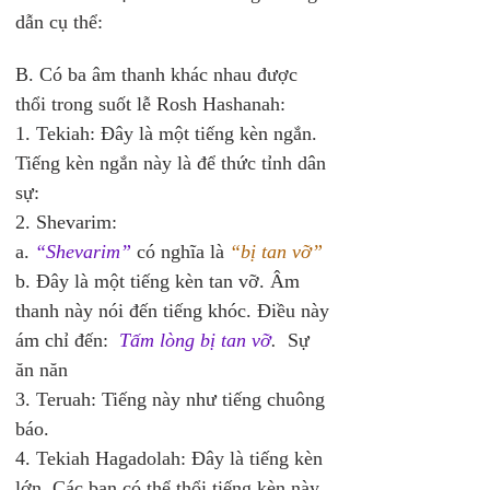
dẫn cụ thể: 
B. Có ba âm thanh khác nhau được 
thổi trong suốt lễ Rosh Hashanah: 
1. Tekiah: Đây là một tiếng kèn ngắn. 
Tiếng kèn ngắn này là để thức tỉnh dân 
sự: 
2. Shevarim: 
a. 
“Shevarim”
 có nghĩa là 
“bị tan vỡ”
b. Đây là một tiếng kèn tan vỡ. Âm 
thanh này nói đến tiếng khóc. Điều này 
ám chỉ đến: 
Tấm lòng bị tan vỡ
. 
 Sự 
ăn năn 
3. Teruah: Tiếng này như tiếng chuông 
báo. 
4. Tekiah Hagadolah: Đây là tiếng kèn 
lớn. Các bạn có thể thổi tiếng kèn này 