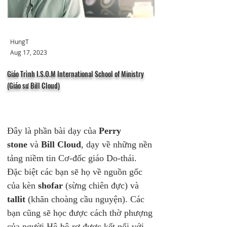
HungT
Aug 17, 2023
Giáo Trình I.S.O.M International School of Ministry
(Giáo sư Bill Cloud)
Đây là phần bài dạy của 
Perry 
stone
 và 
Bill Cloud
, dạy về những nền 
tảng niềm tin Cơ-đốc giáo Do-thái. 
Đặc biệt các bạn sẽ họ về nguồn gốc 
của kèn 
shofar
 (sừng chiên đực) và 
tallit
 (khăn choàng cầu nguyện). Các 
bạn cũng sẽ học được cách thờ phượng 
của người Hê-bê-rơ được kết nối với 