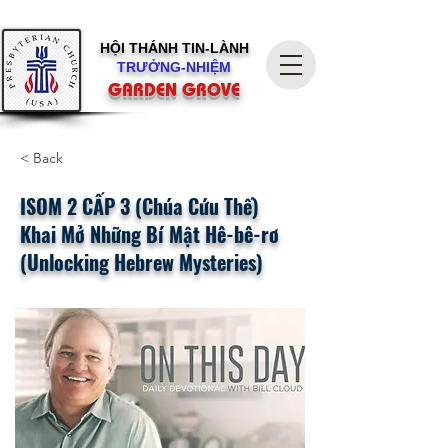
HỘI THÁNH
TIN-LÀNH
TRƯỞNG-NHIỆM
GARDEN GROVE
< Back
ISOM 2 CẤP 3 (Chúa Cứu Thế)
Khai Mở Những Bí Mật Hê-bê-rơ
(Unlocking Hebrew Mysteries)