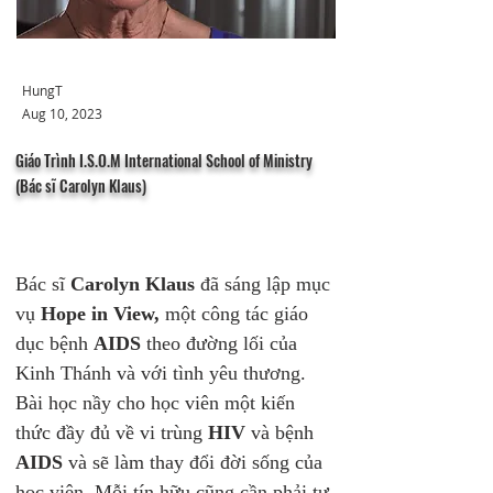
HungT
Aug 10, 2023
Giáo Trình I.S.O.M International School of Ministry
(Bác sĩ Carolyn Klaus)
Bác sĩ 
Carolyn Klaus
 đã sáng lập mục 
vụ 
Hope in View,
 một công tác giáo 
dục bệnh 
AIDS
 theo đường lối của 
Kinh Thánh và với tình yêu thương. 
Bài học nầy cho học viên một kiến 
thức đầy đủ về vi trùng 
HIV
 và bệnh 
AIDS
 và sẽ làm thay đổi đời sống của 
học viên. Mỗi tín hữu cũng cần phải tự 