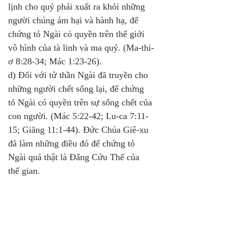
lịnh cho quỷ phải xuất ra khỏi những 
người chúng ám hại và hành hạ, để 
chứng tỏ Ngài có quyền trên thế giới 
vô hình của tà linh và ma quỷ. (Ma-thi-
ơ 8:28-34; Mác 1:23-26). 
d) Đối với tử thần Ngài đã truyền cho 
những người chết sống lại, để chứng 
tỏ Ngài có quyền trên sự sống chết của 
con người. (Mác 5:22-42; Lu-ca 7:11-
15; Giăng 11:1-44). Đức Chúa Giê-xu 
đã làm những điều đó để chứng tỏ 
Ngài quả thật là Đấng Cứu Thế của 
thế gian. 
15. 
Tại sao Đức Chúa Giê-xu tài phép 
như thế mà lại phải chịu chết
? 
Đức Chúa Giê-xu phải chịu chết bởi vì 