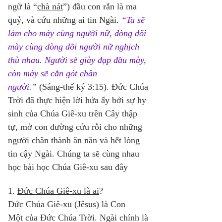
ngữ là “
chà nát
”) đầu con rắn là ma 
quỷ, và cứu những ai tin Ngài.
“Ta sẽ 
làm cho mày cùng người nữ, dòng dõi 
mày cùng dòng dõi người nữ nghịch 
thù nhau. Người sẽ giày đạp đầu mày, 
còn mày sẽ cắn gót chân 
người.”
(Sáng-thế ký 3:15). Đức Chúa 
Trời đã thực hiện lời hứa ấy bởi sự hy 
sinh của Chúa Giê-xu trên Cây thập 
tự, mở con đường cứu rỗi cho những 
người chân thành ăn năn và hết lòng 
tin cậy Ngài. Chúng ta sẽ cùng nhau 
học bài học Chúa Giê-xu sau đây 
1. 
Đức Chúa Giê-xu là ai
? 
Đức Chúa Giê-xu (Jêsus) là Con 
Một của Đức Chúa Trời. Ngài chính là 