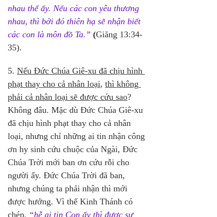
nhau thể ấy. Nếu các con yêu thương 
nhau, thì bởi đó thiên hạ sẽ nhận biết 
các con là môn đồ Ta.”
(
Giăng 13:34-
35). 
5. 
Nếu Đức Chúa Giê-xu đã chịu hình 
phạt thay cho cả nhân loại
, 
thì không 
phải cả nhân loại sẽ được cứu sao
? 
Không đâu. Mặc dù Đức Chúa Giê-xu 
đã chịu hình phạt thay cho cả nhân 
loại, nhưng chỉ những ai tin nhận công 
ơn hy sinh cứu chuộc của Ngài, Đức 
Chúa Trời mới ban ơn cứu rỗi cho 
người ấy. Đức Chúa Trời đã ban, 
nhưng chúng ta phải nhận thì mới 
được hưởng. Vì thế Kinh Thánh có 
chép, 
“hễ ai tin Con ấy thì được sự 