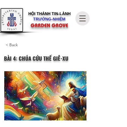
HỘI THÁNH
TIN-LÀNH
TRƯỞNG-NHIỆM
GARDEN GROVE
< Back
BÀI 4: CHÚA CỨU THẾ GIÊ-XU