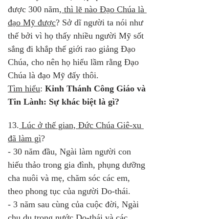
được 300 năm,
 thì lẽ nào Đạo Chúa là 
đạo Mỹ được
? Sở dĩ người ta nói như 
thế bởi vì họ thấy nhiều người Mỹ sốt 
sắng đi khắp thế giới rao giảng Đạo 
Chúa, cho nên họ hiểu lầm rằng Đạo 
Chúa là đạo Mỹ đấy thôi.  
Tìm hiểu
:
 Kinh Thánh Công Giáo và 
Tin Lành: Sự khác biệt là gì?  
13.
 Lúc ở thế gian, Đức Chúa Giê-xu 
đã làm gì
? 
- 30 năm đầu, Ngài làm người con 
hiếu thảo trong gia đình, phụng dưỡng 
cha nuôi và mẹ, chăm sóc các em, 
theo phong tục của người Do-thái. 
- 3 năm sau cùng của cuộc đời, Ngài 
chu du trong nước Do-thái và các 