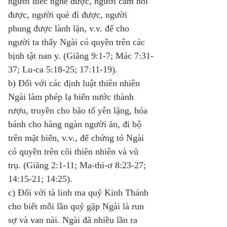
người điếc nghe được, người câm nói 
được, người què đi được, người 
phung được lành lặn, v.v. để cho 
người ta thấy Ngài có quyền trên các 
bịnh tật nan y. (Giăng 9:1-7; Mác 7:31-
37; Lu-ca 5:18-25; 17:11-19). 
b) Đối với các định luật thiên nhiên 
Ngài làm phép lạ biến nước thành 
rượu, truyền cho bão tố yên lặng, hóa 
bánh cho hàng ngàn người ăn, đi bộ 
trên mặt biển, v.v., để chứng tỏ Ngài 
có quyền trên cõi thiên nhiên và vũ 
trụ. (Giăng 2:1-11; Ma-thi-ơ 8:23-27; 
14:15-21; 14:25). 
c) Đối với tà linh ma quỷ Kinh Thánh 
cho biết mỗi lần quỷ gặp Ngài là run 
sợ và van nài. Ngài đã nhiều lần ra 