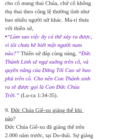
cho cô mang thai Chúa, chứ cô không 
thụ thai theo công lệ thường tình như 
bao nhiêu người nữ khác. Ma-ri thưa 
với thiên sứ, 
•
“Làm sao việc ấy có thể xảy ra được, 
vì tôi chưa hề biết một người nam 
nào?”
Thiên sứ đáp cùng nàng,
“Đức 
Thánh Linh sẽ ngự xuống trên cô, và 
quyền năng của Đấng Tối Cao sẽ bao 
phủ trên cô. Cho nên Con Thánh sinh 
ra sẽ được gọi là Con Đức Chúa 
Trời.”
 (Lu-ca 1:34-35). 
9. 
Đức Chúa Giê-xu giáng thế khi 
nào
? 
Đức Chúa Giê-xu đã giáng thế trên 
2.000 năm trước, tại Do-thái. Sự giáng 