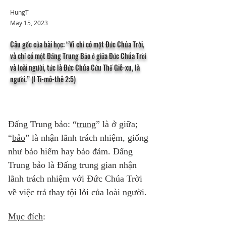
HungT
May 15, 2023
Câu gốc của bài học: “Vì chỉ có một Đức Chúa Trời,
và chỉ có một Đấng Trung Bảo ở giữa Đức Chúa Trời
và loài người, tức là Đức Chúa Cứu Thế Giê-xu, là
người.” (I Ti-mô-thê 2:5)
Đấng Trung bảo: “
trung
” là ở giữa; 
“
bảo
” là nhận lãnh trách nhiệm, giống 
như bảo hiểm hay bảo đảm. Đấng 
Trung bảo là Đấng trung gian nhận 
lãnh trách nhiệm với Đức Chúa Trời 
về việc trả thay tội lỗi của loài người. 
Mục đích
: 