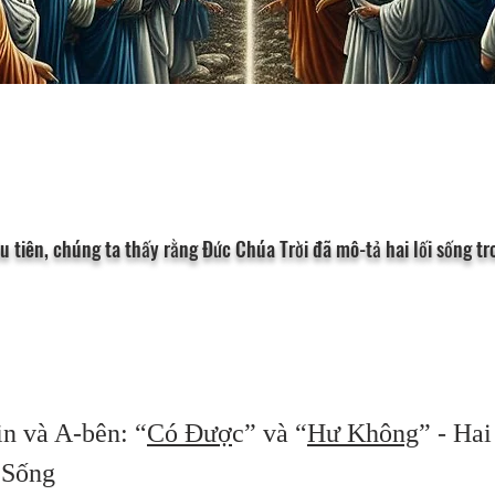
u tiên, chúng ta thấy rằng Đức Chúa Trời đã mô-tả hai lối sống tr
in và A-bên: “
Có Đượ
c” và “
Hư Không
” - Hai
 Sống