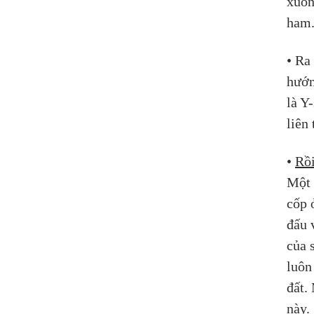
xuốn
ham.
• Ra
hướn
là Y
liên
• 
Rồi
Một 
cốp 
đấu 
của 
luôn
đất.
này.