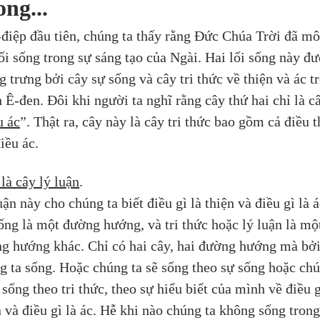
ong...
ứ-điệp đầu tiên, chúng ta thấy rằng Đức Chúa Trời đã mô
lối sống trong sự sáng tạo của Ngài. Hai lối sống này đư
g trưng bởi cây sự sống và cây tri thức về thiện và ác t
 Ê-đen. Đôi khi người ta nghĩ rằng cây thứ hai chỉ là c
u ác
”. Thật ra, cây này là cây tri thức bao gồm cả điều t
iều ác. 
là cây lý luận
. 
ận này cho chúng ta biết điều gì là thiện và điều gì là á
ống là một đường hướng, và tri thức hoặc lý luận là mộ
g hướng khác. Chỉ có hai cây, hai đường hướng mà bởi
g ta sống. Hoặc chúng ta sẽ sống theo sự sống hoặc chú
 sống theo tri thức, theo sự hiểu biết của mình về điều g
n và điều gì là ác. Hễ khi nào chúng ta không sống trong