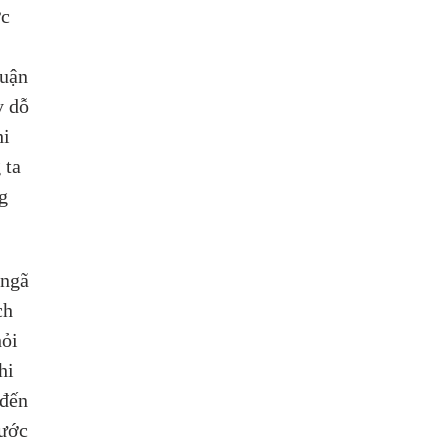
c 
uận 
y dỗ 
i 
 ta 
g 
 ngã 
ch 
ỏi 
hi 
 đến 
ước 