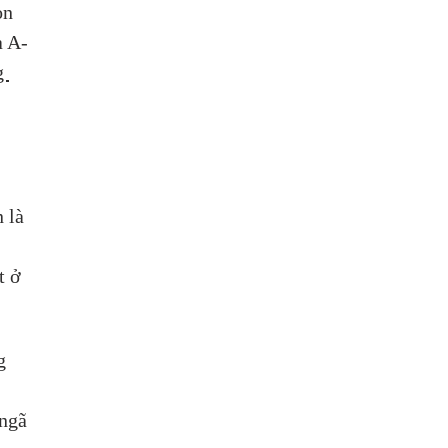
on 
a A-
g 
 là 
t ở 
g 
ngã 