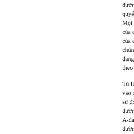
đườn
quyế
Mọi 
của 
của 
chúng
đang
theo
Từ l
vào 
sử đ
đườn
A-đa
đườn