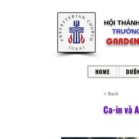
HỘI THÁN
TRƯỞNG
GARDEN
HOME
DƯỠN
< Back
Ca-in và 