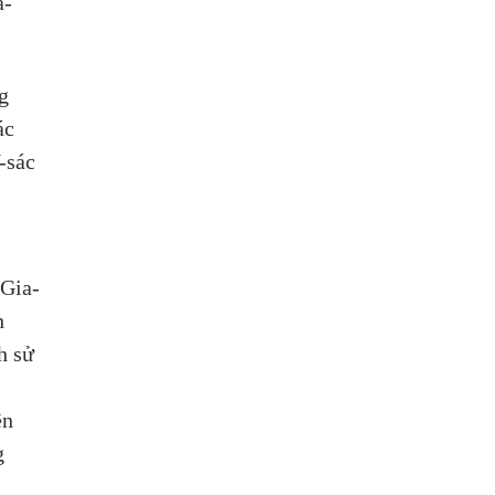
a-
g 
c 
-sác 
 Gia-
h 
h sử 
ên 
g 