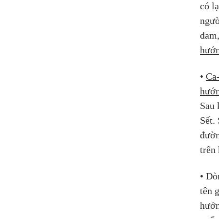
có l
ngườ
đam,
hướn
• 
Ca-
hướn
Sau 
Sết.
đườn
trên
• Dò
tên 
hướn