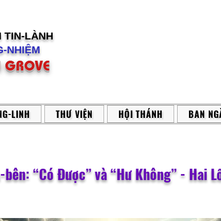
H
TIN-LÀNH
-NHIỆM
 GROVE
G-LINH
THƯ VIỆN
HỘI THÁNH
BAN NG
A-bên: “Có Được” và “Hư Không” - Hai Lố