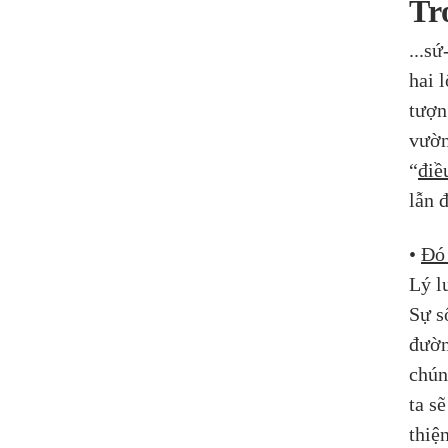
Tr
...s
hai 
tượn
vườn
“
điề
lẫn đ
• 
Đó 
Lý lu
Sự s
đườn
chún
ta sẽ
thiệ