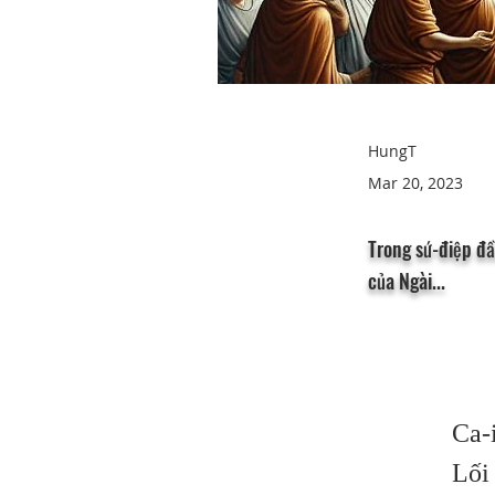
HungT
Mar 20, 2023
Trong sứ-điệp đầ
của Ngài...
Ca-
Lối