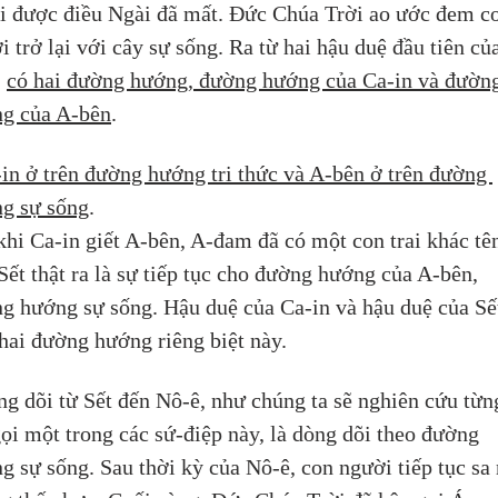
ại được điều Ngài đã mất. Đức Chúa Trời ao ước đem c
i trở lại với cây sự sống. Ra từ hai hậu duệ đầu tiên củ
 
có hai đường hướng, đường hướng của Ca-in và đườn
g của A-bên
. 
in ở trên đường hướng tri thức và A-bên ở trên đường 
g sự sống
. 
khi Ca-in giết A-bên, A-đam đã có một con trai khác tên
 Sết thật ra là sự tiếp tục cho đường hướng của A-bên, 
g hướng sự sống. Hậu duệ của Ca-in và hậu duệ của Sế
 hai đường hướng riêng biệt này. 
ng dõi từ Sết đến Nô-ê, như chúng ta sẽ nghiên cứu từn
gọi một trong các sứ-điệp này, là dòng dõi theo đường 
g sự sống. Sau thời kỳ của Nô-ê, con người tiếp tục sa 