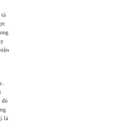
 tả 
ợc 
rong 
ây 
hiện 
c. 
t 
 đó 
ng 
ì là 
 