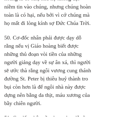
niềm tin vào chúng, nhưng chúng hoàn 
toàn là có hại, nếu bởi vì cớ chúng mà 
họ mất đi lòng kính sợ Đức Chúa Trời.
50. Cơ-đốc nhân phải được dạy dỗ 
rằng nếu vị Giáo hoàng biết được 
những thủ đoạn vòi tiền của những 
người giảng dạy về sự ân xá, thì người 
sẽ ước thà rằng ngôi vương cung thánh 
đường St. Peter bị thiêu huỷ thành tro 
bụi còn hơn là để ngôi nhà này được 
dựng nên bằng da thịt, máu xương của 
bầy chiên người.
51. Cơ-đốc nhân cần được dạy dỗ rằng 
điều mà vị Giáo hoàng ước muốn, và 
đồng thời cũng chính là bổn phận của 