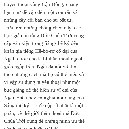
huyền thoại vùng Cận Đông, chẳng 
hạn như đề cập đến một con rắn và 
những cây cối ban cho sự bất tử.
Dựa trên những chồng chéo nầy, các 
học-giả cho rằng Đức Chúa Trời cung 
cấp văn kiện trong Sáng-thế ký đến 
khán giả tiếng Hê-bơ-rơ cổ đại của 
Ngài, được cho là bị thần thoại ngoại 
giáo ngập tràn. Ngài đã nói với họ 
theo những cách mà họ có thể hiểu và 
vì vậy sử dụng huyền thoại như một 
bục giảng để thể hiện sự vĩ đại của 
Ngài. Điều này có nghĩa nội dung của 
Sáng-thế ký 1-3 đề cập, ít nhất là một 
phần, về thế giới thần thoại mà Đức 
Chúa Trời dùng để chứng minh ưu thế 
của Ngài trên khắp trái đất.