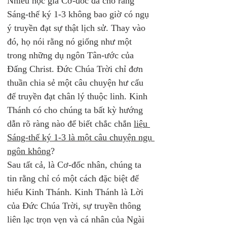
Nhiều học giả Cơ-đốc đã cho rằng 
Sáng-thế ký 1-3 không bao giờ có ngụ 
ý truyền đạt sự thật lịch sử. Thay vào 
đó, họ nói rằng nó giống như một 
trong những dụ ngôn Tân-ước của 
Đấng Christ. Đức Chúa Trời chỉ đơn 
thuần chia sẻ một câu chuyện hư cấu 
để truyền đạt chân lý thuộc linh. Kinh 
Thánh có cho chúng ta bất kỳ hướng 
dẫn rõ ràng nào để biết chắc chắn 
liệu 
Sáng-thế ký 1-3 là một câu chuyện ngụ 
ngôn không
?
Sau tất cả, là Cơ-đốc nhân, chúng ta 
tin rằng chỉ có một cách đặc biệt để 
hiểu Kinh Thánh. Kinh Thánh là Lời 
của Đức Chúa Trời, sự truyền thông 
liên lạc trọn vẹn và cá nhân của Ngài 