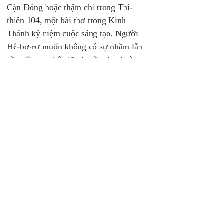
Cận Đông hoặc thậm chí trong Thi-
thiên 104, một bài thơ trong Kinh 
Thánh kỷ niệm cuộc sáng tạo. Người 
Hê-bơ-rơ muốn không có sự nhầm lẫn 
về mối quan hệ giữa huyền thoại và sự 
thật, ngay cả trong thi thơ của họ. (Và 
ngay cả thơ của họ, đôi khi có thể dạy 
dỗ sự thật lịch sử theo nghĩa đen, như 
trong Thi-thiên 78 và Thi-thiên 136.)
Thay vì là một huyền thoại, Sáng-thế 
ký 1-3 được đọc như lịch sử. Các học-
giả thừa nhận rằng các cuộc đàm phán 
trong Sáng-thế ký về một chủ đề 
không giống như phần nhiều huyền 
thoại cổ đại Cận Đông. Những huyền 
thoại thường liên quan đến cách các 