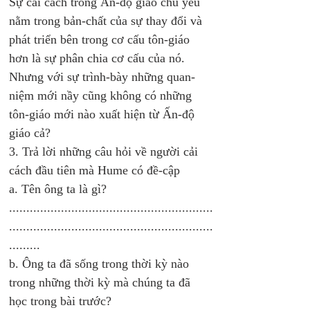
Sự cải cách trong Ấn-độ giáo chủ yếu 
nằm trong bản-chất của sự thay đổi và 
phát triển bên trong cơ cấu tôn-giáo 
hơn là sự phân chia cơ cấu của nó. 
Nhưng với sự trình-bày những quan-
niệm mới nầy cũng không có những 
tôn-giáo mới nào xuất hiện từ Ấn-độ 
giáo cả? 
3. Trả lời những câu hỏi về người cải 
cách đầu tiên mà Hume có đề-cập
a. Tên ông ta là gì?
...........................................................
...........................................................
.........
b. Ông ta đã sống trong thời kỳ nào 
trong những thời kỳ mà chúng ta đã 
học trong bài trước?