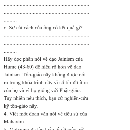
...........................................................
...........................................................
.........
c. Sự cải cách của ông có kết quả gì?
...........................................................
...........................................................
......... 
Hãy đọc phần nói về đạo Jainism của 
Hume (43-60) để hiểu rõ hơn về đạo 
Jainism. Tôn-giáo nầy không được nói 
rõ trong khóa trình nầy vì số tín-đồ ít oi 
của họ và vì họ giống với Phật-giáo. 
Tuy nhiên nếu thích, bạn cứ nghiên-cứu 
kỹ tôn-giáo nầy. 
4. Viết một đoạn văn nói về tiểu sử của 
Mahavira. 
5. Mahavira đã lập luận gì về việc trở 