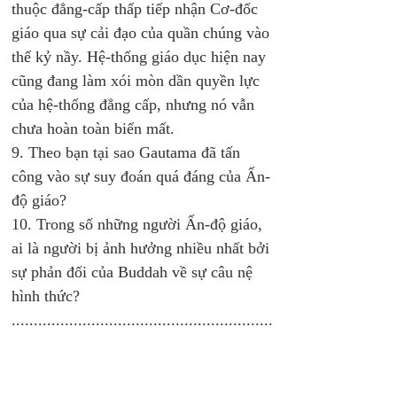
thuộc đẳng-cấp thấp tiếp nhận Cơ-đốc 
giáo qua sự cải đạo của quần chúng vào 
thế kỷ nầy. Hệ-thống giáo dục hiện nay 
cũng đang làm xói mòn dần quyền lực 
của hệ-thống đẳng cấp, nhưng nó vẫn 
chưa hoàn toàn biến mất. 
9. Theo bạn tại sao Gautama đã tấn 
công vào sự suy đoán quá đáng của Ấn-
độ giáo? 
10. Trong số những người Ấn-độ giáo, 
ai là người bị ảnh hưởng nhiều nhất bởi 
sự phản đối của Buddah về sự câu nệ 
hình thức?
...........................................................
...........................................................
......... 
...........................................................