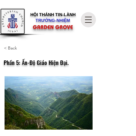
HỘI THÁNH
TIN-LÀNH
TRƯỞNG-NHIỆM
GARDEN GROVE
< Back
Phần 5: Ấn-Độ Giáo Hiện Đại.