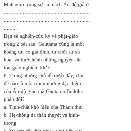
Mahavira trong sự cải cách Ấn-độ giáo?
...........................................................
...........................................................
......... 
Bạn sẽ nghiên-cứu kỹ về phật-giáo 
trong 2 bài sau. Gautama cũng là một 
hoàng tử, có gia đình, từ chối sự xa 
hoa, và thực hành những nguyên-tắc 
tôn-giáo nghiêm khắc. 
8. Trong những chủ-đề dưới đây, chủ-
đề nào là một trong những đặc điểm 
của Ấn-độ giáo mà Gautama Buddha 
phản đối?
a. Tính-chất khó hiểu của Thánh thư.
b. Hệ-thống đa thần thuyết và hình-
tượng.
c. Sự cứu-rỗi dựa trên sự trả tiền của 