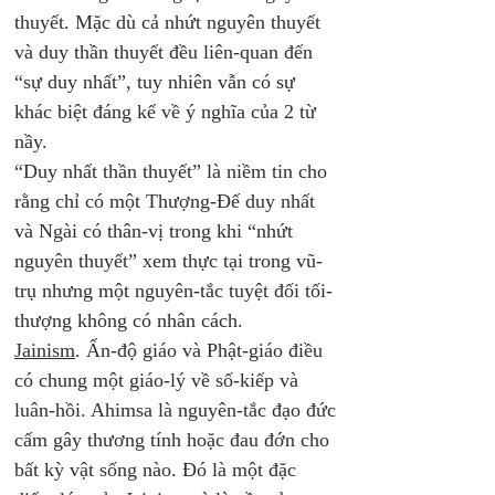
thuyết. Mặc dù cả nhứt nguyên thuyết 
và duy thần thuyết đều liên-quan đến 
“sự duy nhất”, tuy nhiên vẫn có sự 
khác biệt đáng kể về ý nghĩa của 2 từ 
nầy. 
“Duy nhất thần thuyết” là niềm tin cho 
rằng chỉ có một Thượng-Đế duy nhất 
và Ngài có thân-vị trong khi “nhứt 
nguyên thuyết” xem thực tại trong vũ-
trụ nhưng một nguyên-tắc tuyệt đối tối-
thượng không có nhân cách. 
Jainism
. Ấn-độ giáo và Phật-giáo điều 
có chung một giáo-lý về số-kiếp và 
luân-hồi. Ahimsa là nguyên-tắc đạo đức 
cấm gây thương tính hoặc đau đớn cho 
bất kỳ vật sống nào. Đó là một đặc 