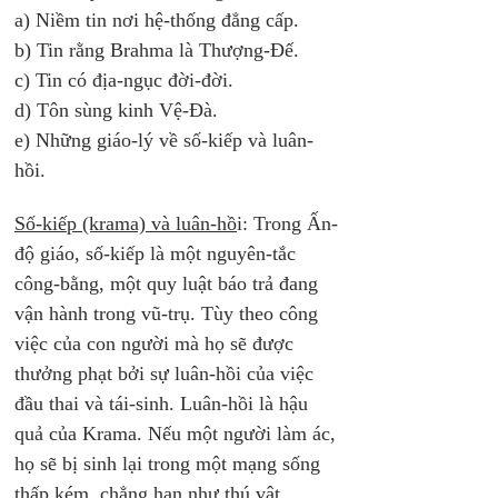
a) Niềm tin nơi hệ-thống đẳng cấp.
b) Tin rằng Brahma là Thượng-Đế.
c) Tin có địa-ngục đời-đời.
d) Tôn sùng kinh Vệ-Đà.
e) Những giáo-lý về số-kiếp và luân-
hồi. 
Số-kiếp (krama) và luân-hồ
i: Trong Ấn-
độ giáo, số-kiếp là một nguyên-tắc 
công-bằng, một quy luật báo trả đang 
vận hành trong vũ-trụ. Tùy theo công 
việc của con người mà họ sẽ được 
thưởng phạt bởi sự luân-hồi của việc 
đầu thai và tái-sinh. Luân-hồi là hậu 
quả của Krama. Nếu một người làm ác, 
họ sẽ bị sinh lại trong một mạng sống 
thấp kém, chẳng hạn như thú vật, 